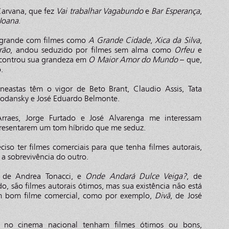
arvana, que fez
Vai trabalhar Vagabundo
e
Bar Esperança
,
Joana
.
i grande com filmes como
A Grande Cidade
,
Xica da Silva
,
rão
, andou seduzido por filmes sem alma como
Orfeu
e
ncontrou sua grandeza em
O Maior Amor do Mundo
– que,
.
ineastas têm o vigor de Beto Brant, Claudio Assis, Tata
 Bodansky e José Eduardo Belmonte.
Arraes, Jorge Furtado e José Alvarenga me interessam
resentarem um tom híbrido que me seduz.
ciso ter filmes comerciais para que tenha filmes autorais,
 a sobrevivência do outro.
, de Andrea Tonacci, e
Onde Andará Dulce Veiga?
, de
, são filmes autorais ótimos, mas sua existência não está
m bom filme comercial, como por exemplo,
Divã
, de José
no cinema nacional tenham filmes ótimos ou bons,