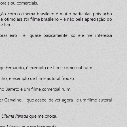
rais ou comerciais.
o com o cinema brasileiro é muito particular, pois acho
ótimo assistir filme brasileiro – e não pela apreciação do
te tem.
asileiro , e, quase basicamente, só ele me interessa
rge Fernando, é exemplo de filme comercial ruim.
alho, é exemplo de filme autoral frouxo.
no Barreto é um filme comercial ruim.
er Carvalho, - que acabei de ver agora - é um filme autoral
m
Última Parada
que me choca.
 em
Moacir
, que me incomoda.