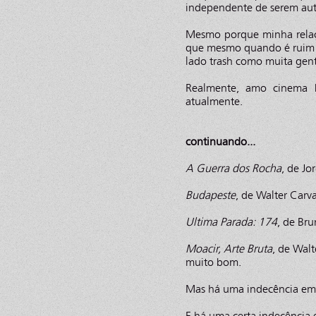
independente de serem auto
Mesmo porque minha relaçã
que mesmo quando é ruim é 
lado trash como muita gen
Realmente, amo cinema br
atualmente.
continuando...
A Guerra dos Rocha
, de Jo
Budapeste
, de Walter Carv
Ultima Parada: 174
, de Bru
Moacir, Arte Bruta
, de Walt
muito bom.
Mas há uma indecência e
E há uma certa indecência