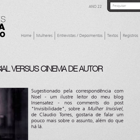
ANO 22
Home
Mulheres
Entrevistas / Depoimentos
Textos
Registros
AL VERSUS CINEMA DE AUTOR
Sugestionado pela correspondência com
Noel - um ilustre leitor do meu blog
Insensatez - nos comments do post
"Invisibilidade", sobre a
Mulher Invisível
,
de Claudio Torres, gostaria de falar um
pouco mais sobre o assunto, além do que
há lá.