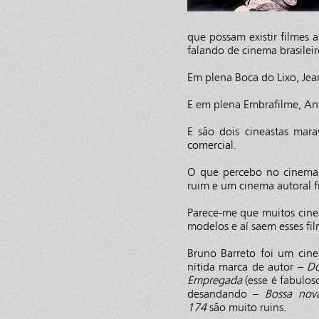
que possam existir filmes 
falando de cinema brasilei
Em plena Boca do Lixo, Jea
E em plena Embrafilme, A
E são dois cineastas mara
comercial.
O que percebo no cinema b
ruim e um cinema autoral f
Parece-me que muitos cine
modelos e aí saem esses fi
Bruno Barreto foi um cine
nítida marca de autor –
Do
Empregada
(esse é fabulos
desandando –
Bossa nov
174
são muito ruins.