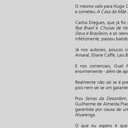
O mesmo vale para Hugo C
e cometeu
A Casa da Mãe 
Carlos Diegues, que já fo
Bye Brasil
e
Chuvas de Ve
Deus é Brasileiro
, e só ree
infelizmente, passou batido
Já nos autorais, poucos c
Amaral, Eliane Caffé, Lais
E nos comerciais, Guel 
enormemente - além de ap
Realmente não sei se é pre
pois nem sei se um garante
Pois
Serras da Desordem
Guilherme de Almeida Prado
garantida por causa de u
Alvarenga.
O que eu espero é que 