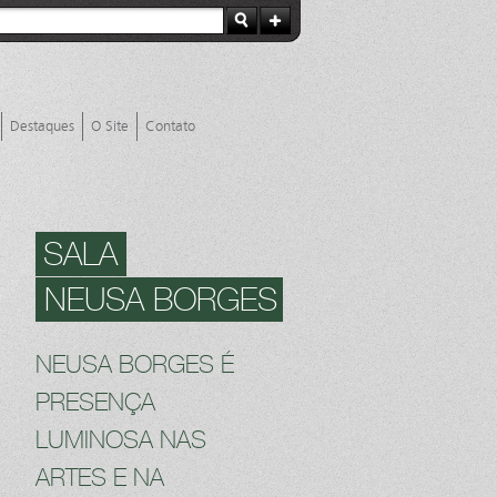
Destaques
O Site
Contato
SALA
NEUSA BORGES
NEUSA BORGES É
PRESENÇA
LUMINOSA NAS
ARTES E NA