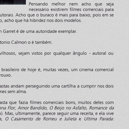
Pensando melhor nem acho que seja
necessário existirem filmes comerciais para
autorais. Acho que o buraco é mais para baixo, pois em se
ro, acho que há hibridez nos dois modelos.
n Garret é de uma autoridade exemplar.
ntonio Calmon o é também.
vilhosos, sejam vistos por qualquer ângulo - autoral ou
rasileiro de hoje é, muitas vezes, um cinema comercial
rouxo.
astas andam perseguindo uma cartilha a cumprir nos dois
lmes sem alma.
asta que fazia filmes comerciais bons, muitos deles com
na Flor
,
Amor Bandido
,
O Beijo no Asfalto
,
Romance da
o). Mas, ultimamente, parece seguir uma receita, e ela vive
a
,
O Casamento de Romeu e Julieta
e
Ultima Parada: