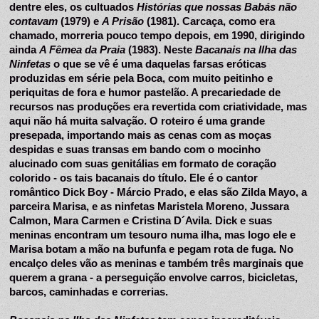
dentre eles, os cultuados 
Histórias que nossas Babás não 
contavam 
(1979) e 
A Prisão
 (1981). Carcaça, como era 
chamado, morreria pouco tempo depois, em 1990, dirigindo 
ainda 
A Fêmea da Praia
 (1983). Neste 
Bacanais na Ilha das 
Ninfetas
 o que se vê é uma daquelas farsas eróticas 
produzidas em série pela Boca, com muito peitinho e 
periquitas de fora e humor pastelão. A precariedade de 
recursos nas produções era revertida com criatividade, mas 
aqui não há muita salvação. O roteiro é uma grande 
presepada, importando mais as cenas com as moças 
despidas e suas transas em bando com o mocinho 
alucinado com suas genitálias em formato de coração 
colorido - os tais bacanais do título. Ele é o cantor 
romântico Dick Boy - Márcio Prado, e elas são Zilda Mayo, a 
parceira Marisa, e as ninfetas Maristela Moreno, Jussara 
Calmon, Mara Carmen e Cristina D´Avila. Dick e suas 
meninas encontram um tesouro numa ilha, mas logo ele e 
Marisa botam a mão na bufunfa e pegam rota de fuga. No 
encalço deles vão as meninas e também três marginais que 
querem a grana - a perseguição envolve carros, bicicletas, 
barcos, caminhadas e correrias. 