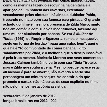
Bacanais na Ilha das Ninfetas
 tem cenas inacreditáveis, 
como as meninas fazendo escovinha na genitália e a 
aparição de um homem das cavernas, extenuado 
sexualmente pelas ninfetas - há ainda o dublador Pablo, 
trepando no mato com sua famosa cara pintada. O grande 
achado do filme é mesmo a presença de Zilda Mayo, muito 
boa em comédia com sua voz inconfundível, fazendo aqui 
uma mulher alucinada por banana. Se em 
A Mulher de 
Todos
 (1969), de Rogério Sganzerla, temos o inesquecível 
apelo em forma de bordão “paga uma cuba, bem”, aqui o 
que há é “tô com vontade de comer banana”, dito 
safadamente por Zilda, e o melhor é que o desejo insaciável 
é pela fruta mesmo. Maristela Moreno tem seus momentos e 
Jussara Calmon também diverte com sua Tânia Tiroteio, 
mas é Zilda que rouba a cena. Mesmo porque parece estar 
ali mesmo é para se divertir, não levando a sério sua 
personagem um minuto sequer. Ao contrário do que 
promete o cartaz, não há cenas de sexo explícito no filme, 
não pelo menos nesta cópia assistida.
sexta-feira, 6 de janeiro de 2012
longas brasileiros em 2012 - 004