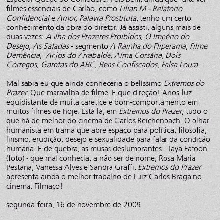
filmes essenciais de Carlão, como
Lilian M - Relatório
Confidencial
e
Amor, Palavra Prostituta
, tenho um certo
conhecimento da obra do diretor. Já assisti, alguns mais de
duas vezes:
A Ilha dos Prazeres Proibidos
,
O Império do
Desejo
,
As Safadas
- segmento
A Rainha do Fliperama
,
Filme
Demência
,
Anjos do Arrabalde
,
Alma Corsária, Dois
Córregos
,
Garotas do ABC
,
Bens Confiscados
,
Falsa Loura
.
Mal sabia eu que ainda conheceria o belíssimo
Extremos do
Prazer
. Que maravilha de filme. E que direção! Anos-luz
equidistante de muita caretice e bom-comportamento em
muitos filmes de hoje. Está lá, em
Extremos do Prazer
, tudo o
que há de melhor do cinema de Carlos Reichenbach. O olhar
humanista em trama que abre espaço para política, filosofia,
lirismo, erudição, desejo e sexualidade para falar da condição
humana. E de quebra, as musas deslumbrantes - Taya Fatoon
(foto) - que mal conhecia, a não ser de nome; Rosa Maria
Pestana, Vanessa Alves e Sandra Graffi.
Extremos do Prazer
apresenta ainda o melhor trabalho de Luiz Carlos Braga no
cinema. Filmaço!
segunda-feira, 16 de novembro de 2009