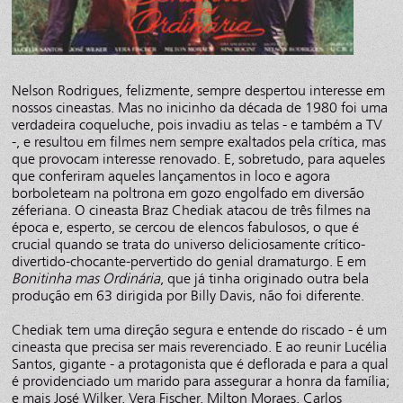
Nelson Rodrigues, felizmente, sempre despertou interesse em
nossos cineastas. Mas no inicinho da década de 1980 foi uma
verdadeira coqueluche, pois invadiu as telas - e também a TV
-, e resultou em filmes nem sempre exaltados pela crítica, mas
que provocam interesse renovado. E, sobretudo, para aqueles
que conferiram aqueles lançamentos in loco e agora
borboleteam na poltrona em gozo engolfado em diversão
zéferiana. O cineasta Braz Chediak atacou de três filmes na
época e, esperto, se cercou de elencos fabulosos, o que é
crucial quando se trata do universo deliciosamente crítico-
divertido-chocante-pervertido do genial dramaturgo. E em
Bonitinha mas Ordinária
, que já tinha originado outra bela
produção em 63 dirigida por Billy Davis, não foi diferente.
Chediak tem uma direção segura e entende do riscado - é um
cineasta que precisa ser mais reverenciado. E ao reunir Lucélia
Santos, gigante - a protagonista que é deflorada e para a qual
é providenciado um marido para assegurar a honra da família;
e mais José Wilker, Vera Fischer, Milton Moraes, Carlos