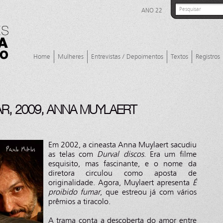
ANO 22
Home
Mulheres
Entrevistas / Depoimentos
Textos
Registros
AR, 2009, ANNA MUYLAERT
Em 2002, a cineasta Anna Muylaert sacudiu
as telas com
Durval discos
. Era um filme
esquisito, mas fascinante, e o nome da
diretora circulou como aposta de
originalidade. Agora, Muylaert apresenta
É
proibido fumar
, que estreou já com vários
prêmios a tiracolo.
A trama conta a descoberta do amor entre