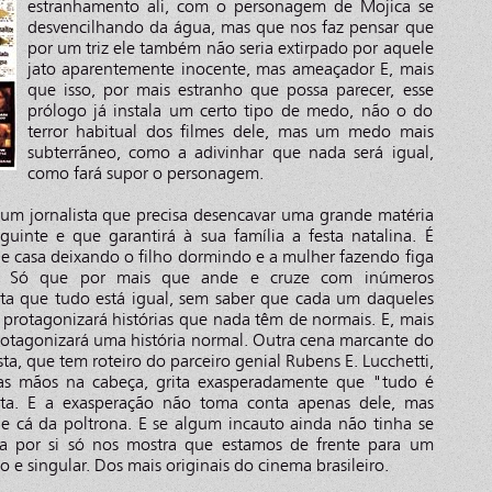
estranhamento ali, com o personagem de Mojica se
desvencilhando da água, mas que nos faz pensar que
por um triz ele também não seria extirpado por aquele
jato aparentemente inocente, mas ameaçador E, mais
que isso, por mais estranho que possa parecer, esse
prólogo já instala um certo tipo de medo, não o do
terror habitual dos filmes dele, mas um medo mais
subterrãneo, como a adivinhar que nada será igual,
como fará supor o personagem.
 um jornalista que precisa desencavar uma grande matéria
guinte e que garantirá à sua família a festa natalina. É
 de casa deixando o filho dormindo e a mulher fazendo figa
. Só que por mais que ande e cruze com inúmeros
ata que tudo está igual, sem saber que cada um daqueles
protagonizará histórias que nada têm de normais. E, mais
rotagonizará uma história normal. Outra cena marcante do
sta, que tem roteiro do parceiro genial Rubens E. Lucchetti,
as mãos na cabeça, grita exasperadamente que "tudo é
grita. E a exasperação não toma conta apenas dele, mas
 cá da poltrona. E se algum incauto ainda não tinha se
ia por si só nos mostra que estamos de frente para um
o e singular. Dos mais originais do cinema brasileiro.