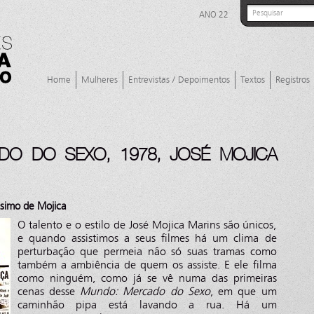
ANO 22
Home
Mulheres
Entrevistas / Depoimentos
Textos
Registros
O DO SEXO, 1978, JOSÉ MOJICA
ssimo de Mojica
O talento e o estilo de José Mojica Marins são únicos,
e quando assistimos a seus filmes há um clima de
perturbação que permeia não só suas tramas como
também a ambiência de quem os assiste. E ele filma
como ninguém, como já se vê numa das primeiras
cenas desse
Mundo: Mercado do Sexo
, em que um
caminhão pipa está lavando a rua. Há um