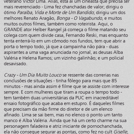
veterano Victor Lima. Aliás, está aí um cineasta que precisa ser
mais reverenciado - Lima fez chanchadas de valor; dirigiu o
ótimo
Paraíba, Vida e Morte de Um Bandido
; dirigiu um dos
melhores Renato Aragão,
Bonga - O Vagabundo
, e muitos
muitos outros filmes, também como roteirista. Aqui, o
GRANDE ator Helber Rangel já começa o filme matando seu
colega com quem divide casa, Fernando Reski, mas enquanto
tenta enterrá-lo em um cômodo nos fundos, tem que abrir a
porta o tempo todo, já que a campainha não pára - duas
aspirantes a uma vaga anunciada no jornal, as deusas Alba
Valéria e Helena Ramos; um vizinho galinhão; e um policial
desavisado.
Crazy - Um Dia Muito Louco
se ressente das correrias nas
conclusões de situações - tinha fôlego para mais que 85
minutos - mas ainda assim é filme que se assiste com interesse
sempre. E com mulheres que tiram a roupa o tempo todo -
tem também duas universitárias da PUC em inacreditável
ensaio fotográfico que acaba em estupro. É daqueles filmes
que precisam da mão firme do diretor e de um elenco
afinado. Lima se sai bem, mas no elenco o ponto um tanto
manco é Alba Valéria. Ainda que há um certo charme na sua
personagem faladeira e atriz iniciante de pornochanchada,
ela não consegue segurar as pontas, como fez no cult
Giselle
,