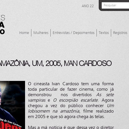
ANO 22
Home
Mulheres
Entrevistas / Depoimentos
Textos
Registros
MAZÔNIA, UM, 2005, IVAN CARDOSO
O cineasta Ivan Cardoso tem uma forma
toda particular de fazer cinema, como já
demonstrou nos divertidos
As sete
vampiras
e
O escorpião escarlate
. Agora
chegou a vez do público conhecer
Um
lobisomem na amazônia
, filme realizado
em 2005 e que só agora chega às telas.
Mas a má notícia é que dessa vez o diretor