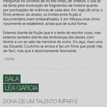
mergulhar no universo de As três irmãs, de Tchekov. E isso se
dá tanto pela encenação de fragmentos da história quanto
por pontuações de vivências de cada ator. Em
Jogo de cena
, o
filme anterior do diretor, os limites entre ficção e
documentário eram embaralhados. E em
Moscou
esse clima
novamente se estabelece, ainda que de outra forma.
Estamos diante da ficção que é o texto do escritor russo, mas
estamos também diante das lembranças dos atores, com
direito a um se valer da memória do outro. Ou seja, mais uma
vez Eduardo Coutinho se arrisca e faz um filme que pode não
ser fácil, mas que é absolutamente fascinante.
::Voltar
SALA
LÉA GARCIA
DONA DE UM TALENTO ÍMPAR E