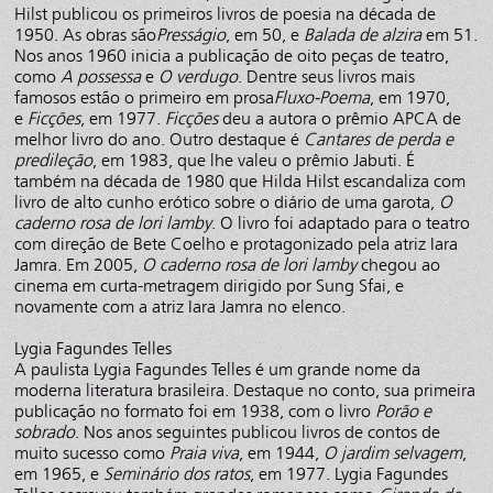
Hilst publicou os primeiros livros de poesia na década de
1950. As obras são
Presságio
, em 50, e
Balada de alzira
em 51.
Nos anos 1960 inicia a publicação de oito peças de teatro,
como
A possessa
e
O verdugo
. Dentre seus livros mais
famosos estão o primeiro em prosa
Fluxo-Poema
, em 1970,
e
Ficções
, em 1977.
Ficções
deu a autora o prêmio APCA de
melhor livro do ano. Outro destaque é
Cantares de perda e
predileção
, em 1983, que lhe valeu o prêmio Jabuti. É
também na década de 1980 que Hilda Hilst escandaliza com
livro de alto cunho erótico sobre o diário de uma garota,
O
caderno rosa de lori lamby
. O livro foi adaptado para o teatro
com direção de Bete Coelho e protagonizado pela atriz Iara
Jamra. Em 2005,
O caderno rosa de lori lamby
chegou ao
cinema em curta-metragem dirigido por Sung Sfai, e
novamente com a atriz Iara Jamra no elenco.
Lygia Fagundes Telles
A paulista Lygia Fagundes Telles é um grande nome da
moderna literatura brasileira. Destaque no conto, sua primeira
publicação no formato foi em 1938, com o livro
Porão e
sobrado
. Nos anos seguintes publicou livros de contos de
muito sucesso como
Praia viva
, em 1944,
O jardim selvagem
,
em 1965, e
Seminário dos ratos
, em 1977. Lygia Fagundes