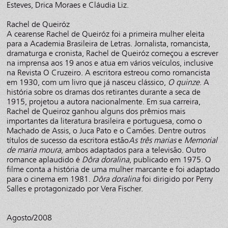
Esteves, Drica Moraes e Cláudia Liz.
Rachel de Queiróz
A cearense Rachel de Queiróz foi a primeira mulher eleita
para a Academia Brasileira de Letras. Jornalista, romancista,
dramaturga e cronista, Rachel de Queiróz começou a escrever
na imprensa aos 19 anos e atua em vários veículos, inclusive
na Revista O Cruzeiro. A escritora estreou como romancista
em 1930, com um livro que já nasceu clássico,
O quinze
. A
história sobre os dramas dos retirantes durante a seca de
1915, projetou a autora nacionalmente. Em sua carreira,
Rachel de Queiroz ganhou alguns dos prêmios mais
importantes da literatura brasileira e portuguesa, como o
Machado de Assis, o Juca Pato e o Camões. Dentre outros
títulos de sucesso da escritora estão
As três marias
e
Memorial
de maria moura
, ambos adaptados para a televisão. Outro
romance aplaudido é
Dôra doralina
, publicado em 1975. O
filme conta a história de uma mulher marcante e foi adaptado
para o cinema em 1981.
Dôra doralina
foi dirigido por Perry
Salles e protagonizado por Vera Fischer.
Agosto/2008