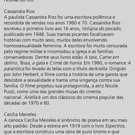
Cassandra Rios
A paulista Cassandra Rios foi uma escritora polêmica e
recordista de vendas nos anos 1960 e 70. Cassandra Rios
escreveu o primeiro livro aos 16 anos,
Volúpia do pecado
,
publicado em 1948. Suas tramas picantes focalizavam
histórias com muito sexo, muitos deles envolvendo
homossexualidade feminina. A escritora foi muito censurada
pelo regime militar e incomodou a igreja e as famílias
conservadoras. Dentre seus livros estão
A tara
,
Carne em
delírio
,
Tessa, a gata
e
Crime de honra
. Em 1980, o romance
A
paranóica
foi levado ás telas com o título de
Ariella
. Dirigido
por John Herbert, o filme conta a história de uma garota que
descobre a sexualidade e trama uma vingança contra sua
família. O filme projetou sua protagonista, a atriz Nicole
Puzzi, como uma das grandes musas do cinema
nacional.
Ariella
é um dos clássicos do cinema popular das
décadas de 1970 e 80.
Cecília Meireles
A carioca Cecília Meireles é sinônimo de poesia em seu mais
alto padrão. Desde a estreia em 1919 com o livro
Espectros
,
que a escritora construiu uma obra de puro lirismo e que