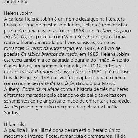
Jardel Filho.
Helena Jobim
A carioca Helena Jobim é um nome destaque na literatura
brasileira. Irmã do mestre Tom Jobim, Helena é romancista e
poeta. A estreia nas letras foi em 1968 com
A chave do poço
do abismo
, em parceria com Vânia Reis. Começava aí uma
carreira literária marcada por livros sensíveis, como os
romances
O vento da encantação
, em 1987, e o livro de
poesias
Os lábios brancos de medo
, em 1985. Helena Jobim
escreveu também a consagrada biografia do irmão, Antonio
Carlos Jobim, um homem iluminado, em 1992. Entre seus
romances está
A trilogia do assombro
, de 1981, prêmio José
Lins do Rego. Em 1985 o livro foi adaptado para o cinema
com o nome de
Fonte da saudade
, dirigido por Marco
Altberg.
Fonte da saudade
conta a história de três mulheres
diferentes marcadas pelo abandono do pai e às voltas com
sentimentos como angústia e medo de enfrentar a realidade.
As três personagens são interpretadas pela atriz Lucélia
Santos.
Hilda Hilst
A paulista Hilda Hilst é dona de um estilo literário único,
moderno e intenso. Poeta, romancista e dramaturga, Hilda