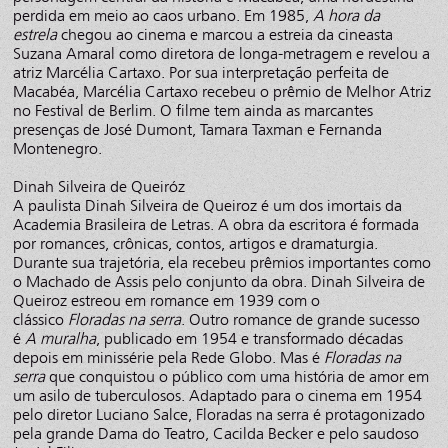
perdida em meio ao caos urbano. Em 1985,
A hora da
estrela
chegou ao cinema e marcou a estreia da cineasta
Suzana Amaral como diretora de longa-metragem e revelou a
atriz Marcélia Cartaxo. Por sua interpretação perfeita de
Macabéa, Marcélia Cartaxo recebeu o prêmio de Melhor Atriz
no Festival de Berlim. O filme tem ainda as marcantes
presenças de José Dumont, Tamara Taxman e Fernanda
Montenegro.
Dinah Silveira de Queiróz
A paulista Dinah Silveira de Queiroz é um dos imortais da
Academia Brasileira de Letras. A obra da escritora é formada
por romances, crônicas, contos, artigos e dramaturgia.
Durante sua trajetória, ela recebeu prêmios importantes como
o Machado de Assis pelo conjunto da obra. Dinah Silveira de
Queiroz estreou em romance em 1939 com o
clássico
Floradas na serra
. Outro romance de grande sucesso
é
A muralha
, publicado em 1954 e transformado décadas
depois em minissérie pela Rede Globo. Mas é
Floradas na
serra
que conquistou o público com uma história de amor em
um asilo de tuberculosos. Adaptado para o cinema em 1954
pelo diretor Luciano Salce, Floradas na serra é protagonizado
pela grande Dama do Teatro, Cacilda Becker e pelo saudoso