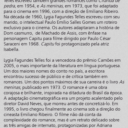
Telles escreveu também grandes romances como
Ciranda de
pedra
, em 1954, e
As meninas
, em 1973, que foi adaptado
para o cinema em 1996, com a direção de Emiliano Ribeiro.
Na década de 1960, Lygia Fagundes Telles escreveu com seu
marido, o intelectual Paulo Emílio Salles Gomes um roteiro
exclusivo para o cinema. Os autores adaptaram a história de
Dom casmurro, de Machado de Assis, com ênfase na
personagem Capitu para filme dirigido por Paulo César
Saraceni em 1968.
Capitu
foi protagonizado pela atriz
Isabella.
Lygia Fagundes Telles foi a vencedora do prêmio Camões em
2005, o mais importante da literatura em língua portuguesa.
Um dos maiores nomes do conto no país, a escritora
encontrou sucesso de público e de crítica também em
romances. Um dos pontos máximos de sua carreira é o livro
As
meninas
, publicado em 1973. O romance é uma obra
corajosa e brilhante, inspirada na ditadura do Brasil da época.
A adaptação cinematográfica era um projeto acalentado pelo
diretor David Neves, que morreu antes de concretizá-lo. Em
1995, o livro chegou finalmente ao cinema sob a direção do
cineasta Emiliano Ribeiro. O filme não dá conta da
complexidade do romance, mas é um retrato delicado sobre
as três amigas de internato, protagonizadas por Adriana