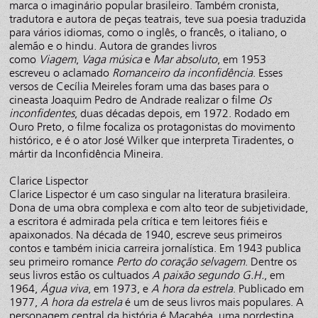
marca o imaginário popular brasileiro. Também cronista,
tradutora e autora de peças teatrais, teve sua poesia traduzida
para vários idiomas, como o inglês, o francês, o italiano, o
alemão e o hindu. Autora de grandes livros
como
Viagem
,
Vaga música
e
Mar absoluto
, em 1953
escreveu o aclamado
Romanceiro da inconfidência
. Esses
versos de Cecília Meireles foram uma das bases para o
cineasta Joaquim Pedro de Andrade realizar o filme
Os
inconfidentes
, duas décadas depois, em 1972. Rodado em
Ouro Preto, o filme focaliza os protagonistas do movimento
histórico, e é o ator José Wilker que interpreta Tiradentes, o
mártir da Inconfidência Mineira.
Clarice Lispector
Clarice Lispector é um caso singular na literatura brasileira.
Dona de uma obra complexa e com alto teor de subjetividade,
a escritora é admirada pela crítica e tem leitores fiéis e
apaixonados. Na década de 1940, escreve seus primeiros
contos e também inicia carreira jornalística. Em 1943 publica
seu primeiro romance
Perto do coração selvagem
. Dentre os
seus livros estão os cultuados
A paixão segundo G.H.
, em
1964,
Água viva
, em 1973, e
A hora da estrela
. Publicado em
1977,
A hora da estrela
é um de seus livros mais populares. A
personagem central da história é Macabéa, uma nordestina