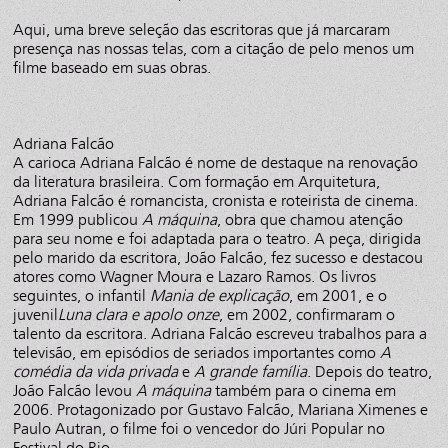
Aqui, uma breve seleção das escritoras que já marcaram
presença nas nossas telas, com a citação de pelo menos um
filme baseado em suas obras.
Adriana Falcão
A carioca Adriana Falcão é nome de destaque na renovação
da literatura brasileira. Com formação em Arquitetura,
Adriana Falcão é romancista, cronista e roteirista de cinema.
Em 1999 publicou
A máquina
, obra que chamou atenção
para seu nome e foi adaptada para o teatro. A peça, dirigida
pelo marido da escritora, João Falcão, fez sucesso e destacou
atores como Wagner Moura e Lazaro Ramos. Os livros
seguintes, o infantil
Mania de explicação
, em 2001, e o
juvenil
Luna clara e apolo onze
, em 2002, confirmaram o
talento da escritora. Adriana Falcão escreveu trabalhos para a
televisão, em episódios de seriados importantes como
A
comédia da vida privada
e
A grande família
. Depois do teatro,
João Falcão levou
A máquina
também para o cinema em
2006. Protagonizado por Gustavo Falcão, Mariana Ximenes e
Paulo Autran, o filme foi o vencedor do Júri Popular no
Festival do Rio.