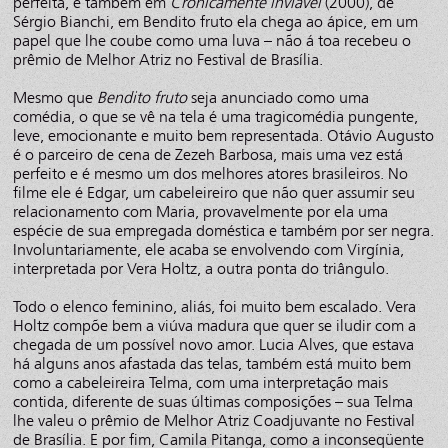
perfeita, e também em
Cronicamente inviável
(2000), de
Sérgio Bianchi, em Bendito fruto ela chega ao ápice, em um
papel que lhe coube como uma luva – não á toa recebeu o
prêmio de Melhor Atriz no Festival de Brasília.
Mesmo que
Bendito fruto
seja anunciado como uma
comédia, o que se vê na tela é uma tragicomédia pungente,
leve, emocionante e muito bem representada. Otávio Augusto
é o parceiro de cena de Zezeh Barbosa, mais uma vez está
perfeito e é mesmo um dos melhores atores brasileiros. No
filme ele é Edgar, um cabeleireiro que não quer assumir seu
relacionamento com Maria, provavelmente por ela uma
espécie de sua empregada doméstica e também por ser negra.
Involuntariamente, ele acaba se envolvendo com Virgínia,
interpretada por Vera Holtz, a outra ponta do triângulo.
Todo o elenco feminino, aliás, foi muito bem escalado. Vera
Holtz compõe bem a viúva madura que quer se iludir com a
chegada de um possível novo amor. Lucia Alves, que estava
há alguns anos afastada das telas, também está muito bem
como a cabeleireira Telma, com uma interpretação mais
contida, diferente de suas últimas composições – sua Telma
lhe valeu o prêmio de Melhor Atriz Coadjuvante no Festival
de Brasília. E por fim, Camila Pitanga, como a inconseqüente