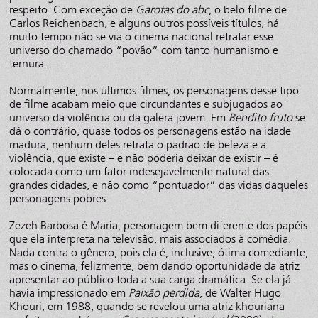
respeito. Com exceção de
Garotas do abc
, o belo filme de
Carlos Reichenbach, e alguns outros possíveis títulos, há
muito tempo não se via o cinema nacional retratar esse
universo do chamado “povão” com tanto humanismo e
ternura.
Normalmente, nos últimos filmes, os personagens desse tipo
de filme acabam meio que circundantes e subjugados ao
universo da violência ou da galera jovem. Em
Bendito fruto
se
dá o contrário, quase todos os personagens estão na idade
madura, nenhum deles retrata o padrão de beleza e a
violência, que existe – e não poderia deixar de existir – é
colocada como um fator indesejavelmente natural das
grandes cidades, e não como “pontuador” das vidas daqueles
personagens pobres.
Zezeh Barbosa é Maria, personagem bem diferente dos papéis
que ela interpreta na televisão, mais associados à comédia.
Nada contra o gênero, pois ela é, inclusive, ótima comediante,
mas o cinema, felizmente, bem dando oportunidade da atriz
apresentar ao público toda a sua carga dramática. Se ela já
havia impressionado em
Paixão perdida
, de Walter Hugo
Khouri, em 1988, quando se revelou uma atriz khouriana