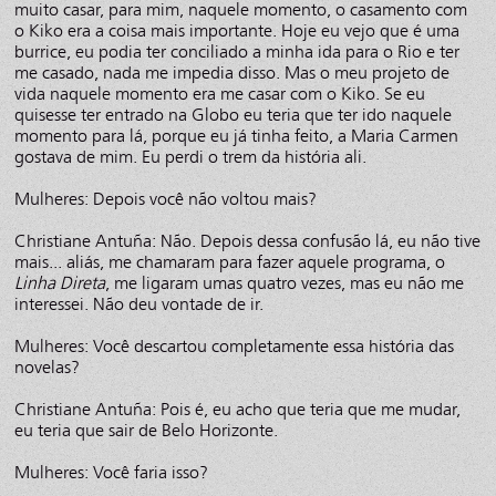
muito casar, para mim, naquele momento, o casamento com
o Kiko era a coisa mais importante. Hoje eu vejo que é uma
burrice, eu podia ter conciliado a minha ida para o Rio e ter
me casado, nada me impedia disso. Mas o meu projeto de
vida naquele momento era me casar com o Kiko. Se eu
quisesse ter entrado na Globo eu teria que ter ido naquele
momento para lá, porque eu já tinha feito, a Maria Carmen
gostava de mim. Eu perdi o trem da história ali.
Mulheres: Depois você não voltou mais?
Christiane Antuña: Não. Depois dessa confusão lá, eu não tive
mais... aliás, me chamaram para fazer aquele programa, o
Linha Direta
, me ligaram umas quatro vezes, mas eu não me
interessei. Não deu vontade de ir.
Mulheres: Você descartou completamente essa história das
novelas?
Christiane Antuña: Pois é, eu acho que teria que me mudar,
eu teria que sair de Belo Horizonte.
Mulheres: Você faria isso?