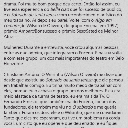
drama. Foi muito bom porque deu certo. Então foi assim, eu
tive essa experiência do
Bella ciao
que foi sucesso de público,
e o
Sobrado de santa tereza
com reconhecimento artístico do
meu trabalho. Aí depois eu parei. Voltei com o
Algo em
comum
(de Wilson de Oliveira, do grupo Encena, em 1997) -
prêmio Amparc/Bonsucesso e prêmio Sesc/Sated de Melhor
Atriz.
Mulheres: Durante a entrevista, você citou algumas pessoas,
entre as que admira, que integraram o Encena. E na sua volta
é com esse grupo, um dos mais importantes do teatro em Belo
Horizonte.
Christiane Antuña: O Wilsinho (Wilson Oliveira) me disse que
desde que assistiu ao
Sobrado de santa tereza
que ele pensou
em trabalhar comigo. Eu tinha muito medo de trabalhar com
eles, porque eu o achava o grupo um dos melhores. E eu era
meio afastada da turma de teatro, eu era mais da TV. O
Fernando Ernesto, que também era do Encena, foi um dos
fundadores, ele também me viu no
O sobrado
e me queria
também. Foram os dois, ele e o Wilsinho, que me convidaram.
Tanto que eles me esperaram, eu tive um problema na corda
vocal, um cisto que eu operei e que deu errado, e eu fiquei