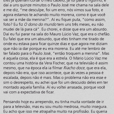
Eles já queriam cortar o meu cabelo, já fui para o figurino, e
daí a uns quinze minutos o Paulo José me chama na sala dele
e me diz, “me desculpe, foi um erro, nós vimos sua foto, e
agora estamos te achando muito morena, como é que você
vai ser a mãe da menina?”. Aí eu fiquei puta, “como assim,
foto? Eu fiz
O dono do mundo
tem uns três meses, eu não
mudei de lá para cá”. Eu chorei, e disse que era um absurdo.
Daí eu fui parar na sala do Mauro Lúcio Vaz, que era o chefão.
Eu falei que era um absurdo, que eles tinham me tirado de
onde eu estava para ficar quinze dias e que agora me diziam
que não ia dar porque eu era morena. Eu até me lembro de
ter falado para o Paulo José, “então troquem a menina”. Mas
é aquela coisa, ela é que era a estrela. O Mário Lúcio Vaz me
contou uma história da Vera Fischer, que na televisão é assim
mesmo, que na época ela ia filmar
Riacho doce
, que era ela,
depois não era, que isso acontece, que ás vezes a pessoa é
escalada, depois não é mais. Mas o problema não era esse e
sim o desrespeito, eu achei que foi um descuido deles em ter
montado aquela família. Aí eu voltei arrasada, porque você
vai com a expectativa de ficar.
Pensando hoje eu arrependo, eu tinha muita vontade de ir
para a televisão, mas eu sou muito medrosa, muito insegura.
Eu acho que isso me atrapalha muito na profissão. Eu queria