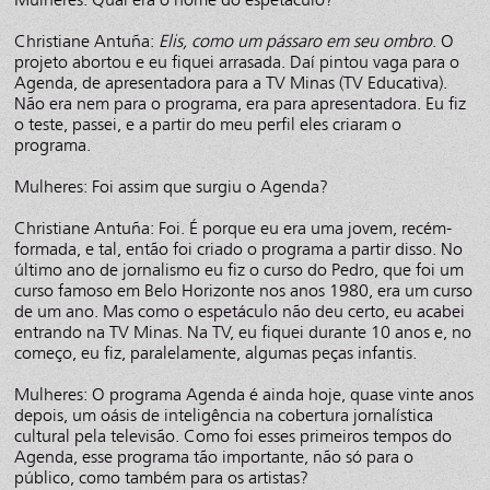
Christiane Antuña:
Elis, como um pássaro em seu ombro
. O
projeto abortou e eu fiquei arrasada. Daí pintou vaga para o
Agenda, de apresentadora para a TV Minas (TV Educativa).
Não era nem para o programa, era para apresentadora. Eu fiz
o teste, passei, e a partir do meu perfil eles criaram o
programa.
Mulheres: Foi assim que surgiu o Agenda?
Christiane Antuña: Foi. É porque eu era uma jovem, recém-
formada, e tal, então foi criado o programa a partir disso. No
último ano de jornalismo eu fiz o curso do Pedro, que foi um
curso famoso em Belo Horizonte nos anos 1980, era um curso
de um ano. Mas como o espetáculo não deu certo, eu acabei
entrando na TV Minas. Na TV, eu fiquei durante 10 anos e, no
começo, eu fiz, paralelamente, algumas peças infantis.
Mulheres: O programa Agenda é ainda hoje, quase vinte anos
depois, um oásis de inteligência na cobertura jornalística
cultural pela televisão. Como foi esses primeiros tempos do
Agenda, esse programa tão importante, não só para o
público, como também para os artistas?