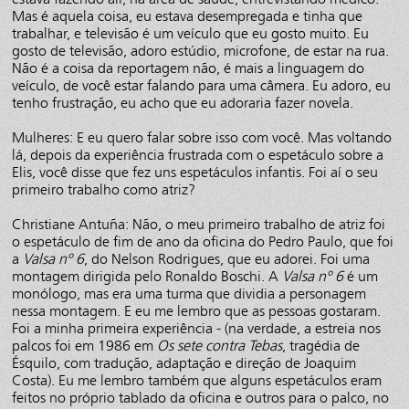
Mas é aquela coisa, eu estava desempregada e tinha que
trabalhar, e televisão é um veículo que eu gosto muito. Eu
gosto de televisão, adoro estúdio, microfone, de estar na rua.
Não é a coisa da reportagem não, é mais a linguagem do
veículo, de você estar falando para uma câmera. Eu adoro, eu
tenho frustração, eu acho que eu adoraria fazer novela.
Mulheres: E eu quero falar sobre isso com você. Mas voltando
lá, depois da experiência frustrada com o espetáculo sobre a
Elis, você disse que fez uns espetáculos infantis. Foi aí o seu
primeiro trabalho como atriz?
Christiane Antuña: Não, o meu primeiro trabalho de atriz foi
o espetáculo de fim de ano da oficina do Pedro Paulo, que foi
a
Valsa nº 6
, do Nelson Rodrigues, que eu adorei. Foi uma
montagem dirigida pelo Ronaldo Boschi. A
Valsa nº 6
é um
monólogo, mas era uma turma que dividia a personagem
nessa montagem. E eu me lembro que as pessoas gostaram.
Foi a minha primeira experiência - (na verdade, a estreia nos
palcos foi em 1986 em
Os sete contra Tebas
, tragédia de
Ésquilo, com tradução, adaptação e direção de Joaquim
Costa). Eu me lembro também que alguns espetáculos eram
feitos no próprio tablado da oficina e outros para o palco, no