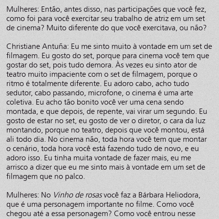
Mulheres: Então, antes disso, nas participações que você fez,
como foi para você exercitar seu trabalho de atriz em um set
de cinema? Muito diferente do que você exercitava, ou não?
Christiane Antuña: Eu me sinto muito à vontade em um set de
filmagem. Eu gosto do set, porque para cinema você tem que
gostar do set, pois tudo demora. Às vezes eu sinto ator de
teatro muito impaciente com o set de filmagem, porque o
ritmo é totalmente diferente. Eu adoro cabo, acho tudo
sedutor, cabo passando, microfone, o cinema é uma arte
coletiva. Eu acho tão bonito você ver uma cena sendo
montada, e que depois, de repente, vai virar um segundo. Eu
gosto de estar no set, eu gosto de ver o diretor, o cara da luz
montando, porque no teatro, depois que você montou, está
ali todo dia. No cinema não, toda hora você tem que montar
o cenário, toda hora você está fazendo tudo de novo, e eu
adoro isso. Eu tinha muita vontade de fazer mais, eu me
arrisco a dizer que eu me sinto mais à vontade em um set de
filmagem que no palco.
Mulheres: No
Vinho de rosas
você faz a Bárbara Heliodora,
que é uma personagem importante no filme. Como você
chegou até a essa personagem? Como você entrou nesse