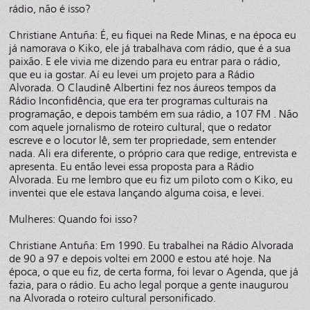
rádio, não é isso?
Christiane Antuña: É, eu fiquei na Rede Minas, e na época eu
já namorava o Kiko, ele já trabalhava com rádio, que é a sua
paixão. E ele vivia me dizendo para eu entrar para o rádio,
que eu ia gostar. Aí eu levei um projeto para a Rádio
Alvorada. O Claudinê Albertini fez nos áureos tempos da
Rádio Inconfidência, que era ter programas culturais na
programação, e depois também em sua rádio, a 107 FM . Não
com aquele jornalismo de roteiro cultural, que o redator
escreve e o locutor lê, sem ter propriedade, sem entender
nada. Ali era diferente, o próprio cara que redige, entrevista e
apresenta. Eu então levei essa proposta para a Rádio
Alvorada. Eu me lembro que eu fiz um piloto com o Kiko, eu
inventei que ele estava lançando alguma coisa, e levei.
Mulheres: Quando foi isso?
Christiane Antuña: Em 1990. Eu trabalhei na Rádio Alvorada
de 90 a 97 e depois voltei em 2000 e estou até hoje. Na
época, o que eu fiz, de certa forma, foi levar o Agenda, que já
fazia, para o rádio. Eu acho legal porque a gente inaugurou
na Alvorada o roteiro cultural personificado.