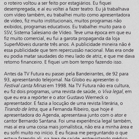
o roteiro voltou a ser feito por estagiários. Eu fiquei
desempregada, e aí eu voltei a fazer teatro. Eu já trabalhava
com vídeo também, eu trabalhei muito como apresentadora
de vídeo, fiz muito institucionais, muitos programas não
exibidos, programas educativos. Eu trabalhei muito para o
SSV, Sistema Salesiano de Vídeo. Teve uma época em que eu
fiz muito comercial, eu fui a garota propaganda da loja
SuperMóveis durante três anos. A publicidade mineira não é
essa publicidade que tem repercussão nacional. Mas era onde
eu podia matar saudades do meu lado de atriz, e que me dava
retorno financeiro. E fiquei um bom tempo fazendo isso.
Antes da TV Futura eu passei pela Bandeirantes, de 92 para
93, apresentando telejornal. Na Globo eu apresentei o
Festival canta Minas
em 1998. Na TV Futura não era cultura,
eu fiz dois programas, uma revista de saúde, o
Viva legal
, em
que eu era a repórter e o ator Gustavo Werneck o
apresentador. E fazia a locução de uma revista literária, o
Tirando de letra
, que a Fernanda Ribeiro, que hoje é
apresentadora do Agenda, apresentava junto com o ator e
cantor Bernardo Santana. Foi uma experiência legal também,
mas aí era uma coisa mais jornalística, não era a minha área e
eu sofri muito no início. E eu ficava me perguntando o que
estava fazendo ali, na área de saúde, entrevistando médico.