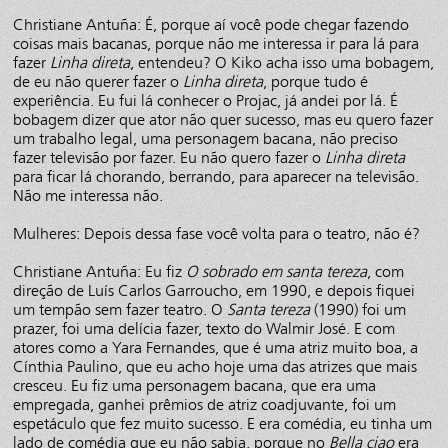
Christiane Antuña: É, porque aí você pode chegar fazendo
coisas mais bacanas, porque não me interessa ir para lá para
fazer
Linha direta
, entendeu? O Kiko acha isso uma bobagem,
de eu não querer fazer o
Linha direta
, porque tudo é
experiência. Eu fui lá conhecer o Projac, já andei por lá. É
bobagem dizer que ator não quer sucesso, mas eu quero fazer
um trabalho legal, uma personagem bacana, não preciso
fazer televisão por fazer. Eu não quero fazer o
Linha direta
para ficar lá chorando, berrando, para aparecer na televisão.
Não me interessa não.
Mulheres: Depois dessa fase você volta para o teatro, não é?
Christiane Antuña: Eu fiz
O sobrado em santa tereza
, com
direção de Luís Carlos Garroucho, em 1990, e depois fiquei
um tempão sem fazer teatro. O
Santa tereza
(1990) foi um
prazer, foi uma delícia fazer, texto do Walmir José. E com
atores como a Yara Fernandes, que é uma atriz muito boa, a
Cínthia Paulino, que eu acho hoje uma das atrizes que mais
cresceu. Eu fiz uma personagem bacana, que era uma
empregada, ganhei prêmios de atriz coadjuvante, foi um
espetáculo que fez muito sucesso. E era comédia, eu tinha um
lado de comédia que eu não sabia, porque no
Bella ciao
era