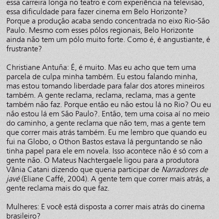
essa carreira longa no teatro e com experiência na televisão,
essa dificuldade para fazer cinema em Belo Horizonte?
Porque a produção acaba sendo concentrada no eixo Rio-São
Paulo. Mesmo com esses pólos regionais, Belo Horizonte
ainda não tem um pólo muito forte. Como é, é angustiante, é
frustrante?
Christiane Antuña: É, é muito. Mas eu acho que tem uma
parcela de culpa minha também. Eu estou falando minha,
mas estou tomando liberdade para falar dos atores mineiros
também. A gente reclama, reclama, reclama, mas a gente
também não faz. Porque então eu não estou lá no Rio? Ou eu
não estou lá em São Paulo?. Então, tem uma coisa aí no meio
do caminho, a gente reclama que não tem, mas a gente tem
que correr mais atrás também. Eu me lembro que quando eu
fui na Globo, o Othon Bastos estava lá perguntando se não
tinha papel para ele em novela. Isso acontece não é só com a
gente não. O Mateus Nachtergaele ligou para a produtora
Vânia Catani dizendo que queria participar de
Narradores de
javé
(Eliane Caffé, 2004). A gente tem que correr mais atrás, a
gente reclama mais do que faz.
Mulheres: E você está disposta a correr mais atrás do cinema
brasileiro?