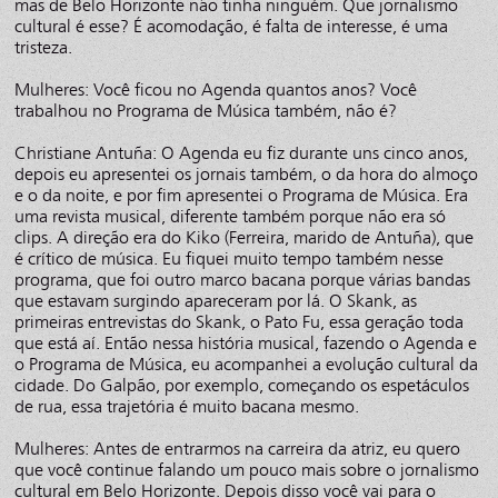
mas de Belo Horizonte não tinha ninguém. Que jornalismo
cultural é esse? É acomodação, é falta de interesse, é uma
tristeza.
Mulheres: Você ficou no Agenda quantos anos? Você
trabalhou no Programa de Música também, não é?
Christiane Antuña: O Agenda eu fiz durante uns cinco anos,
depois eu apresentei os jornais também, o da hora do almoço
e o da noite, e por fim apresentei o Programa de Música. Era
uma revista musical, diferente também porque não era só
clips. A direção era do Kiko (Ferreira, marido de Antuña), que
é crítico de música. Eu fiquei muito tempo também nesse
programa, que foi outro marco bacana porque várias bandas
que estavam surgindo apareceram por lá. O Skank, as
primeiras entrevistas do Skank, o Pato Fu, essa geração toda
que está aí. Então nessa história musical, fazendo o Agenda e
o Programa de Música, eu acompanhei a evolução cultural da
cidade. Do Galpão, por exemplo, começando os espetáculos
de rua, essa trajetória é muito bacana mesmo.
Mulheres: Antes de entrarmos na carreira da atriz, eu quero
que você continue falando um pouco mais sobre o jornalismo
cultural em Belo Horizonte. Depois disso você vai para o