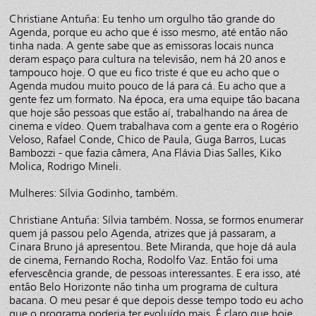
Christiane Antuña: Eu tenho um orgulho tão grande do
Agenda, porque eu acho que é isso mesmo, até então não
tinha nada. A gente sabe que as emissoras locais nunca
deram espaço para cultura na televisão, nem há 20 anos e
tampouco hoje. O que eu fico triste é que eu acho que o
Agenda mudou muito pouco de lá para cá. Eu acho que a
gente fez um formato. Na época, era uma equipe tão bacana
que hoje são pessoas que estão aí, trabalhando na área de
cinema e vídeo. Quem trabalhava com a gente era o Rogério
Veloso, Rafael Conde, Chico de Paula, Guga Barros, Lucas
Bambozzi - que fazia câmera, Ana Flávia Dias Salles, Kiko
Molica, Rodrigo Mineli.
Mulheres: Sílvia Godinho, também.
Christiane Antuña: Sílvia também. Nossa, se formos enumerar
quem já passou pelo Agenda, atrizes que já passaram, a
Cinara Bruno já apresentou. Bete Miranda, que hoje dá aula
de cinema, Fernando Rocha, Rodolfo Vaz. Então foi uma
efervescência grande, de pessoas interessantes. E era isso, até
então Belo Horizonte não tinha um programa de cultura
bacana. O meu pesar é que depois desse tempo todo eu acho
que o programa poderia ter evoluído mais. É claro que hoje,