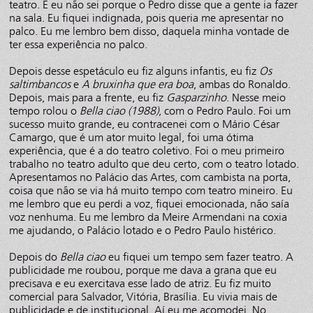
teatro. E eu não sei porque o Pedro disse que a gente ia fazer
na sala. Eu fiquei indignada, pois queria me apresentar no
palco. Eu me lembro bem disso, daquela minha vontade de
ter essa experiência no palco.
Depois desse espetáculo eu fiz alguns infantis, eu fiz
Os
saltimbancos
e
A bruxinha que era boa
, ambas do Ronaldo.
Depois, mais para a frente, eu fiz
Gasparzinho
. Nesse meio
tempo rolou o
Bella ciao (1988)
, com o Pedro Paulo. Foi um
sucesso muito grande, eu contracenei com o Mário César
Camargo, que é um ator muito legal, foi uma ótima
experiência, que é a do teatro coletivo. Foi o meu primeiro
trabalho no teatro adulto que deu certo, com o teatro lotado.
Apresentamos no Palácio das Artes, com cambista na porta,
coisa que não se via há muito tempo com teatro mineiro. Eu
me lembro que eu perdi a voz, fiquei emocionada, não saía
voz nenhuma. Eu me lembro da Meire Armendani na coxia
me ajudando, o Palácio lotado e o Pedro Paulo histérico.
Depois do
Bella ciao
eu fiquei um tempo sem fazer teatro. A
publicidade me roubou, porque me dava a grana que eu
precisava e eu exercitava esse lado de atriz. Eu fiz muito
comercial para Salvador, Vitória, Brasília. Eu vivia mais de
publicidade e de institucional. Aí eu me acomodei. No