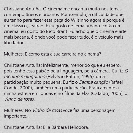
Christiane Antuña: O cinema me encanta muito nos temas
contemporâneos e urbanos. Por exemplo, a dificuldade que
eu tenho para fazer essa peça do Wilsinho agora é porque é
um clássico, teatrão. E eu gosto de tema urbano. Então em
cinema, eu gosto do Beto Brant. Eu acho que o cinema é arte
mais bacana, é onde você pode fazer tudo, é o veículo mais
libertador.
Mulheres: E como está a sua carreira no cinema?
Christiane Antuña: Infelizmente, menor do que eu espero,
pois tenho essa paixão pela linguagem, pela câmera. Eu fiz
O
menino maluquinho
(Helvécio Ratton, 1995), uma
participação muito pequena. Eu fiz o
Samba canção
(Rafael
Conde, 2000), também uma participação. Praticamente a
minha estreia em longas é no filme da Elza (Cataldo, 2005), o
Vinho de rosas
.
Mulheres: No
Vinho de rosas
você faz uma personagem
importante...
Christiane Antuña: É, a Bárbara Heliodora.