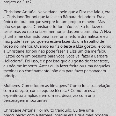
projeto da Elza?
Christiane Antuña: Na verdade, pelo que a Elza me falou, era
a Christiane Torloni que ia fazer a Bárbara Heliodora. Era a
única de fora, porque sempre foi um projeto mineiro. Mas
não sei porque a Christiane Torloni não fez. Eu fui fazer o
teste, mas eu não ia fazer nenhuma das principais não. A Elza
já tinha me chamado para fazer uma leitura dramática, e eu
não pude fazer porque eu estava fazendo um trabalho de
vídeo no interior. Quando eu fiz o teste a Elza gostou, e como
a Christiane Torloni não pôde fazer, a Elza um dia me falou,
“Estou com um presente para você, você vai fazer a Bárbara
Heliodora”. Foi isso, e é por isso que eu gosto de fazer teste,
eu não me importo. Antes eu ia fazer freira ou uma daquelas
meninas do confinamento, não era para fazer personagem
principal.
Mulheres: Como foram as filmagens? Como foi a sua relação
com a direção, com a equipe técnica? Como foi essa
experiência ampliada em um set, dessa vez com uma
personagem importante?
Christiane Antuña: Foi muito tranqüilo. Eu tive uma
preocupação com a Bárbara, porque era a que mais poderia