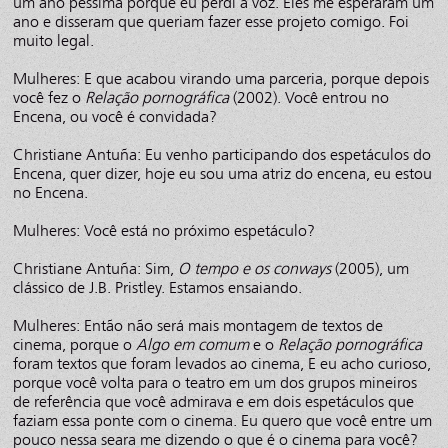
um ano péssima porque eu perdi a voz. Eles me esperaram um
ano e disseram que queriam fazer esse projeto comigo. Foi
muito legal.
Mulheres: E que acabou virando uma parceria, porque depois
você fez o
Relação pornográfica
(2002). Você entrou no
Encena, ou você é convidada?
Christiane Antuña: Eu venho participando dos espetáculos do
Encena, quer dizer, hoje eu sou uma atriz do encena, eu estou
no Encena.
Mulheres: Você está no próximo espetáculo?
Christiane Antuña: Sim,
O tempo e os conways
(2005), um
clássico de J.B. Pristley. Estamos ensaiando.
Mulheres: Então não será mais montagem de textos de
cinema, porque o
Algo em comum
e o
Relação pornográfica
foram textos que foram levados ao cinema, E eu acho curioso,
porque você volta para o teatro em um dos grupos mineiros
de referência que você admirava e em dois espetáculos que
faziam essa ponte com o cinema. Eu quero que você entre um
pouco nessa seara me dizendo o que é o cinema para você?