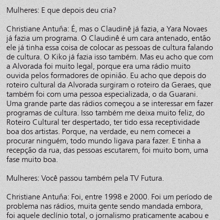
Mulheres: E que depois deu cria?
Christiane Antuña: É, mas o Claudinê já fazia, a Yara Novaes
já fazia um programa. O Claudinê é um cara antenado, então
ele já tinha essa coisa de colocar as pessoas de cultura falando
de cultura. O Kiko já fazia isso também. Mas eu acho que com
a Alvorada foi muito legal, porque era uma rádio muito
ouvida pelos formadores de opinião. Eu acho que depois do
roteiro cultural da Alvorada surgiram o roteiro da Geraes, que
também foi com uma pessoa especializada, o da Guarani.
Uma grande parte das rádios começou a se interessar em fazer
programas de cultura. Isso também me deixa muito feliz, do
Roteiro Cultural ter despertado, ter tido essa receptividade
boa dos artistas. Porque, na verdade, eu nem comecei a
procurar ninguém, todo mundo ligava para fazer. E tinha a
recepção da rua, das pessoas escutarem, foi muito bom, uma
fase muito boa.
Mulheres: Você passou também pela TV Futura.
Christiane Antuña: Foi, entre 1998 e 2000. Foi um período de
problema nas rádios, muita gente sendo mandada embora,
foi aquele declínio total, o jornalismo praticamente acabou e