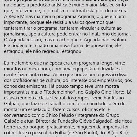
na cidade, a produção artística é muito maior. Mas eu sinto
que, infelizmente, o jornalismo cultural está pior do que era.
A Rede Minas mantém o programa Agenda, o que é muito
importante, porque ele resistiu a vários governos que
tentaram tirar o programa, tentaram vincular a cultura ao
jornalismo, tipo a cultura pode entrar no finalzinho do jornal.
O Agenda resistiu, mas eu acho que o Agenda não evoluiu.
Ele poderia ter criado uma nova forma de apresentar, ele
estagnou, ele não regrediu, estagnou.
Eu me lembro que na época era um programa longo, vinte
minutos ou meia-hora, com uma equipe tão reduzida e a
gente fazia tanta coisa. Acho que houve um regressão disso,
dos profissionais de cultura, do interesse dos empresários, dos
donos das emissoras. Há pouco tempo teve uma mostra
importantíssima, o “Redemoinho”, no Galpão Cine-Horto. Lá
estava reunida a classe teatral dos grupos, semelhantes ao
Galpão, que faz esse trabalho com a comunidade, além de
montar um espetáculo, fazem cursos, oficinas etc. E
conversando com o Chico Pelúcio (Integrante do Grupo
Galpão e atual Diretor da Fundação Clóvis Salgado)), ele ficou
horrorizado porque, praticamente, ninguém da imprensa foi
cobrir. Teve o pessoal da Folha (de São Paulo), do JB (do Rio),