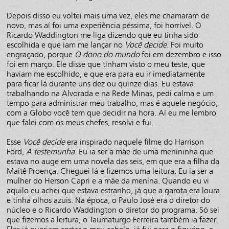
Depois disso eu voltei mais uma vez, eles me chamaram de
novo, mas aí foi uma experiência péssima, foi horrível. O
Ricardo Waddington me liga dizendo que eu tinha sido
escolhida e que iam me lançar no
Você decide
. Foi muito
engraçado, porque
O dono do mundo
foi em dezembro e isso
foi em março. Ele disse que tinham visto o meu teste, que
haviam me escolhido, e que era para eu ir imediatamente
para ficar lá durante uns dez ou quinze dias. Eu estava
trabalhando na Alvorada e na Rede Minas, pedi calma e um
tempo para administrar meu trabalho, mas é aquele negócio,
com a Globo você tem que decidir na hora. Aí eu me lembro
que falei com os meus chefes, resolvi e fui.
Esse
Você decide
era inspirado naquele filme do Harrison
Ford,
A testemunha
. Eu ia ser a mãe de uma menininha que
estava no auge em uma novela das seis, em que era a filha da
Maitê Proença. Cheguei lá e fizemos uma leitura. Eu ia ser a
mulher do Herson Capri e a mãe da menina. Quando eu vi
aquilo eu achei que estava estranho, já que a garota era loura
e tinha olhos azuis. Na época, o Paulo José era o diretor do
núcleo e o Ricardo Waddington o diretor do programa. Só sei
que fizemos a leitura, o Taumaturgo Ferreira também ia fazer.