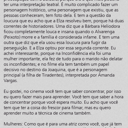
ter uma interpretação teatral. É muito complicado fazer um
personagem histórico, uma personagem que existiu, que as
pessoas conheceram, tem foto dela. E tem a questão da
loucura que eu acho que a Elza resolveu bem, porque há duas
correntes de historiadores. Uma diz que a Bárbara Heliodora
ficou completamente louca e insana quando o Alvarenga
(Peixoto) morre e a família é considerada infame. E tem uma
outra que diz que ela usou essa loucura para fugir da
perseguição. E a Elza optou por essa segunda corrente. Eu
achei interessante, porque na Inconfidência ela foi uma
mulher importante, ela fez de tudo para o marido não delatar
os inconfidentes; e no filme ela tem também um papel
decisivo no destino da Joaquina, que é a personagem
principal (a filha de Tiradentes), interpretada por Amanda
Vargas.
Eu gostei, no cinema você tem que saber concentrar, por isso
eu quero fazer mais para aprender. Você tem que saber a hora
de concentrar porque você espera muito. Eu acho que você
tem que ter a coisa do frescor para filmar, mas eu quero
aprender muito a técnica de cinema também.
Mulheres: Como que é para uma atriz como você, que já tem