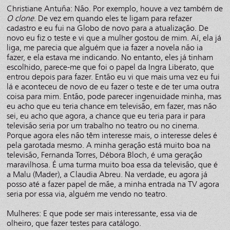
Christiane Antuña: Não. Por exemplo, houve a vez também de
O clone
. De vez em quando eles te ligam para refazer
cadastro e eu fui na Globo de novo para a atualização. De
novo eu fiz o teste e vi que a mulher gostou de mim. Aí, ela já
liga, me parecia que alguém que ia fazer a novela não ia
fazer, e ela estava me indicando. No entanto, eles já tinham
escolhido, parece-me que foi o papel da Ingra Liberato, que
entrou depois para fazer. Então eu vi que mais uma vez eu fui
lá e aconteceu de novo de eu fazer o teste e de ter uma outra
coisa para mim. Então, pode parecer ingenuidade minha, mas
eu acho que eu teria chance em televisão, em fazer, mas não
sei, eu acho que agora, a chance que eu teria para ir para
televisão seria por um trabalho no teatro ou no cinema.
Porque agora eles não têm interesse mais, o interesse deles é
pela garotada mesmo. A minha geração está muito boa na
televisão, Fernanda Torres, Débora Bloch, é uma geração
maravilhosa. É uma turma muito boa essa da televisão, que é
a Malu (Mader), a Claudia Abreu. Na verdade, eu agora já
posso até a fazer papel de mãe, a minha entrada na TV agora
seria por essa via, alguém me vendo no teatro.
Mulheres: E que pode ser mais interessante, essa via de
olheiro, que fazer testes para catálogo.