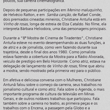
poucos, sua carreira cinematográfica.
Depois de pequenas participações em
Menino maluquinho
,
de Helvécio Ratton, e em
Samba canção
, de Rafael Conde,
dois premiados cineastas mineiros, Christiane Antuña está em
Vinho de rosas
, longa de estreia de Elza Cataldo. No filme, ela
interpreta Bárbara Heliodora, uma das personagens principais.
Durante a “8ª Mostra de Cinema de Tiradentes”, Christiane
Antuña esteve no evento desempenhando as duas funções, a
de atriz e a de jornalista, como vem fazendo durante sua
trajetória, desde o final dos anos 1980. Como jornalista
estava fazendo a cobertura da Mostra para a Rádio Alvorada,
veículo de prestígio em Belo Horizonte. Como atriz, estava na
delegação de lançamento de
Vinho de rosas
, filme que abriu
a mostra, sendo mostrado pela primeira vez para o público.
Em afetiva e deliciosa conversa com o Mulheres, Christiane
Antunã falou sobre o começo da carreira, seus trabalhos no
jornalismo cultural e como atriz. Fala sobre o Agenda, o mais
importante programa de cultura da televisão em Minas
Gerais, e de outros notáveis trabalhos que participou. Fala
também sobre a carreira no teatro, as primeira peças e os
trabalhos com o Encena, a passagem pela Globo e a