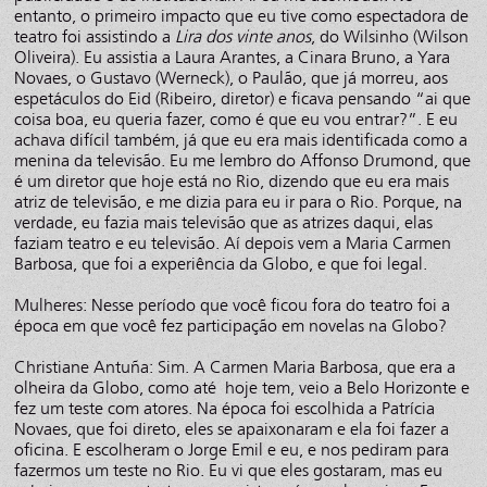
entanto, o primeiro impacto que eu tive como espectadora de
teatro foi assistindo a
Lira dos vinte anos
, do Wilsinho (Wilson
Oliveira). Eu assistia a Laura Arantes, a Cinara Bruno, a Yara
Novaes, o Gustavo (Werneck), o Paulão, que já morreu, aos
espetáculos do Eid (Ribeiro, diretor) e ficava pensando “ai que
coisa boa, eu queria fazer, como é que eu vou entrar?”. E eu
achava difícil também, já que eu era mais identificada como a
menina da televisão. Eu me lembro do Affonso Drumond, que
é um diretor que hoje está no Rio, dizendo que eu era mais
atriz de televisão, e me dizia para eu ir para o Rio. Porque, na
verdade, eu fazia mais televisão que as atrizes daqui, elas
faziam teatro e eu televisão. Aí depois vem a Maria Carmen
Barbosa, que foi a experiência da Globo, e que foi legal.
Mulheres: Nesse período que você ficou fora do teatro foi a
época em que você fez participação em novelas na Globo?
Christiane Antuña: Sim. A Carmen Maria Barbosa, que era a
olheira da Globo, como até hoje tem, veio a Belo Horizonte e
fez um teste com atores. Na época foi escolhida a Patrícia
Novaes, que foi direto, eles se apaixonaram e ela foi fazer a
oficina. E escolheram o Jorge Emil e eu, e nos pediram para
fazermos um teste no Rio. Eu vi que eles gostaram, mas eu