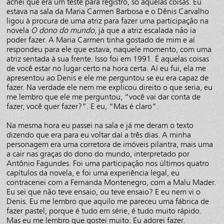
achei que era um teste para registro, só aquelas coisas. Eu
estava na sala da Maria Carmen Barbosa e o Dênis Carvalho
ligou à procura de uma atriz para fazer uma participação na
novela
O dono do mundo
, já que a atriz escalada não ia
poder fazer. A Maria Carmen tinha gostado de mim e aí
respondeu para ele que estava, naquele momento, com uma
atriz sentada à sua frente. Isso foi em 1991. É aquelas coisas
de você estar no lugar certo na hora certa. Aí eu fui, ela me
apresentou ao Denis e ele me perguntou se eu era capaz de
fazer. Na verdade ele nem me explicou direito o que seria, eu
me lembro que ele me perguntou, “você vai dar conta de
fazer, você quer fazer?”. E eu, “Mas é claro”.
Na mesma hora eu passei na sala e já me deram o texto
dizendo que era para eu voltar daí a três dias. A minha
personagem era uma corretora de imóveis pilantra, mais uma
a cair nas graças do dono do mundo, interpretado por
Antônio Fagundes. Foi uma participação nos últimos quatro
capítulos da novela, e foi uma experiência legal, eu
contracenei com a Fernanda Montenegro, com a Malu Mader.
Eu sei que não teve ensaio, ou teve ensaio? E eu nem vi o
Denis. Eu me lembro que aquilo me pareceu uma fábrica de
fazer pastel, porque é tudo em série, é tudo muito rápido.
Mas eu me lembro que gostei muito. Eu adorei fazer.