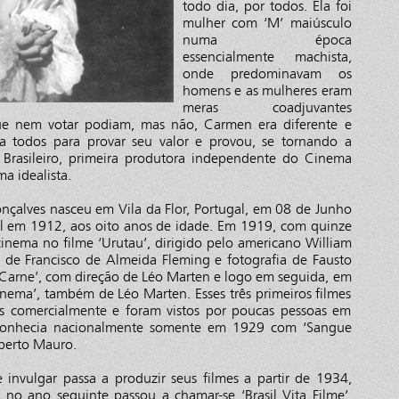
todo dia, por todos. Ela foi
mulher com ‘M’ maiúsculo
numa época
essencialmente machista,
onde predominavam os
homens e as mulheres eram
meras coadjuvantes
 que nem votar podiam, mas não, Carmen era diferente e
ra todos para provar seu valor e provou, se tornando a
rasileiro, primeira produtora independente do Cinema
ma idealista.
çalves nasceu em Vila da Flor, Portugal, em 08 de Junho
l em 1912, aos oito anos de idade. Em 1919, com quinze
inema no filme ‘Urutau’, dirigido pelo americano William
de Francisco de Almeida Fleming e fotografia de Fausto
 Carne’, com direção de Léo Marten e logo em seguida, em
nema’, também de Léo Marten. Esses três primeiros filmes
s comercialmente e foram vistos por poucas pessoas em
ca conhecia nacionalmente somente em 1929 com ‘Sangue
mberto Mauro.
 invulgar passa a produzir seus filmes a partir de 1934,
e no ano seguinte passou a chamar-se ‘Brasil Vita Filme’,