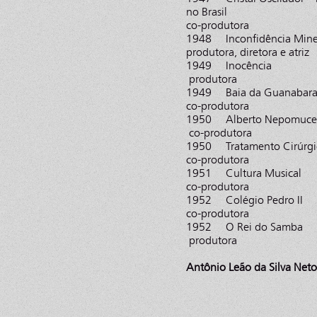
no Brasi
co-produtora
1948 Inconfidê
produtora, diretora e atriz
1949 Inocê
produtora
1949 Baia da 
co-produtora
1950 Alberto 
co-produtora
1950 Tratamento Ci
co-produtora
1951 Cultura
co-produtora
1952 Colégio
co-produtora
1952 O Rei d
produtora
Antônio Leão da Silva Neto