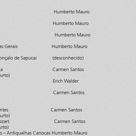
 Mulher Humberto Mauro
egia I e II Humberto Mauro
la Humberto Mauro
 – Minas Gerais Humberto Mauro
 Gonçalo de Sapucai (desconhecido)
a de Marília Carmen Santos
urto)
o Del Rey Erich Walder
Carioca Carmen Santos
Inconfidentes Carmen Santos
urto)
to de Mozart Carmen Santos
urto)
s – Antiqualhas Cariocas Humberto Mauro