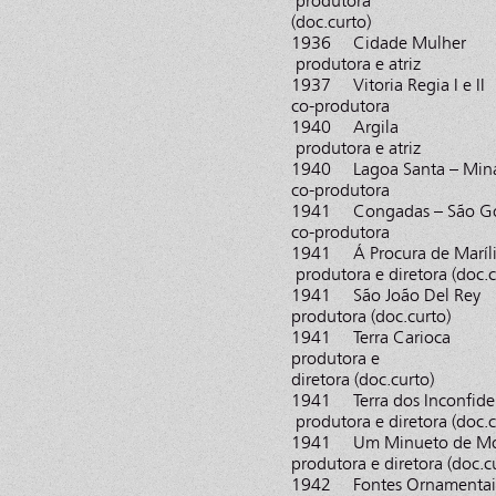
produtora
(doc.curto)
1936 Cidade
produtora e atriz
1937 Vitoria R
co-produtora
1940 Argi
produtora e atriz
1940 Lagoa Santa
co-produtora
1941 Congadas – São
co-produtora
1941 Á Procur
produtora e diretora (doc.c
1941 São Joã
produtora (doc.curto)
1941 Terra 
produtora e
diretora (doc.curto)
1941 Terra dos 
produtora e diretora (doc.c
1941 Um Minue
produtora e diretora (doc.c
1942 Fontes Ornamentai