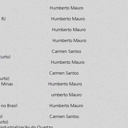
 de Minas Humberto Mauro
tânico do RJ Humberto Mauro
anês Humberto Mauro
a Humberto Mauro
s do Rio Carmen Santos
curto)
a Negra Humberto Mauro
 Artistas Carmen Santos
urto)
 Sul de Minas Humberto Mauro
 Populares umberto Mauro
strial no Brasil Humberto Mauro
ra no Brasil Carmen Santos
urto)
ndustrialização do Quartzo