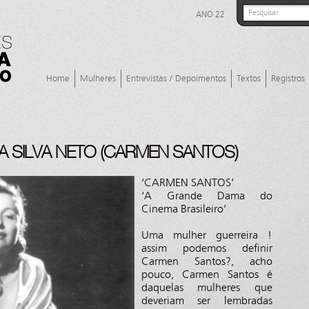
ANO 22
Home
Mulheres
Entrevistas / Depoimentos
Textos
Registros
A SILVA NETO (CARMEN SANTOS)
‘CARMEN SANTOS’
‘A Grande Dama do
Cinema Brasileiro’
Uma mulher guerreira !
assim podemos definir
Carmen Santos?, acho
pouco, Carmen Santos é
daquelas mulheres que
deveriam ser lembradas