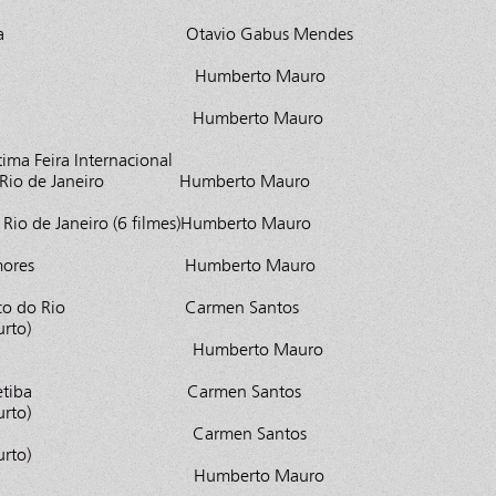
ra Acaba Otavio Gabus Mendes
baia Humberto Mauro
 Osório Humberto Mauro
a Feira Internacional
de do Rio de Janeiro Humberto Mauro
 Rio de Janeiro (6 filmes)Humberto Mauro
Meus Amores Humberto Mauro
oológico do Rio Carmen Santos
urto)
o II Humberto Mauro
s de Sepetiba Carmen Santos
urto)
e Sepetiba Carmen Santos
urto)
ermia Humberto Mauro