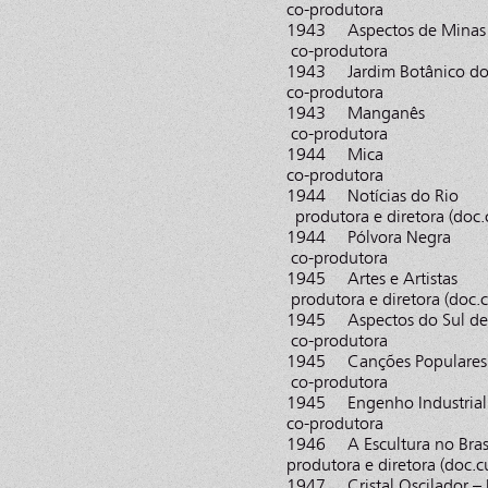
co-produtora
1943 Aspectos
co-produtora
1943 Jardim Bo
co-produtora
1943 Mang
co-produtora
1944 Mic
co-produtora
1944 Notícia
produtora e diretora (doc.
1944 Pólvor
co-produtora
1945 Artes e
produtora e diretora (doc.c
1945 Aspectos do
co-produtora
1945 Canções
co-produtora
1945 Engenho Indu
co-produtora
1946 A Escultu
produtora e diretora (doc.c
1947 Cristal Oscilador – I