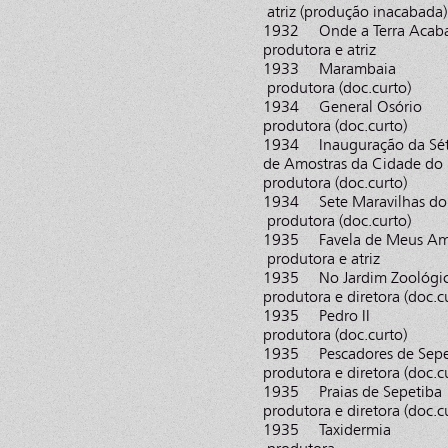
atriz (produção inacabada)
1932 Onde a Ter
produtora e atriz
1933 Maram
produtora (doc.curto)
1934 General
produtora (doc.curto)
1934 Inauguração da Sétim
de Amostras da Cida
produtora (doc.curto)
1934 Sete Maravilhas do
produtora (doc.curto)
1935 Favela de 
produtora e atriz
1935 No Jardim Z
produtora e diretora (doc.c
1935 Pedr
produtora (doc.curto)
1935 Pescadore
produtora e diretora (doc.c
1935 Praias d
produtora e diretora (doc.c
1935 Taxid