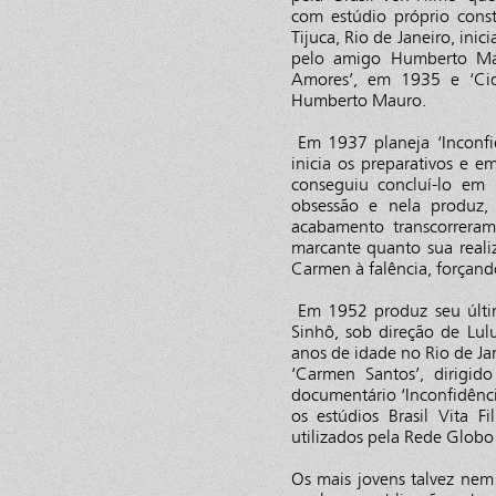
com estúdio próprio con
Tijuca, Rio de Janeiro, ini
pelo amigo Humberto Mau
Amores’, em 1935 e ‘Ci
Humberto Mauro.
Em 1937 planeja ‘Inconfi
inicia os preparativos e 
conseguiu concluí-lo em
obsessão e nela produz, 
acabamento transcorrera
marcante quanto sua reali
Carmen à falência, forçando
Em 1952 produz seu últim
Sinhô, sob direção de Lu
anos de idade no Rio de Ja
‘Carmen Santos’, dirigi
documentário ‘Inconfidênc
os estúdios Brasil Vita 
utilizados pela Rede Globo
Os mais jovens talvez ne