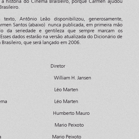
 a história do Cinema Braisleiro, porque Carmen ajudou
Brasileiro.
 texto, Antônio Leão disponibilizou, generosamente,
armen Santos (abaixo) nunca publicada, em primeira mão
lo da seriedade e gentileza que sempre marcam os
 Esses dados estarão na versão atualizada do Dicionário de
 Brasileiro, que será lançado em 2006.
tulo Diretor
u William H. Jansen
arne Léo Marten
selle Cinema Léo Marten
Mineiro Humberto Mauro
te Mario Peixoto
erra Acaba Mario Peixoto