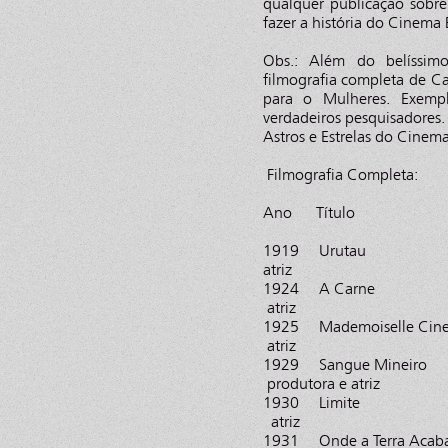
qualquer publicação sobre
fazer a história do Cinema 
Obs.: Além do belíssimo
filmografia completa de C
para o Mulheres. Exemp
verdadeiros pesquisadores.
Astros e Estrelas do Cinema
Filmografia Completa:
Ano Tí
1919 Uruta
atriz
1924 A C
atriz
1925 Mademoi
atriz
1929 Sangue 
produtora e atriz
1930 Limi
atriz
1931 Onde a T