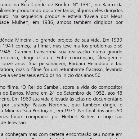
struído na Rua Conde de Bonfim N° 1331, no Bairro da
cialmente produzindo documentários, alguns deles dirigidos
ro. Na sequência produz e estrela ‘Favela dos Meus
dade Mulher’, em 1936, ambos também dirigidos por
dência Mineira’, o grande projeto de sua vida. Em 1939
em 1941 começa a filmar, mas teve muitos problemas e só
 1948. Carmen transforma sua realização numa grande
roteiriza, dirige e atua. Entre concepção, filmagem e
m onze anos. Sua personagem, Bárbara Heliodora é tão
zadora, mas o filme foi um retumbante fracasso, levando
-a a vender seus estúdios no início dos anos 50.
o filme, ‘O Rei do Samba’, sobre a vida do compositor
lu de Barros. Morre em 24 de Setembro de 1952, aos 48
neiro. Em 1969 sua vida é levada às telas no documentário
do por Jurandyr Passos Noronha, que também dirigiu o
ia Mineira: Sua Produção’, em 1971. No final dos anos 50
Filmes foram comprados por Herbert Richers e hoje são
 de Televisão.
m a conheçam mas com certeza encontrarão seu nome em