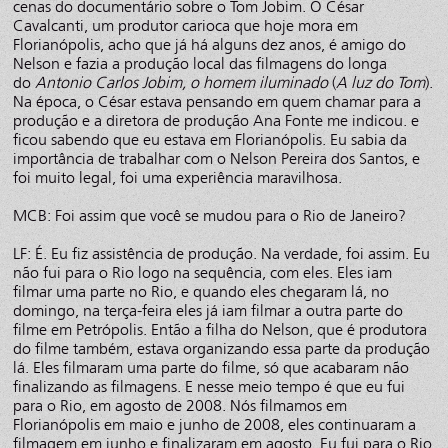
cenas do documentário sobre o Tom Jobim. O César
Cavalcanti, um produtor carioca que hoje mora em
Florianópolis, acho que já há alguns dez anos, é amigo do
Nelson e fazia a produção local das filmagens do longa
do
Antonio Carlos Jobim, o homem iluminado
(
A luz do Tom
).
Na época, o César estava pensando em quem chamar para a
produção e a diretora de produção Ana Fonte me indicou. e
ficou sabendo que eu estava em Florianópolis. Eu sabia da
importância de trabalhar com o Nelson Pereira dos Santos, e
foi muito legal, foi uma experiência maravilhosa.
MCB: Foi assim que você se mudou para o Rio de Janeiro?
LF: É. Eu fiz assistência de produção. Na verdade, foi assim. Eu
não fui para o Rio logo na sequência, com eles. Eles iam
filmar uma parte no Rio, e quando eles chegaram lá, no
domingo, na terça-feira eles já iam filmar a outra parte do
filme em Petrópolis. Então a filha do Nelson, que é produtora
do filme também, estava organizando essa parte da produção
lá. Eles filmaram uma parte do filme, só que acabaram não
finalizando as filmagens. E nesse meio tempo é que eu fui
para o Rio, em agosto de 2008. Nós filmamos em
Florianópolis em maio e junho de 2008, eles continuaram a
filmagem em junho e finalizaram em agosto. Eu fui para o Rio