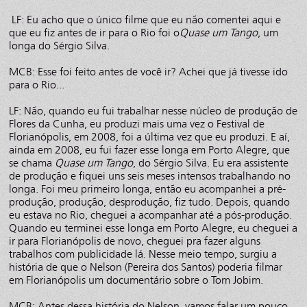
LF: Eu acho que o único filme que eu não comentei aqui e
que eu fiz antes de ir para o Rio foi o
Quase um Tango
, um
longa do Sérgio Silva.
MCB: Esse foi feito antes de você ir? Achei que já tivesse ido
para o Rio...
LF: Não, quando eu fui trabalhar nesse núcleo de produção de
Flores da Cunha, eu produzi mais uma vez o Festival de
Florianópolis, em 2008, foi a última vez que eu produzi. E aí,
ainda em 2008, eu fui fazer esse longa em Porto Alegre, que
se chama
Quase um Tango
, do Sérgio Silva. Eu era assistente
de produção e fiquei uns seis meses intensos trabalhando no
longa. Foi meu primeiro longa, então eu acompanhei a pré-
produção, produção, desprodução, fiz tudo. Depois, quando
eu estava no Rio, cheguei a acompanhar até a pós-produção.
Quando eu terminei esse longa em Porto Alegre, eu cheguei a
ir para Florianópolis de novo, cheguei pra fazer alguns
trabalhos com publicidade lá. Nesse meio tempo, surgiu a
história de que o Nelson (Pereira dos Santos) poderia filmar
em Florianópolis um documentário sobre o Tom Jobim.
MCB: Antes dessa história do Nelson, vamos falar um pouco