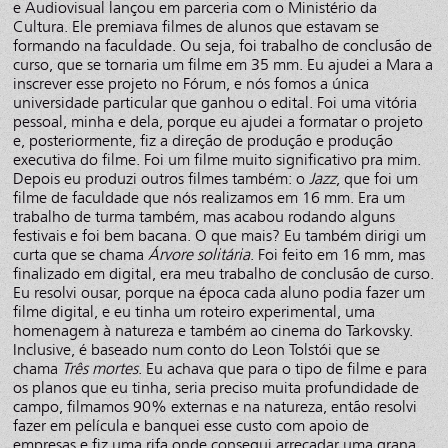
e Audiovisual lançou em parceria com o Ministério da
Cultura. Ele premiava filmes de alunos que estavam se
formando na faculdade. Ou seja, foi trabalho de conclusão de
curso, que se tornaria um filme em 35 mm. Eu ajudei a Mara a
inscrever esse projeto no Fórum, e nós fomos a única
universidade particular que ganhou o edital. Foi uma vitória
pessoal, minha e dela, porque eu ajudei a formatar o projeto
e, posteriormente, fiz a direção de produção e produção
executiva do filme. Foi um filme muito significativo pra mim.
Depois eu produzi outros filmes também: o
Jazz
, que foi um
filme de faculdade que nós realizamos em 16 mm. Era um
trabalho de turma também, mas acabou rodando alguns
festivais e foi bem bacana. O que mais? Eu também dirigi um
curta que se chama
Árvore solitária
. Foi feito em 16 mm, mas
finalizado em digital, era meu trabalho de conclusão de curso.
Eu resolvi ousar, porque na época cada aluno podia fazer um
filme digital, e eu tinha um roteiro experimental, uma
homenagem à natureza e também ao cinema do Tarkovsky.
Inclusive, é baseado num conto do Leon Tolstói que se
chama
Três mortes
. Eu achava que para o tipo de filme e para
os planos que eu tinha, seria preciso muita profundidade de
campo, filmamos 90% externas e na natureza, então resolvi
fazer em película e banquei esse custo com apoio de
empresas e fiz uma rifa onde consegui arrecadar uma grana