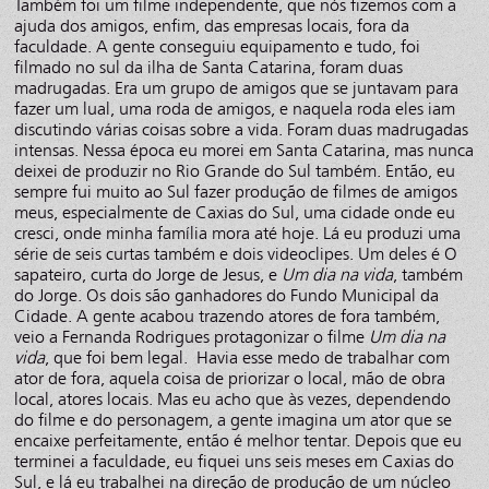
Também foi um filme independente, que nós fizemos com a
ajuda dos amigos, enfim, das empresas locais, fora da
faculdade. A gente conseguiu equipamento e tudo, foi
filmado no sul da ilha de Santa Catarina, foram duas
madrugadas. Era um grupo de amigos que se juntavam para
fazer um lual, uma roda de amigos, e naquela roda eles iam
discutindo várias coisas sobre a vida. Foram duas madrugadas
intensas. Nessa época eu morei em Santa Catarina, mas nunca
deixei de produzir no Rio Grande do Sul também. Então, eu
sempre fui muito ao Sul fazer produção de filmes de amigos
meus, especialmente de Caxias do Sul, uma cidade onde eu
cresci, onde minha família mora até hoje. Lá eu produzi uma
série de seis curtas também e dois videoclipes. Um deles é O
sapateiro, curta do Jorge de Jesus, e
Um dia na vida
, também
do Jorge. Os dois são ganhadores do Fundo Municipal da
Cidade. A gente acabou trazendo atores de fora também,
veio a Fernanda Rodrigues protagonizar o filme
Um dia na
vida
, que foi bem legal. Havia esse medo de trabalhar com
ator de fora, aquela coisa de priorizar o local, mão de obra
local, atores locais. Mas eu acho que às vezes, dependendo
do filme e do personagem, a gente imagina um ator que se
encaixe perfeitamente, então é melhor tentar. Depois que eu
terminei a faculdade, eu fiquei uns seis meses em Caxias do
Sul, e lá eu trabalhei na direção de produção de um núcleo