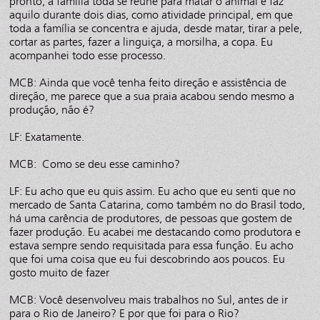
pronto, a família toda se reúne para matar o animal e faz
aquilo durante dois dias, como atividade principal, em que
toda a família se concentra e ajuda, desde matar, tirar a pele,
cortar as partes, fazer a linguiça, a morsilha, a copa. Eu
acompanhei todo esse processo.
MCB: Ainda que você tenha feito direção e assistência de
direção, me parece que a sua praia acabou sendo mesmo a
produção, não é?
LF: Exatamente.
MCB: Como se deu esse caminho?
LF: Eu acho que eu quis assim. Eu acho que eu senti que no
mercado de Santa Catarina, como também no do Brasil todo,
há uma carência de produtores, de pessoas que gostem de
fazer produção. Eu acabei me destacando como produtora e
estava sempre sendo requisitada para essa função. Eu acho
que foi uma coisa que eu fui descobrindo aos poucos. Eu
gosto muito de fazer
MCB: Você desenvolveu mais trabalhos no Sul, antes de ir
para o Rio de Janeiro? E por que foi para o Rio?