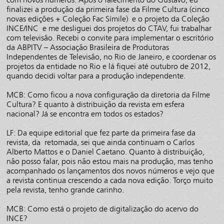
finalizei a produção da primeira fase da Filme Cultura (cinco
novas edições + Coleção Fac Símile) e o projeto da Coleção
INCE/INC e me desliguei dos projetos do CTAV, fui trabalhar
com televisão. Recebi o convite para implementar o escritório
da ABPITV – Associação Brasileira de Produtoras
Independentes de Televisão, no Rio de Janeiro, e coordenar os
projetos da entidade no Rio e lá fiquei até outubro de 2012,
quando decidi voltar para a produção independente.
MCB: Como ficou a nova configuração da diretoria da Filme
Cultura? E quanto à distribuição da revista em esfera
nacional? Já se encontra em todos os estados?
LF: Da equipe editorial que fez parte da primeira fase da
revista, da retomada, sei que ainda continuam o Carlos
Alberto Mattos e o Daniel Caetano. Quanto à distribuição,
não posso falar, pois não estou mais na produção, mas tenho
acompanhado os lançamentos dos novos números e vejo que
a revista continua crescendo a cada nova edição. Torço muito
pela revista, tenho grande carinho.
MCB: Como está o projeto de digitalização do acervo do
INCE?