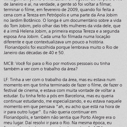
de Janeiro e aí, na verdade, a gente só foi voltar a filmar,
terminar o filme, em fevereiro de 2009, quando foi feita a
cena com a Tereza em Petrópolis e uma parte da Ana Jobim
no Jardim Botânico. O longa é um documentário sobre a vida
do Tom Jobim, pelo olhar das três mulheres da vida dele, que
é a irmã Helena Jobim, a primeira esposa Tereza e a segunda
esposa Ana Jobim. Cada uma foi filmada numa locação
diferente e que contextualizava um pouco a história.
Florianópolis foi escolhida porque lembrava muito o Rio de
Janeiro das décadas de 40 e 50.
MCB: Você foi para o Rio por motivos pessoais ou tinha
também a ver com o trabalho da área?
LF: Tinha a ver com o trabalho da área, mas eu estava num
momento em que tinha terminado de fazer o filme, de fazer o
festival de cinema, e estava com muita vontade de voltar a
estudar. Eu tinha feito a pós em Barcelona, mas eu queria
continuar estudando, me especializando, e eu estava naquele
momento em que pensava “ah, eu acho que está na hora de
ir para outro lugar”. Eu não queria continuar em
Florianópolis, e também não sentia que Porto Alegre era o
meu lugar. Daí resolvi ir para o Rio. Na mesma época, eu