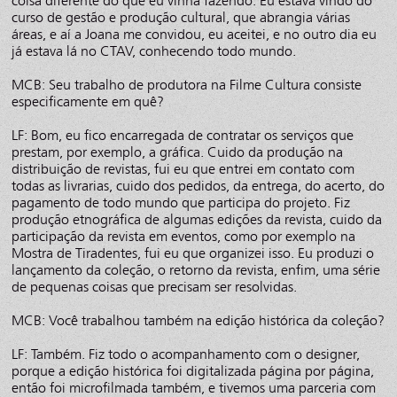
coisa diferente do que eu vinha fazendo. Eu estava vindo do
curso de gestão e produção cultural, que abrangia várias
áreas, e aí a Joana me convidou, eu aceitei, e no outro dia eu
já estava lá no CTAV, conhecendo todo mundo.
MCB: Seu trabalho de produtora na Filme Cultura consiste
especificamente em quê?
LF: Bom, eu fico encarregada de contratar os serviços que
prestam, por exemplo, a gráfica. Cuido da produção na
distribuição de revistas, fui eu que entrei em contato com
todas as livrarias, cuido dos pedidos, da entrega, do acerto, do
pagamento de todo mundo que participa do projeto. Fiz
produção etnográfica de algumas edições da revista, cuido da
participação da revista em eventos, como por exemplo na
Mostra de Tiradentes, fui eu que organizei isso. Eu produzi o
lançamento da coleção, o retorno da revista, enfim, uma série
de pequenas coisas que precisam ser resolvidas.
MCB: Você trabalhou também na edição histórica da coleção?
LF: Também. Fiz todo o acompanhamento com o designer,
porque a edição histórica foi digitalizada página por página,
então foi microfilmada também, e tivemos uma parceria com