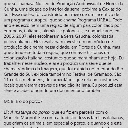
que se chamava Núcleo de Produção Audiovisual de Flores da
Cunha, uma cidade do interior da serra, próxima a Caxias do
Sul. Esse núcleo foi construído por meio de um incentivo de
um programa europeu, que se chama Programa URBAL. Todo
ano eles escolhem uma região de algum país colonizado por
europeus, italianos, alemães e poloneses, e naquele ano, em
2006, 2007, eles escolheram a Serra Gaúcha, colonizada
pelos italianos. Eles resolveram investir em um núcleo de
produção de cinema nessa cidade, em Flores da Cunha, mas
que atendesse toda a região, que contasse histórias da
colonização italiana, costumes que se mantinham até hoje. Eu
trabalhei nesse núcleo, e aí eu produzi uma série que se
chama Vindima da Imagem, que foi exibida no interior do Rio
Grande do Sul, exibida também no Festival de Gramado. São
11 curtas-metragens, documentários que relatam costumes
locais que vieram através da tradição italiana. Eu produzi essa
série e acabei dirigindo um documentário também.
MCB: É o do porco?
LF:
A matança do porco
, que eu fiz em parceria com o
Marcelo Mugnol. Ele conta a tradição dessas famílias italianas,
que criam os animais, em especial o porco, e quando ele está