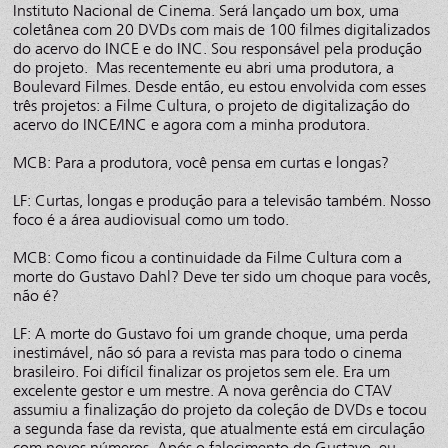
Instituto Nacional de Cinema. Será lançado um box, uma
coletânea com 20 DVDs com mais de 100 filmes digitalizados
do acervo do INCE e do INC. Sou responsável pela produção
do projeto. Mas recentemente eu abri uma produtora, a
Boulevard Filmes. Desde então, eu estou envolvida com esses
três projetos: a Filme Cultura, o projeto de digitalização do
acervo do INCE/INC e agora com a minha produtora.
MCB: Para a produtora, você pensa em curtas e longas?
LF: Curtas, longas e produção para a televisão também. Nosso
foco é a área audiovisual como um todo.
MCB: Como ficou a continuidade da Filme Cultura com a
morte do Gustavo Dahl? Deve ter sido um choque para vocês,
não é?
LF: A morte do Gustavo foi um grande choque, uma perda
inestimável, não só para a revista mas para todo o cinema
brasileiro. Foi difícil finalizar os projetos sem ele. Era um
excelente gestor e um mestre. A nova gerência do CTAV
assumiu a finalização do projeto da coleção de DVDs e tocou
a segunda fase da revista, que atualmente está em circulação
com novos números. Após o falecimento do Gustavo, eu