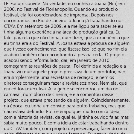
LF: Foi um convite. Na verdade, eu conheci a Joana (Nin) em
2006, no Festival de Florianópolis. Quando eu produzi o
festival, ela foi coordenadora de imprensa. Depois nos
encontramos no Rio de Janeiro, a Joana já trabalhando no
CTAV. Em setembro de 2009, ela me ligou para saber se eu
tinha alguma experiência na área de produção gráfica. Eu
falei para ela que não tinha, quer dizer, que a experiência que
eu tinha era a do Festival. A Joana estava a procura de alguém
que tivesse conhecimento, que fizesse isso, só que no fim ela
acabou também não encontrando a pessoa certa. O projeto
acabou sendo reformulado, daí, em janeiro de 2010,
começaram as reuniões de pauta. Foi definida a redação e a
Joana viu que aquele projeto precisava de um produtor, não
era simplesmente uma secretária de redação, e nem os
diretores conseguiriam fazer a revista sozinhos. Nem ela, que
era editora executiva. Aí a gente se encontrou um dia no
carnaval, num bloco de cinema, e ela comentou desse
projeto, que estava precisando de alguém. Coincidentemente,
na época, eu tinha um convite para outro trabalho, mas que
não estava definido. Eu me empolguei muito com a ideia,
com a história da revista, da qual eu já tinha ouvido falar, mas
sabia muito pouco. E com a ideia de estar trabalhando dentro
do CTAV também, com projeto de preservação, fazendo uma