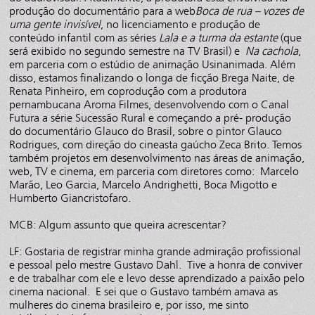
produção do documentário para a web
Boca de rua – vozes de
uma gente invisível
, no licenciamento e produção de
conteúdo infantil com as séries
Lala e a turma da estante
(que
será exibido no segundo semestre na TV Brasil) e
Na cachola
,
em parceria com o estúdio de animação Usinanimada. Além
disso, estamos finalizando o longa de ficção Brega Naite, de
Renata Pinheiro, em coprodução com a produtora
pernambucana Aroma Filmes, desenvolvendo com o Canal
Futura a série Sucessão Rural e começando a pré- produção
do documentário Glauco do Brasil, sobre o pintor Glauco
Rodrigues, com direção do cineasta gaúcho Zeca Brito. Temos
também projetos em desenvolvimento nas áreas de animação,
web, TV e cinema, em parceria com diretores como: Marcelo
Marão, Leo Garcia, Marcelo Andrighetti, Boca Migotto e
Humberto Giancristofaro.
MCB: Algum assunto que queira acrescentar?
LF: Gostaria de registrar minha grande admiração profissional
e pessoal pelo mestre Gustavo Dahl. Tive a honra de conviver
e de trabalhar com ele e levo desse aprendizado a paixão pelo
cinema nacional. E sei que o Gustavo também amava as
mulheres do cinema brasileiro e, por isso, me sinto