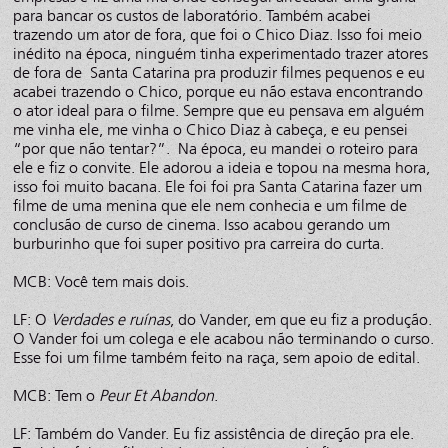
para bancar os custos de laboratório. Também acabei
trazendo um ator de fora, que foi o Chico Diaz. Isso foi meio
inédito na época, ninguém tinha experimentado trazer atores
de fora de Santa Catarina pra produzir filmes pequenos e eu
acabei trazendo o Chico, porque eu não estava encontrando
o ator ideal para o filme. Sempre que eu pensava em alguém
me vinha ele, me vinha o Chico Diaz à cabeça, e eu pensei
“por que não tentar?”. Na época, eu mandei o roteiro para
ele e fiz o convite. Ele adorou a ideia e topou na mesma hora,
isso foi muito bacana. Ele foi foi pra Santa Catarina fazer um
filme de uma menina que ele nem conhecia e um filme de
conclusão de curso de cinema. Isso acabou gerando um
burburinho que foi super positivo pra carreira do curta.
MCB: Você tem mais dois.
LF: O
Verdades e ruínas
, do Vander, em que eu fiz a produção.
O Vander foi um colega e ele acabou não terminando o curso.
Esse foi um filme também feito na raça, sem apoio de edital.
MCB: Tem o
Peur Et Abandon
.
LF: Também do Vander. Eu fiz assistência de direção pra ele.