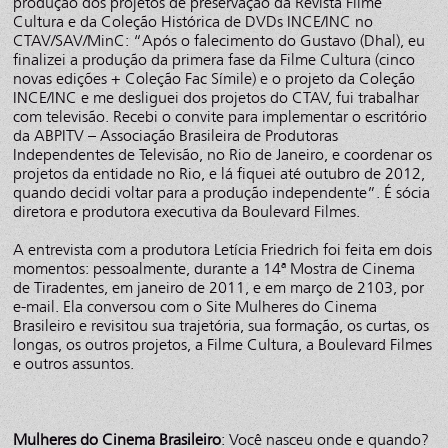
produção dos projetos de preservação da Revista Filme
Cultura e da Coleção Histórica de DVDs INCE/INC no
CTAV/SAV/MinC: “Após o falecimento do Gustavo (Dhal), eu
finalizei a produção da primera fase da Filme Cultura (cinco
novas edições + Coleção Fac Símile) e o projeto da Coleção
INCE/INC e me desliguei dos projetos do CTAV, fui trabalhar
com televisão. Recebi o convite para implementar o escritório
da ABPITV – Associação Brasileira de Produtoras
Independentes de Televisão, no Rio de Janeiro, e coordenar os
projetos da entidade no Rio, e lá fiquei até outubro de 2012,
quando decidi voltar para a produção independente”. É sócia
diretora e produtora executiva da Boulevard Filmes.
A entrevista com a produtora Letícia Friedrich foi feita em dois
momentos: pessoalmente, durante a 14ª Mostra de Cinema
de Tiradentes, em janeiro de 2011, e em março de 2103, por
e-mail. Ela conversou com o Site Mulheres do Cinema
Brasileiro e revisitou sua trajetória, sua formação, os curtas, os
longas, os outros projetos, a Filme Cultura, a Boulevard Filmes
e outros assuntos.
Mulheres do Cinema Brasileiro
: Você nasceu onde e quando?