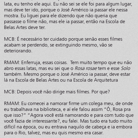
lata, eu tenho ele aqui. Eu não sei se ele foi para algum lugar,
mas deve ter ido, porque o José Américo ia passar ele nessa
mostra. Eu liguei para ele dizendo que não queria que
passasse o filme não, mas ele ia passar, então na Escola de
Belas Artes deve ter.
MCB: É necessário ter cuidado porque senão esses filmes
acabam se perdendo, se extinguindo mesmo, vão se
deteriorando.
RMAM: Enferruja, essas coisas. Tem muito tempo que eu não
abro essas latas, mas eu sei que o
Rosa rosae
tem e esse
Solo
também. Mesmo porque o José Américo ia passar, deve estar
lá na Escola de Belas Artes ou na Escola de Arquitetura
MCB: Depois você não dirige mais filmes. Por que?
RMAM: Eu comecei a namorar firme um colega meu, de onde
eu trabalhava na biblioteca, e aí ele falou assim “Ô, Rosa pra
que isso?” “Agora você está namorando e para com tudo que
você fazia de interessante?, eu falei. Mas tudo era tudo muito
difícil na época, ou eu entrava naquilo de cabeça e ia embora
para o Rio, talvez, mas eu quis mesmo era casar.