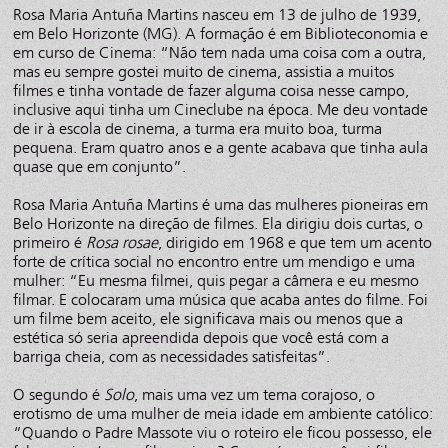
Rosa Maria Antuña Martins nasceu em 13 de julho de 1939,
em Belo Horizonte (MG). A formação é em Biblioteconomia e
em curso de Cinema: “Não tem nada uma coisa com a outra,
mas eu sempre gostei muito de cinema, assistia a muitos
filmes e tinha vontade de fazer alguma coisa nesse campo,
inclusive aqui tinha um Cineclube na época. Me deu vontade
de ir à escola de cinema, a turma era muito boa, turma
pequena. Eram quatro anos e a gente acabava que tinha aula
quase que em conjunto”.
Rosa Maria Antuña Martins é uma das mulheres pioneiras em
Belo Horizonte na direção de filmes. Ela dirigiu dois curtas, o
primeiro é
Rosa rosae
, dirigido em 1968 e que tem um acento
forte de crítica social no encontro entre um mendigo e uma
mulher: “Eu mesma filmei, quis pegar a câmera e eu mesmo
filmar. E colocaram uma música que acaba antes do filme. Foi
um filme bem aceito, ele significava mais ou menos que a
estética só seria apreendida depois que você está com a
barriga cheia, com as necessidades satisfeitas”.
O segundo é
Solo
, mais uma vez um tema corajoso, o
erotismo de uma mulher de meia idade em ambiente católico:
“Quando o Padre Massote viu o roteiro ele ficou possesso, ele