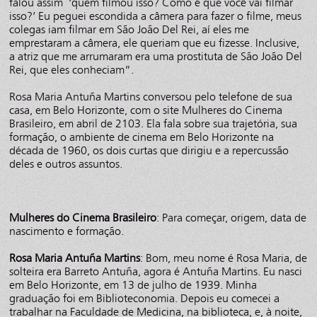
falou assim ‘quem filmou isso? Como é que você vai filmar
isso?’ Eu peguei escondida a câmera para fazer o filme, meus
colegas iam filmar em São João Del Rei, aí eles me
emprestaram a câmera, ele queriam que eu fizesse. Inclusive,
a atriz que me arrumaram era uma prostituta de São João Del
Rei, que eles conheciam”.
Rosa Maria Antuña Martins conversou pelo telefone de sua
casa, em Belo Horizonte, com o site Mulheres do Cinema
Brasileiro, em abril de 2103. Ela fala sobre sua trajetória, sua
formação, o ambiente de cinema em Belo Horizonte na
década de 1960, os dois curtas que dirigiu e a repercussão
deles e outros assuntos.
Mulheres do Cinema Brasileiro
: Para começar, origem, data de
nascimento e formação.
Rosa Maria Antuña Martins
: Bom, meu nome é Rosa Maria, de
solteira era Barreto Antuña, agora é Antuña Martins. Eu nasci
em Belo Horizonte, em 13 de julho de 1939. Minha
graduação foi em Biblioteconomia. Depois eu comecei a
trabalhar na Faculdade de Medicina, na biblioteca, e, à noite,