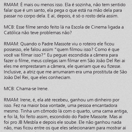
RMAM: É mais ou menos isso. Ela é sozinha, não tem sentido
falar que é um santo, ela pega o que está na mão dela para
passar no corpo dela. E aí, depois, é só o rosto dela assim.
MCB: Esse filme sendo feito lá na Escola de Cinema ligada a
Católica não teve problemas não?
RMAM: Quando o Padre Massote viu o roteiro ele ficou
possesso, ele falou assim “quem filmou isso? Como é que
você vai filmar isso?” Eu peguei escondida a câmera para
fazer o filme, meus colegas iam filmar em São João Del Rei ai
eles me emprestaram a câmera, ele queriam que eu fizesse.
Inclusive, a atriz que me arrumaram era uma prostituta de São
João Del Rei, que eles conheciam.
MCB: Chama-se Irene.
RMAM: Irene, é, ela até recebeu, ganhou um dinheiro por
isso. Fez na maior boa vontade, uma pessoa encantadora
mesmo. Tinha um cômodo lá com o quarto, uma cama antiga,
e foi lá, foi feito assim, escondido do Padre Massote. Mas ai
foi pro JB Mesbla e depois ele soube. Ele não ganhou nada
não, mas ficou entre os que eles selecionaram para mostrar ai