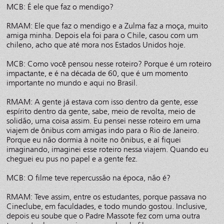
MCB: É ele que faz o mendigo?
RMAM: Ele que faz o mendigo e a Zulma faz a moça, muito
amiga minha. Depois ela foi para o Chile, casou com um
chileno, acho que até mora nos Estados Unidos hoje.
MCB: Como você pensou nesse roteiro? Porque é um roteiro
impactante, e é na década de 60, que é um momento
importante no mundo e aqui no Brasil.
RMAM: A gente já estava com isso dentro da gente, esse
espírito dentro da gente, sabe, meio de revolta, meio de
solidão, uma coisa assim. Eu pensei nesse roteiro em uma
viajem de ônibus com amigas indo para o Rio de Janeiro.
Porque eu não dormia à noite no ônibus, e aí fiquei
imaginando, imaginei esse roteiro nessa viajem. Quando eu
cheguei eu pus no papel e a gente fez.
MCB: O filme teve repercussão na época, não é?
RMAM: Teve assim, entre os estudantes, porque passava no
Cineclube, em faculdades, e todo mundo gostou. Inclusive,
depois eu soube que o Padre Massote fez com uma outra