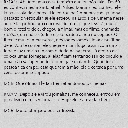
RMAM: Ah, tem uma coisa também que eu não falei. Em 69
eu conheci meu marido atual, Nilseu Martins, eu conheci ele
lá na escola de cinema. Ele entrou na Comunicação, já tinha
passado o vestibular, ai ele estreou na Escola de Cinema nesse
ano. Ele ganhou um concurso de roteiro que teve lá, muito
bom o roteiro dele, chegou a filmar, mas do filme, chamado
Círculo
, eu não sei (o filme seu perdeu ainda no copião). O
filme é muito interessante, nós todos fomos filmar esse filme
dele. Vou te contar: ele chega em um lugar assim com uma
terra e faz um circulo com o dedo nessa terra. Lá dentro ele
coloca umas formigas, ai elas ficam tentando sair do circulo e
uma mão vai apertando a formiga e matando. Quando a
pessoa fica em pé, essa que tem a mão, ela é cercada por uma
cerca de arame farpado.
MCB: Que ótimo. Ele também abandonou o cinema?
RMAM: Depois ele virou jornalista, me conheceu, entrou em
jornalismo e foi ser jornalista. Hoje ele escreve também.
MCB: Muito obrigado pela entrevista.