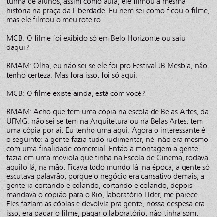
turma de alunos, assim como aula, ele filmou a mesma
história na praça da Liberdade. Eu nem sei como ficou o filme,
mas ele filmou o meu roteiro.
MCB: O filme foi exibido só em Belo Horizonte ou saiu
daqui?
RMAM: Olha, eu não sei se ele foi pro Festival JB Mesbla, não
tenho certeza. Mas fora isso, foi só aqui.
MCB: O filme existe ainda, está com você?
RMAM: Acho que tem uma cópia na escola de Belas Artes, da
UFMG, não sei se tem na Arquitetura ou na Belas Artes, tem
uma cópia por ai. Eu tenho uma aqui. Agora o interessante é
o seguinte: a gente fazia tudo rudimentar, né, não era mesmo
com uma finalidade comercial. Então a montagem a gente
fazia em uma moviola que tinha na Escola de Cinema, rodava
aquilo lá, na mão. Ficava todo mundo lá, na época, a gente só
escutava palavrão, porque o negócio era cansativo demais, a
gente ia cortando e colando, cortando e colando, depois
mandava o copião para o Rio, laboratório Líder, me parece.
Eles faziam as cópias e devolvia pra gente, nossa despesa era
isso, era pagar o filme, pagar o laboratório, não tinha som.