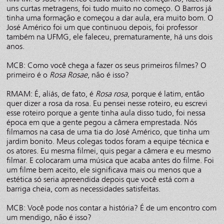
uns curtas metragens, foi tudo muito no começo. O Barros já
tinha uma formação e começou a dar aula, era muito bom. O
José Américo foi um que continuou depois, foi professor
também na UFMG, ele faleceu, prematuramente, há uns dois
anos.
MCB: Como você chega a fazer os seus primeiros filmes? O
primeiro é o
Rosa Rosae
, não é isso?
RMAM: É, aliás, de fato, é
Rosa rosa
, porque é latim, então
quer dizer a rosa da rosa. Eu pensei nesse roteiro, eu escrevi
esse roteiro porque a gente tinha aula disso tudo, foi nessa
época em que a gente pegou a câmera emprestada. Nós
filmamos na casa de uma tia do José Américo, que tinha um
jardim bonito. Meus colegas todos foram a equipe técnica e
os atores. Eu mesma filmei, quis pegar a câmera e eu mesmo
filmar. E colocaram uma música que acaba antes do filme. Foi
um filme bem aceito, ele significava mais ou menos que a
estética só seria apreendida depois que você está com a
barriga cheia, com as necessidades satisfeitas.
MCB: Você pode nos contar a história? É de um encontro com
um mendigo, não é isso?