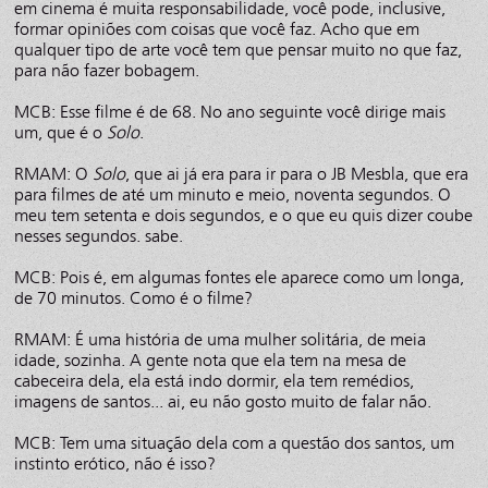
em cinema é muita responsabilidade, você pode, inclusive,
formar opiniões com coisas que você faz. Acho que em
qualquer tipo de arte você tem que pensar muito no que faz,
para não fazer bobagem.
MCB: Esse filme é de 68. No ano seguinte você dirige mais
um, que é o
Solo
.
RMAM: O
Solo
, que ai já era para ir para o JB Mesbla, que era
para filmes de até um minuto e meio, noventa segundos. O
meu tem setenta e dois segundos, e o que eu quis dizer coube
nesses segundos. sabe.
MCB: Pois é, em algumas fontes ele aparece como um longa,
de 70 minutos. Como é o filme?
RMAM: É uma história de uma mulher solitária, de meia
idade, sozinha. A gente nota que ela tem na mesa de
cabeceira dela, ela está indo dormir, ela tem remédios,
imagens de santos... ai, eu não gosto muito de falar não.
MCB: Tem uma situação dela com a questão dos santos, um
instinto erótico, não é isso?