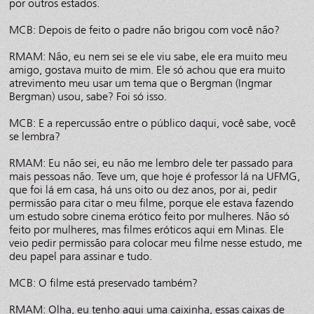
por outros estados.
MCB: Depois de feito o padre não brigou com você não?
RMAM: Não, eu nem sei se ele viu sabe, ele era muito meu
amigo, gostava muito de mim. Ele só achou que era muito
atrevimento meu usar um tema que o Bergman (Ingmar
Bergman) usou, sabe? Foi só isso.
MCB: E a repercussão entre o público daqui, você sabe, você
se lembra?
RMAM: Eu não sei, eu não me lembro dele ter passado para
mais pessoas não. Teve um, que hoje é professor lá na UFMG,
que foi lá em casa, há uns oito ou dez anos, por ai, pedir
permissão para citar o meu filme, porque ele estava fazendo
um estudo sobre cinema erótico feito por mulheres. Não só
feito por mulheres, mas filmes eróticos aqui em Minas. Ele
veio pedir permissão para colocar meu filme nesse estudo, me
deu papel para assinar e tudo.
MCB: O filme está preservado também?
RMAM: Olha, eu tenho aqui uma caixinha, essas caixas de