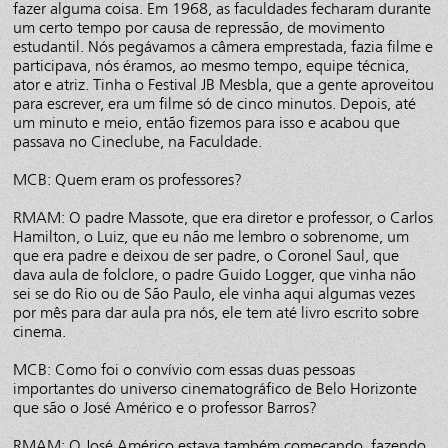
fazer alguma coisa. Em 1968, as faculdades fecharam durante
um certo tempo por causa de repressão, de movimento
estudantil. Nós pegávamos a câmera emprestada, fazia filme e
participava, nós éramos, ao mesmo tempo, equipe técnica,
ator e atriz. Tinha o Festival JB Mesbla, que a gente aproveitou
para escrever, era um filme só de cinco minutos. Depois, até
um minuto e meio, então fizemos para isso e acabou que
passava no Cineclube, na Faculdade.
MCB: Quem eram os professores?
RMAM: O padre Massote, que era diretor e professor, o Carlos
Hamilton, o Luiz, que eu não me lembro o sobrenome, um
que era padre e deixou de ser padre, o Coronel Saul, que
dava aula de folclore, o padre Guido Logger, que vinha não
sei se do Rio ou de São Paulo, ele vinha aqui algumas vezes
por mês para dar aula pra nós, ele tem até livro escrito sobre
cinema.
MCB: Como foi o convívio com essas duas pessoas
importantes do universo cinematográfico de Belo Horizonte
que são o José Américo e o professor Barros?
RMAM: O José Américo estava também começando, fazendo