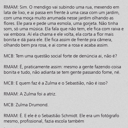
RMAM: Sim. O mendigo vai subindo uma rua, mexendo em
lata de lixo, e ai passa em frente à uma casa com um jardim,
com uma moça muito arrumada nesse jardim olhando as
flores. Ele para e pede uma esmola, uma gorjeta. Não tinha
som, só uma música. Ela fala que não tem, ele fica com raiva e
vai embora. Aí ela chama e ele volta, ela corta a flor mais
bonita e dá para ele. Ele fica assim de frente pra câmera,
olhando bem pra rosa, e ai come a rosa e acaba assim.
MCB: Tem uma questão social forte de denúncia ai, não é?
RMAM: É, praticamente assim: mesmo a gente fazendo coisa
bonita e tudo, não adianta se tem gente passando fome, né.
MCB: E quem faz é a Zulma e o Sebastião, não é isso?
RMAM: A Zulma foi a atriz.
MCB: Zulma Drumond.
RMAM: É. E ele é o Sebastião Schmidt. Ele era um fotógrafo
mesmo, profissional, fazia escola também
.