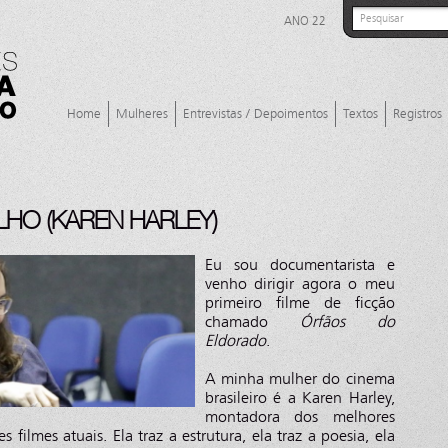
ANO 22
Home
Mulheres
Entrevistas / Depoimentos
Textos
Registros
HO (KAREN HARLEY)
Eu sou documentarista e
venho dirigir agora o meu
primeiro filme de ficção
chamado
Órfãos do
Eldorado
.
A minha mulher do cinema
brasileiro é a Karen Harley,
montadora dos melhores
 filmes atuais. Ela traz a estrutura, ela traz a poesia, ela