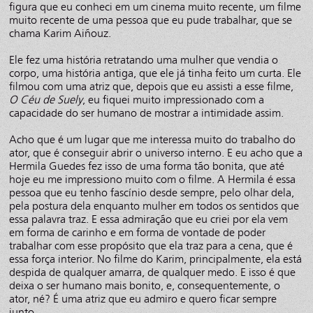
figura que eu conheci em um cinema muito recente, um filme
muito recente de uma pessoa que eu pude trabalhar, que se
chama Karim Aiñouz.
Ele fez uma história retratando uma mulher que vendia o
corpo, uma história antiga, que ele já tinha feito um curta. Ele
filmou com uma atriz que, depois que eu assisti a esse filme,
O Céu de Suely
, eu fiquei muito impressionado com a
capacidade do ser humano de mostrar a intimidade assim.
Acho que é um lugar que me interessa muito do trabalho do
ator, que é conseguir abrir o universo interno. E eu acho que a
Hermila Guedes fez isso de uma forma tão bonita, que até
hoje eu me impressiono muito com o filme. A Hermila é essa
pessoa que eu tenho fascínio desde sempre, pelo olhar dela,
pela postura dela enquanto mulher em todos os sentidos que
essa palavra traz. E essa admiração que eu criei por ela vem
em forma de carinho e em forma de vontade de poder
trabalhar com esse propósito que ela traz para a cena, que é
essa força interior. No filme do Karim, principalmente, ela está
despida de qualquer amarra, de qualquer medo. E isso é que
deixa o ser humano mais bonito, e, consequentemente, o
ator, né? É uma atriz que eu admiro e quero ficar sempre
junto.