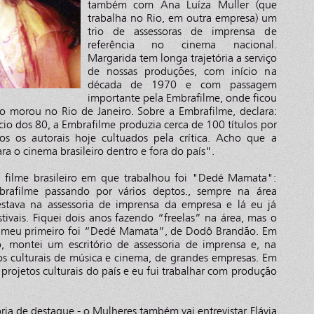
também com Ana Luíza Muller (que
trabalha no Rio, em outra empresa) um
trio de assessoras de imprensa de
referência no cinema nacional.
Margarida tem longa trajetória a serviço
de nossas produções, com início na
década de 1970 e com passagem
importante pela Embrafilme, onde ficou
 morou no Rio de Janeiro. Sobre a Embrafilme, declara:
cio dos 80, a Embrafilme produzia cerca de 100 títulos por
os os autorais hoje cultuados pela crítica. Acho que a
ra o cinema brasileiro dentro e fora do país".
 filme brasileiro em que trabalhou foi "Dedé Mamata":
brafilme passando por vários deptos., sempre na área
estava na assessoria de imprensa da empresa e lá eu já
stivais. Fiquei dois anos fazendo “freelas” na área, mas o
 meu primeiro foi “Dedé Mamata”, de Dodô Brandão. Em
, montei um escritório de assessoria de imprensa e, na
os culturais de música e cinema, de grandes empresas. Em
projetos culturais do país e eu fui trabalhar com produção
ria de destaque - o Mulheres também vai entrevistar Flávia