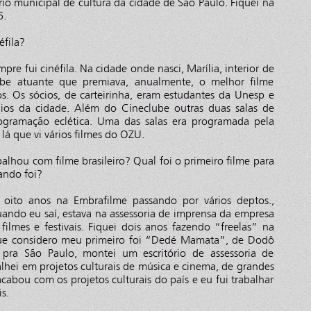
rio municipal de cultura da cidade de São Paulo. Fiquei na
6.
éfila?
pre fui cinéfila. Na cidade onde nasci, Marília, interior de
ube atuante que premiava, anualmente, o melhor filme
ios. Os sócios, de carteirinha, eram estudantes da Unesp e
égios da cidade. Além do Cineclube outras duas salas de
gramação eclética. Uma das salas era programada pela
lá que vi vários filmes do OZU.
alhou com filme brasileiro? Qual foi o primeiro filme para
ando foi?
i oito anos na Embrafilme passando por vários deptos.,
uando eu saí, estava na assessoria de imprensa da empresa
filmes e festivais. Fiquei dois anos fazendo “freelas” na
ue considero meu primeiro foi “Dedé Mamata”, de Dodô
pra São Paulo, montei um escritório de assessoria de
alhei em projetos culturais de música e cinema, de grandes
cabou com os projetos culturais do país e eu fui trabalhar
s.