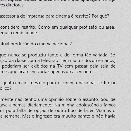
s diretores.
ssessoria de imprensa para cinema é restrito? Por quê?
 considero restrito. Como em qualquer profissão ou área,
guir credibilidade.
atual produção do cinema nacional?
que nunca se produziu tanto e de forma tão variada. Só
ação da classe com a televisão. Tem muitos documentários,
e poderiam ser exibidos na TV sem passar pela sala de
 filmes que ficam em cartaz apenas uma semana.
 qual o maior desafio para o cinema nacional se firmar
blico?
eramente não tenho uma opinião sobre o assunto. Sou de
ava cinemas diariamente. Na minha adolescência íamos
or pura falta de opção de outro tipo de lazer. Víamos o
na semana. Mas o ingresso era muuito barato e não havia