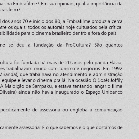
har na Embrafilme? Em sua opinião, qual a importância da
rasileiro?
l dos anos 70 e início dos 80, a Embrafilme produzia cerca
tre os quais, todos os autorais hoje cultuados pela crítica.
bilidade para o cinema brasileiro dentro e fora do país.
mo se deu a fundação da ProCultura? São quantos
ultura foi fundada há mais de 20 anos pelo pai da Flávia,
eles trabalhavam muito com turismo e negócios. Em 1992
(Miranda), que trabalhava no atendimento e administração
 equipe e levar o cinema pra lá. Na ocasião O (José) Joffily
 A Maldição de Sampaku, e estava tentando lançar o filme
liveira) ainda não havia inaugurado o Espaço Unibanco
specificamente de assessoria ou engloba a comunicação
ficamente assessoria. É o que sabemos e o que gostamos de