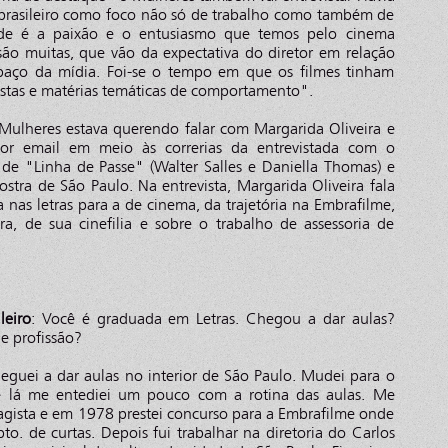
brasileiro como foco não só de trabalho como também de
dade é a paixão e o entusiasmo que temos pelo cinema
s são muitas, que vão da expectativa do diretor em relação
paço da mídia. Foi-se o tempo em que os filmes tinham
vistas e matérias temáticas de comportamento".
ulheres estava querendo falar com Margarida Oliveira e
a por email em meio às correrias da entrevistada com o
e "Linha de Passe" (Walter Salles e Daniella Thomas) e
tra de São Paulo. Na entrevista, Margarida Oliveira fala
ra nas letras para a de cinema, da trajetória na Embrafilme,
ra, de sua cinefilia e sobre o trabalho de assessoria de
leiro
: Você é graduada em Letras. Chegou a dar aulas?
e profissão?
heguei a dar aulas no interior de São Paulo. Mudei para o
e lá me entediei um pouco com a rotina das aulas. Me
agista e em 1978 prestei concurso para a Embrafilme onde
to. de curtas. Depois fui trabalhar na diretoria do Carlos