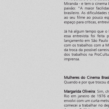
Miranda - e tem o cinema 
paixão: "A maior facili
brasileiro. As dificuldade
ao seu filme ao pouco es
espaço para críticas, entre
Já há algum tempo que o M
essa entrevista foi feit
lançamento em São Paulo d
com os trabalhos com a Mos
da troca da possível carrei
dos trabalhos na ProCultu
imprensa.
Mulheres do Cinema Brasi
Quando e por que trocou d
Margarida Oliveira
: Sim, c
Rio em janeiro de 1976 
envolvi com um curta-metr
comecei a trabalhar no dep