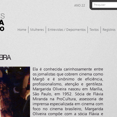
ANO 22
Home
Mulheres
Entrevistas / Depoimentos
Textos
Registros
EIRA
Ela é conhecida carinhosamente entre
os jornalistas que cobrem cinema como
Margô e é sinônimo de eficiência,
profissionalismo, atenção e gentileza.
Margarida Oliveira nasceu em Marília,
São Paulo, em 1952. Sócia de Flávia
Miranda na ProCultura, assessoria de
imprensa especializada em cinema com
foco no cinema brasileiro, Margarida
Oliveira compõe com a sócia Flávia e