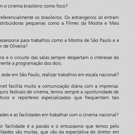
m o cinema brasileiro como foco?
referencialmente os brasileiros. Os estrangeiros só entram
tribuidoras pequenas como a Filmes da Mostra e Mais
ssessoria para trabalhos como a Mostra de São Paulo e a
 de Oliveira?
ra e o circuito das salas sempre despertam o interesse da
mente a programação dos dois.
sede em São Paulo, realizar trabalhos em escala nacional?
rnet facilita muito a comunicação diária com a imprensa.
ns festivais de cinema, temos sempre a oportunidade de
íticos e repórteres especializados que freqüentam tais
dades e as facilidades em trabalhar com o cinema nacional?
or facilidade é a paixão e o entusiasmo que temos pelo
culdades são muitas, que vão da expectativa do diretor em