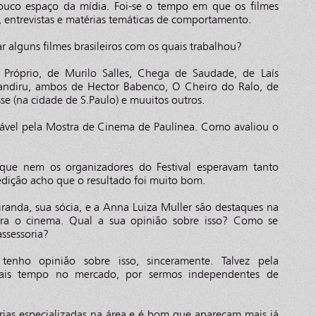
pouco espaço da mídia. Foi-se o tempo em que os filmes
, entrevistas e matérias temáticas de comportamento.
r alguns filmes brasileiros com os quais trabalhou?
 Próprio, de Murilo Salles, Chega de Saudade, de Laís
andiru, ambos de Hector Babenco, O Cheiro do Ralo, de
sse (na cidade de S.Paulo) e muuitos outros.
sável pela Mostra de Cinema de Paulínea. Como avaliou o
 que nem os organizadores do Festival esperavam tanto
 edição acho que o resultado foi muito bom.
iranda, sua sócia, e a Anna Luiza Muller são destaques na
ara o cinema. Qual a sua opinião sobre isso? Como se
assessoria?
 tenho opinião sobre isso, sinceramente. Talvez pela
ais tempo no mercado, por sermos independentes de
orias especializadas na área e é bom que apareçam mais já