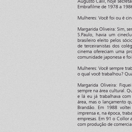
Augusto Calil, hoje secretá
Embrafilme de 1978 a 198
Mulheres: Você foi ou é cin
Margarida Oliveira: Sim, sem
S.Paulo, havia um cinecl
brasileiro eleito pelos sóc
de terceiranistas dos col
cinema ofereciam uma pro
comunidade japonesa e foi 
Mulheres: Você sempre trab
o qual você trabalhou? Qu
Margarida Oliveira: Fique
sempre na área cultural. Q
e lá eu já trabalhava com 
área, mas o lançamento q
Brandão. Em 1988 voltei 
imprensa e, na época, trab
empresas. Em 91 o Collor a
com produção de comerciai