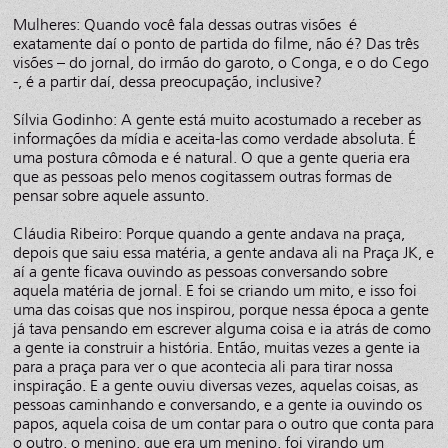
Mulheres: Quando você fala dessas outras visões é
exatamente daí o ponto de partida do filme, não é? Das três
visões – do jornal, do irmão do garoto, o Conga, e o do Cego
-, é a partir daí, dessa preocupação, inclusive?
Sílvia Godinho: A gente está muito acostumado a receber as
informações da mídia e aceita-las como verdade absoluta. É
uma postura cômoda e é natural. O que a gente queria era
que as pessoas pelo menos cogitassem outras formas de
pensar sobre aquele assunto.
Cláudia Ribeiro: Porque quando a gente andava na praça,
depois que saiu essa matéria, a gente andava ali na Praça JK, e
aí a gente ficava ouvindo as pessoas conversando sobre
aquela matéria de jornal. E foi se criando um mito, e isso foi
uma das coisas que nos inspirou, porque nessa época a gente
já tava pensando em escrever alguma coisa e ia atrás de como
a gente ia construir a história. Então, muitas vezes a gente ia
para a praça para ver o que acontecia ali para tirar nossa
inspiração. E a gente ouviu diversas vezes, aquelas coisas, as
pessoas caminhando e conversando, e a gente ia ouvindo os
papos, aquela coisa de um contar para o outro que conta para
o outro, o menino, que era um menino, foi virando um