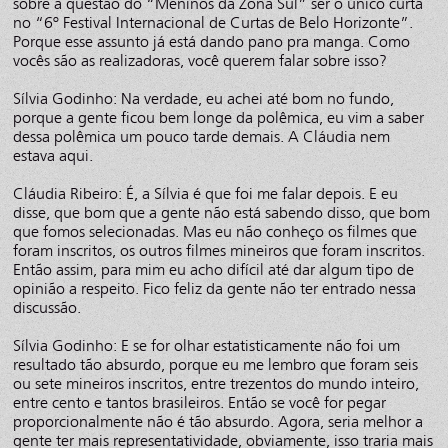
sobre a questão do “Meninos da Zona Sul” ser o único curta
no “6º Festival Internacional de Curtas de Belo Horizonte”.
Porque esse assunto já está dando pano pra manga. Como
vocês são as realizadoras, você querem falar sobre isso?
Sílvia Godinho: Na verdade, eu achei até bom no fundo,
porque a gente ficou bem longe da polêmica, eu vim a saber
dessa polêmica um pouco tarde demais. A Cláudia nem
estava aqui.
Cláudia Ribeiro: É, a Sílvia é que foi me falar depois. E eu
disse, que bom que a gente não está sabendo disso, que bom
que fomos selecionadas. Mas eu não conheço os filmes que
foram inscritos, os outros filmes mineiros que foram inscritos.
Então assim, para mim eu acho difícil até dar algum tipo de
opinião a respeito. Fico feliz da gente não ter entrado nessa
discussão.
Sílvia Godinho: E se for olhar estatisticamente não foi um
resultado tão absurdo, porque eu me lembro que foram seis
ou sete mineiros inscritos, entre trezentos do mundo inteiro,
entre cento e tantos brasileiros. Então se você for pegar
proporcionalmente não é tão absurdo. Agora, seria melhor a
gente ter mais representatividade, obviamente, isso traria mais