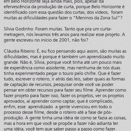
em Belo Horizonte seja ainda mais, pois, apesar da
efervescência da produção de curta, porque Belo Horizonte é
identificado com essa questão dos curtas, dos vídeos, foram
muitas as dificuldades para fazer o “Meninos da Zona Sul”?
Sílvia Godinho: Foram muitas. Tanto que pra um curta-
metragem, nós levamos três anos para realizar esse projeto. A
gente escreveu no início de 2001, não foi?
Cláudia Ribeiro: É, eu fico pensando aqui assim, são muitas as
dificuldades, mas é porque é também um aprendizado muito
grande. Não é, Sílvia, porque você tinha até um pouco mais
de experiência como assistente, mas nenhuma de nós duas
tinha experimentado pegar o touro pelo chifre. Que é fazer
tudo, escrever o roteiro, ir atrás das leis, saber quais as formas
de captação de recursos, pesquisar onde você vai poder
pensar em obter recursos para fazer seu filme. Aprender como
fazer projeto para fazer isso, fazer os projetos, ver os projetos
aprovados, aí aprender como captar, que é complicado,
enfim, esse aprendizado a gente vivenciou em todo o
processo desse filme, desde o roteiro até a fase de pós-
produção. A gente tinha uma idéia de como se fazia as coisas,
mas a hora em que você se propõe a fazer não adianta ter
uma idéia, você tem que saber passo a passo como fazer.