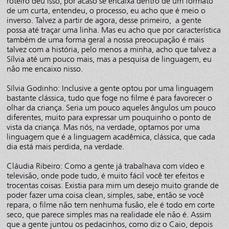
roteiro deu isso, por acaso se encaixa dentro de um formato
de um curta, entendeu, o processo, eu acho que é meio o
inverso. Talvez a partir de agora, desse primeiro, a gente
possa até traçar uma linha. Mas eu acho que por característica
também de uma forma geral a nossa preocupação é mais
talvez com a história, pelo menos a minha, acho que talvez a
Sílvia até um pouco mais, mas a pesquisa de linguagem, eu
não me encaixo nisso.
Sílvia Godinho: Inclusive a gente optou por uma linguagem
bastante clássica, tudo que foge no filme é para favorecer o
olhar da criança. Seria um pouco aqueles ângulos um pouco
diferentes, muito para expressar um pouquinho o ponto de
vista da criança. Mas nós, na verdade, optamos por uma
linguagem que é a linguagem acadêmica, clássica, que cada
dia está mais perdida, na verdade.
Cláudia Ribeiro: Como a gente já trabalhava com vídeo e
televisão, onde pode tudo, é muito fácil você ter efeitos e
trocentas coisas. Existia para mim um desejo muito grande de
poder fazer uma coisa clean, simples, sabe, então se você
repara, o filme não tem nenhuma fusão, ele é todo em corte
seco, que parece simples mas na realidade ele não é. Assim
que a gente juntou os pedacinhos, como diz o Caio, depois