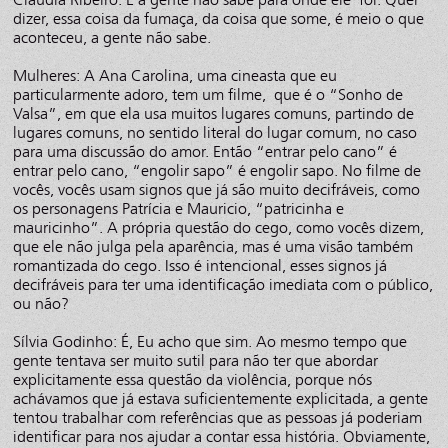
dizer, essa coisa da fumaça, da coisa que some, é meio o que
aconteceu, a gente não sabe.
Mulheres: A Ana Carolina, uma cineasta que eu
particularmente adoro, tem um filme, que é o “Sonho de
Valsa”, em que ela usa muitos lugares comuns, partindo de
lugares comuns, no sentido literal do lugar comum, no caso
para uma discussão do amor. Então “entrar pelo cano” é
entrar pelo cano, “engolir sapo” é engolir sapo. No filme de
vocês, vocês usam signos que já são muito decifráveis, como
os personagens Patrícia e Mauricio, “patricinha e
mauricinho”. A própria questão do cego, como vocês dizem,
que ele não julga pela aparência, mas é uma visão também
romantizada do cego. Isso é intencional, esses signos já
decifráveis para ter uma identificação imediata com o público,
ou não?
Sílvia Godinho: É, Eu acho que sim. Ao mesmo tempo que
gente tentava ser muito sutil para não ter que abordar
explicitamente essa questão da violência, porque nós
achávamos que já estava suficientemente explicitada, a gente
tentou trabalhar com referências que as pessoas já poderiam
identificar para nos ajudar a contar essa história. Obviamente,