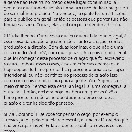
a gente não teve muito medo desse lugar comum não, a
gente foi questionada se não tinha um risco de ficar piegas ou
de ser mal-interpretada. Na verdade, a gente fez uma história
para o público em geral, então as pessoas que porventura não
tenha essas referências, elas acabam por entender a história.
Cláudia Ribeiro: Outra coisa que eu queria falar que é legal, é
essa coisa da criação a quatro mãos. Tanto a criação, como a
produção e a direção. Com duas leoninas, o que não é uma
coisa muito fácil, né?, com duas jubas. Uma coisa muito legal
que foi começar desse processo de criação que foi escrever o
roteiro. Embora essas coisas, essas referências apareçam, e
hoje depois do filme pronto, fica parecendo uma coisa super
intencional, eu não identifico no processo de criação isso
como uma coisa muito clara para a gente não. A gente ia
meio criando, “então essa cena, ah legal, aí uma começava, a
outra ia”. Então, embora hoje, na hora em que você vê o
filme pronto, eu não acho que durante o processo dessa
criação ele tenha sido tão pensado.
Sílvia Godinho: É, se você for pensar o cego, por exemplo,
Tirésias já foi, pelo que ele representa, é uma metáfora do que
não enxerga mas vê. Então a gente se utilizou dessas coisas
como...