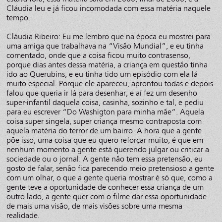
Cláudia leu e já ficou incomodada com essa matéria naquele
tempo.
Cláudia Ribeiro: Eu me lembro que na época eu mostrei para
uma amiga que trabalhava na “Visão Mundial”, e eu tinha
comentado, onde que a coisa ficou muito contrasenso,
porque dias antes dessa matéria, a criança em questão tinha
ido ao Querubins, e eu tinha tido um episódio com ela lá
muito especial. Porque ele apareceu, aprontou todas e depois
falou que queria ir lá para desenhar; e aí fez um desenho
super-infantil daquela coisa, casinha, sozinho e tal, e pediu
para eu escrever “Do Washigton para minha mãe”. Aquela
coisa super singela, super criança mesmo contraposta com
aquela matéria do terror de um bairro. A hora que a gente
põe isso, uma coisa que eu quero reforçar muito, é que em
nenhum momento a gente está querendo julgar ou criticar a
sociedade ou o jornal. A gente não tem essa pretensão, eu
gosto de falar, senão fica parecendo meio pretensioso a gente
com um olhar, o que a gente queria mostrar é só que, como a
gente teve a oportunidade de conhecer essa criança de um
outro lado, a gente quer com o filme dar essa oportunidade
de mais uma visão, de mais visões sobre uma mesma
realidade.