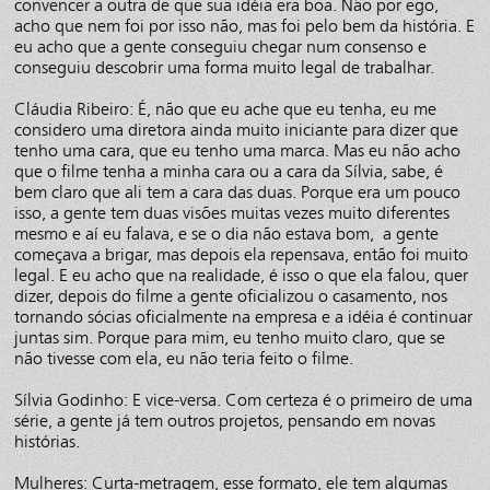
convencer a outra de que sua idéia era boa. Não por ego,
acho que nem foi por isso não, mas foi pelo bem da história. E
eu acho que a gente conseguiu chegar num consenso e
conseguiu descobrir uma forma muito legal de trabalhar.
Cláudia Ribeiro: É, não que eu ache que eu tenha, eu me
considero uma diretora ainda muito iniciante para dizer que
tenho uma cara, que eu tenho uma marca. Mas eu não acho
que o filme tenha a minha cara ou a cara da Sílvia, sabe, é
bem claro que ali tem a cara das duas. Porque era um pouco
isso, a gente tem duas visões muitas vezes muito diferentes
mesmo e aí eu falava, e se o dia não estava bom, a gente
começava a brigar, mas depois ela repensava, então foi muito
legal. E eu acho que na realidade, é isso o que ela falou, quer
dizer, depois do filme a gente oficializou o casamento, nos
tornando sócias oficialmente na empresa e a idéia é continuar
juntas sim. Porque para mim, eu tenho muito claro, que se
não tivesse com ela, eu não teria feito o filme.
Sílvia Godinho: E vice-versa. Com certeza é o primeiro de uma
série, a gente já tem outros projetos, pensando em novas
histórias.
Mulheres: Curta-metragem, esse formato, ele tem algumas