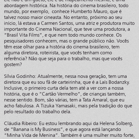
abordagem histórica. Na história do cinema brasileiro, todo
mundo, por exemplo, conhece Humberto Mauro, que é
talvez nosso maior cineasta. No entanto, próximo ao seu
início, lá estava a Carmen Santos, uma atriz e produtora muito
importante do Cinema Nacional, que teve uma produtora, a
“Brasil Vita Films”, e que nem todo mundo conhece. Os
pesquisadores conhecem, mas o grande público não. Vocês
têm esse olhar para a história do cinema brasileiro, tem
alguma diretora, roteirista, que vocês tenham como
referência? Não que seja para o trabalho, mas que vocês
gostem?
Sílvia Godinho: Atualmente, nessa nova geração, tem uma
diretora que eu sou fã de carteirinha, que é a Laís Bodanzky.
Inclusive, o primeiro curta dela tem até a ver com a nossa
história, que é o “Cartão Vermelho”, de crianças também,
nesse sentido. Bom, são várias, tem a Tata Amaral, que eu
acho fabulosa. A Tizuka Yamasaki, mais pela tradição do que
pelo resultado do trabalho dela.
Cláudia Ribeiro: Eu estou lembrando aqui da Helena Solberg,
de “Banana is My Business”, e que agora está lançando
“Minha Vida de Menina”. Também é uma mulher muito forte,