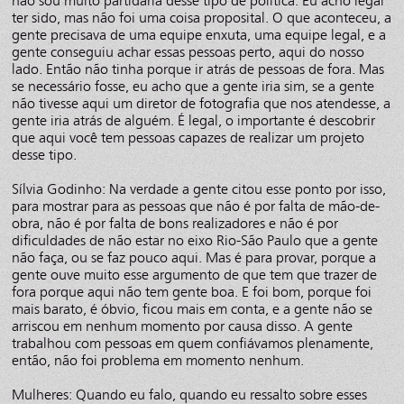
não sou muito partidária desse tipo de política. Eu acho legal
ter sido, mas não foi uma coisa proposital. O que aconteceu, a
gente precisava de uma equipe enxuta, uma equipe legal, e a
gente conseguiu achar essas pessoas perto, aqui do nosso
lado. Então não tinha porque ir atrás de pessoas de fora. Mas
se necessário fosse, eu acho que a gente iria sim, se a gente
não tivesse aqui um diretor de fotografia que nos atendesse, a
gente iria atrás de alguém. É legal, o importante é descobrir
que aqui você tem pessoas capazes de realizar um projeto
desse tipo.
Sílvia Godinho: Na verdade a gente citou esse ponto por isso,
para mostrar para as pessoas que não é por falta de mão-de-
obra, não é por falta de bons realizadores e não é por
dificuldades de não estar no eixo Rio-São Paulo que a gente
não faça, ou se faz pouco aqui. Mas é para provar, porque a
gente ouve muito esse argumento de que tem que trazer de
fora porque aqui não tem gente boa. E foi bom, porque foi
mais barato, é óbvio, ficou mais em conta, e a gente não se
arriscou em nenhum momento por causa disso. A gente
trabalhou com pessoas em quem confiávamos plenamente,
então, não foi problema em momento nenhum.
Mulheres: Quando eu falo, quando eu ressalto sobre esses