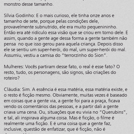
monstro desse tamanho.
Sílvia Godinho: E o mais curioso, ele tinha onze anos e
tamanho de sete, porque pelas condições dele,
provavelmente subnutrido, ele era muito pequenininho.
Então era até ridículo essa visão que se criou em torno dele. E
assim, quando a gente age dessa forma a gente também não
pensa no que isso gerou para aquela criança. Depois disso
ele se sentiu um super-herói, do mal, um super-herói do mal.
Assumiu, vestiu a camisa do “terrorzinho do Sion”.
Mulheres: Vocês partiram desse fato, o real é esse fato? O
resto, tudo, os personagens, são signos, são criações do
roteiro?
Cláudia: Sim. A essência é essa matéria, essa matéria existe, e
o resto é ficção mesmo. Obviamente, muitas vezes é baseado
em coisas que a gente via, a gente foi para a praça, ficava
vendo os comentários das pessoas, e a partir dali a gente
criava uma cena. Ou, situações que eu vivia no “Querubins”,
e tal, ali inspirava alguma coisa. Mas é ficção, o filme é
realmente uma ficção. E é uma coisa que a gente faz,
inclusive, questão de enfatizar, que é ficção, não é