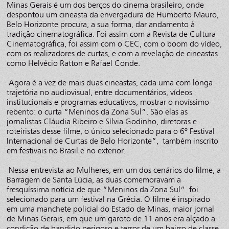
Minas Gerais é um dos berços do cinema brasileiro, onde
despontou um cineasta da envergadura de Humberto Mauro,
Belo Horizonte procura, a sua forma, dar andamento à
tradição cinematográfica. Foi assim com a Revista de Cultura
Cinematográfica, foi assim com o CEC, com o boom do vídeo,
com os realizadores de curtas, e com a revelação de cineastas
como Helvécio Ratton e Rafael Conde.
Agora é a vez de mais duas cineastas, cada uma com longa
trajetória no audiovisual, entre documentários, vídeos
institucionais e programas educativos, mostrar o novíssimo
rebento: o curta “Meninos da Zona Sul”. São elas as
jornalistas Cláudia Ribeiro e Sílvia Godinho, diretoras e
roteiristas desse filme, o único selecionado para o 6º Festival
Internacional de Curtas de Belo Horizonte”, também inscrito
em festivais no Brasil e no exterior.
Nessa entrevista ao Mulheres, em um dos cenários do filme, a
Barragem de Santa Lúcia, as duas comemoravam a
fresquíssima notícia de que “Meninos da Zona Sul” foi
selecionado para um festival na Grécia. O filme é inspirado
em uma manchete policial do Estado de Minas, maior jornal
de Minas Gerais, em que um garoto de 11 anos era alçado a
condição de bandido perigoso e terror de um bairro de classe