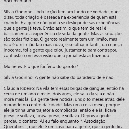
documentário.
Sílvia Godinho: Toda ficção tem um fundo de verdade, quer
dizer, toda criação é baseada na experiência de quem está
criando. E a gente não podia se desligar dessas experiências
que a gente já teve. Então assim, o que tem de real é
basicamente a experiência de vida da gente. Mas as situações
são todas fictícias. O garoto realmente tem um irmão, mas
não é um irmão tão mais novo, esse olhar infantil, da criança
inocente, foi a gente que criou justamente para contrapor,
contrastar com essa visão que o jornal estava trazendo.
Mulheres: E o que foi feito do garoto?
Sílvia Godinho: A gente não sabe do paradeiro dele não.
Cláudia Ribeiro: Na vila tem essas brigas de gangue, então há
cerca de um ano e meio, dois anos, ele saiu da vila e não
mora mais lá. E a gente teve notícia, uns oito meses atrás, dele
morando no centro da cidade. Mas uma coisa meio, porque
ele já tinha uma trajetória complicada, então ele ia, ficava
preso, e voltava, ficava preso, e voltava. Depois a gente
perdeu o contato. Aí eu falo enquanto “ Associação
Querubins”, que ele é um caso para a gente, que a gente fica