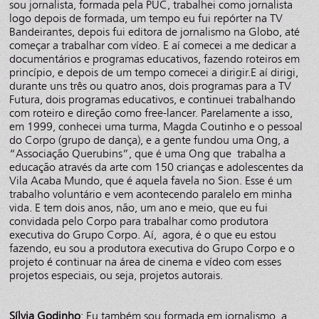
sou jornalista, formada pela PUC, trabalhei como jornalista
logo depois de formada, um tempo eu fui repórter na TV
Bandeirantes, depois fui editora de jornalismo na Globo, até
começar a trabalhar com vídeo. E aí comecei a me dedicar a
documentários e programas educativos, fazendo roteiros em
princípio, e depois de um tempo comecei a dirigir.E aí dirigi,
durante uns três ou quatro anos, dois programas para a TV
Futura, dois programas educativos, e continuei trabalhando
com roteiro e direção como free-lancer. Parelamente a isso,
em 1999, conhecei uma turma, Magda Coutinho e o pessoal
do Corpo (grupo de dança), e a gente fundou uma Ong, a
“Associação Querubins”, que é uma Ong que trabalha a
educação através da arte com 150 crianças e adolescentes da
Vila Acaba Mundo, que é aquela favela no Sion. Esse é um
trabalho voluntário e vem acontecendo paralelo em minha
vida. E tem dois anos, não, um ano e meio, que eu fui
convidada pelo Corpo para trabalhar como produtora
executiva do Grupo Corpo. Aí, agora, é o que eu estou
fazendo, eu sou a produtora executiva do Grupo Corpo e o
projeto é continuar na área de cinema e vídeo com esses
projetos especiais, ou seja, projetos autorais.
Sílvia Godinho
: Eu também sou formada em jornalismo, a