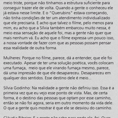
meio triste, porque não tínhamos a estrutura suficiente para
conseguir trazer ele de volta. Quando a gente o conheceu ele
já estava nesse limite. E o “Querubins” estava começando,
não tinha condições de ter um atendimento individualizado
que ele precisaria. E acho que talvez o filme, pelo menos para
mim, eu acho que a Sílvia também embarcou muito nessa, é
meio essa sensação de aquele foi, mas a gente não quer que
mais nenhum vá. Eu acho que o filme expressa um pouco isso,
a nossa vontade de fazer com que as pessoas possam pensar
essa realidade de outra forma.
Mulheres: Porque no filme, parece, dá a entender, que ele foi
executado. Apesar de ter uma solução poética, vocês colocam
uma fumaça, meio que ele virando fumaça mesmo, parece,
dá uma impressão de que ele desapareceu. Desapareceu em
qualquer dos sentidos. Esse destino dele é meio...
Sílvia Godinho: Na realidade a gente não definiu isso. Essa é a
primeira vez que eu vejo esse ponto de vista. Mas, de certa
forma, é o destino das pessoas que optam por esse caminho,
então se não foi agora, seria em outro momento da vida dele.
O que a gente quis mostrar é que ele se desviou do caminho.
Cláudia Ribeiro: E a gente não sabe para onde ele foi. Quer