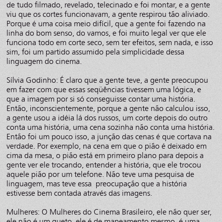
de tudo filmado, revelado, telecinado e foi montar, e a gente
viu que os cortes funcionavam, a gente respirou tão aliviado.
Porque é uma coisa meio difícil, que a gente foi fazendo na
linha do bom senso, do vamos, e foi muito legal ver que ele
funciona todo em corte seco, sem ter efeitos, sem nada, e isso
sim, foi um partido assumido pela simplicidade dessa
linguagem do cinema.
Sílvia Godinho: É claro que a gente teve, a gente preocupou
em fazer com que essas seqüências tivessem uma lógica, e
que a imagem por si só conseguisse contar uma história.
Então, inconscientemente, porque a gente não calculou isso,
a gente usou a idéia lá dos russos, um corte depois do outro
conta uma história, uma cena sozinha não conta uma história.
Então foi um pouco isso, a junção das cenas é que cortava na
verdade. Por exemplo, na cena em que o pião é deixado em
cima da mesa, o pião está em primeiro plano para depois a
gente ver ele trocando, entender a história, que ele trocou
aquele pião por um telefone. Não teve uma pesquisa de
linguagem, mas teve essa preocupação que a história
estivesse bem contada através das imagens.
Mulheres: O Mulheres do Cinema Brasileiro, ele não quer ser,
ele não é um gueto, ele é de mapeamento mesmo, é uma