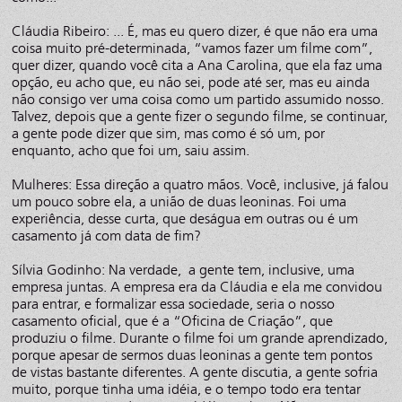
Cláudia Ribeiro: ... É, mas eu quero dizer, é que não era uma
coisa muito pré-determinada, “vamos fazer um filme com”,
quer dizer, quando você cita a Ana Carolina, que ela faz uma
opção, eu acho que, eu não sei, pode até ser, mas eu ainda
não consigo ver uma coisa como um partido assumido nosso.
Talvez, depois que a gente fizer o segundo filme, se continuar,
a gente pode dizer que sim, mas como é só um, por
enquanto, acho que foi um, saiu assim.
Mulheres: Essa direção a quatro mãos. Você, inclusive, já falou
um pouco sobre ela, a união de duas leoninas. Foi uma
experiência, desse curta, que deságua em outras ou é um
casamento já com data de fim?
Sílvia Godinho: Na verdade, a gente tem, inclusive, uma
empresa juntas. A empresa era da Cláudia e ela me convidou
para entrar, e formalizar essa sociedade, seria o nosso
casamento oficial, que é a “Oficina de Criação”, que
produziu o filme. Durante o filme foi um grande aprendizado,
porque apesar de sermos duas leoninas a gente tem pontos
de vistas bastante diferentes. A gente discutia, a gente sofria
muito, porque tinha uma idéia, e o tempo todo era tentar