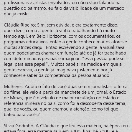
profissionais e artistas envolvidos, eu não estou falando na
questão do bairrismo, eu falo da visibilidade de um mercado
que já existe.
Cláudia Ribeiro: Sim, sem dúvida, e era exatamente disso,
quer dizer, como a gente já vinha trabalhando há muito
tempo aqui, em Belo Horizonte, com os documentários, os
programas educativos, então a gente conhece muitos atores e
muitas atrizes daqui. Então escrevendo a gente já visualizava
quem poderíamos chamar em função até de já ter trabalhado
com determinadas pessoas e imaginar: “essa pessoa pode ser
legal para esse papel”. Muitos papéis, na medida em que a
gente escrevia, a gente já imaginava justamente por já
conhecer e saber da competência da pessoa atuando.
Mulheres: Agora o fato de você duas serem jornalistas, o tema
do filme, ele veio a partir da manchete de um jornal, o Estado
de Minas, que é o veículo de maior circulação no Estado e
referência mineira no país; como foi a descoberta desse tema,
qual de vocês, ou quem chamou a atenção, como foi que
bateu para vocês?
Sílvia Godinho: A Cláudia é que leu essa matéria, na época eu
estava fora, essa matéria saiu em 2000, final de 2000, e a