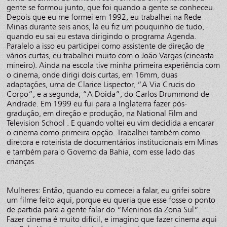
gente se formou junto, que foi quando a gente se conheceu.
Depois que eu me formei em 1992, eu trabalhei na Rede
Minas durante seis anos, lá eu fiz um pouquinho de tudo,
quando eu sai eu estava dirigindo o programa Agenda.
Paralelo a isso eu participei como assistente de direção de
vários curtas, eu trabalhei muito com o João Vargas (cineasta
mineiro). Ainda na escola tive minha primeira experiência com
o cinema, onde dirigi dois curtas, em 16mm, duas
adaptações, uma de Clarice Lispector, ”A Via Crucis do
Corpo”, e a segunda, “A Doida”, do Carlos Drummond de
Andrade. Em 1999 eu fui para a Inglaterra fazer pós-
gradução, em direção e produção, na National Film and
Television School . E quando voltei eu vim decidida a encarar
o cinema como primeira opção. Trabalhei também como
diretora e roteirista de documentários institucionais em Minas
e também para o Governo da Bahia, com esse lado das
crianças.
Mulheres: Então, quando eu comecei a falar, eu grifei sobre
um filme feito aqui, porque eu queria que esse fosse o ponto
de partida para a gente falar do “Meninos da Zona Sul”.
Fazer cinema é muito difícil, e imagino que fazer cinema aqui