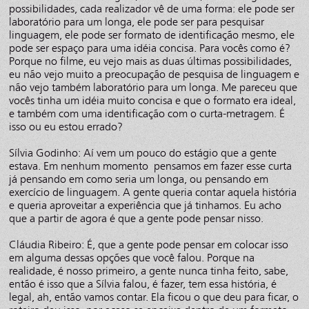
possibilidades, cada realizador vê de uma forma: ele pode ser
laboratório para um longa, ele pode ser para pesquisar
linguagem, ele pode ser formato de identificação mesmo, ele
pode ser espaço para uma idéia concisa. Para vocês como é?
Porque no filme, eu vejo mais as duas últimas possibilidades,
eu não vejo muito a preocupação de pesquisa de linguagem e
não vejo também laboratório para um longa. Me pareceu que
vocês tinha um idéia muito concisa e que o formato era ideal,
e também com uma identificação com o curta-metragem. É
isso ou eu estou errado?
Sílvia Godinho: Aí vem um pouco do estágio que a gente
estava. Em nenhum momento pensamos em fazer esse curta
já pensando em como seria um longa, ou pensando em
exercício de linguagem. A gente queria contar aquela história
e queria aproveitar a experiência que já tinhamos. Eu acho
que a partir de agora é que a gente pode pensar nisso.
Cláudia Ribeiro: É, que a gente pode pensar em colocar isso
em alguma dessas opções que você falou. Porque na
realidade, é nosso primeiro, a gente nunca tinha feito, sabe,
então é isso que a Sílvia falou, é fazer, tem essa história, é
legal, ah, então vamos contar. Ela ficou o que deu para ficar, o