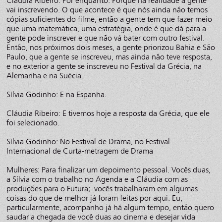
Cláudia Ribeiro: Por enquanto. Porque na realidade a gente
vai inscrevendo. O que acontece é que nós ainda não temos
cópias suficientes do filme, então a gente tem que fazer meio
que uma matemática, uma estratégia, onde é que dá para a
gente pode inscrever e que não vá bater com outro festival.
Então, nos próximos dois meses, a gente priorizou Bahia e São
Paulo, que a gente se inscreveu, mas ainda não teve resposta,
e no exterior a gente se inscreveu no Festival da Grécia, na
Alemanha e na Suécia.
Sílvia Godinho: E na Espanha.
Cláudia Ribeiro: E tivemos hoje a resposta da Grécia, que ele
foi selecionado.
Sílvia Godinho: No Festival de Drama, no Festival
Internacional de Curta-metragem de Drama
Mulheres: Para finalizar um depoimento pessoal. Vocês duas,
a Sílvia com o trabalho no Agenda e a Cláudia com as
produções para o Futura; vocês trabalharam em algumas
coisas do que de melhor já foram feitas por aqui. Eu,
particularmente, acompanho já há algum tempo, então quero
saudar a chegada de você duas ao cinema e desejar vida