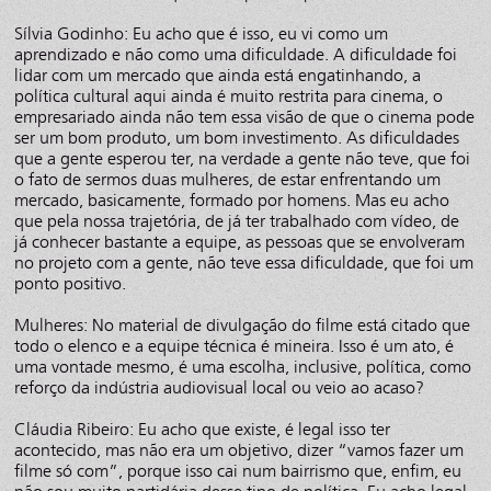
Sílvia Godinho: Eu acho que é isso, eu vi como um
aprendizado e não como uma dificuldade. A dificuldade foi
lidar com um mercado que ainda está engatinhando, a
política cultural aqui ainda é muito restrita para cinema, o
empresariado ainda não tem essa visão de que o cinema pode
ser um bom produto, um bom investimento. As dificuldades
que a gente esperou ter, na verdade a gente não teve, que foi
o fato de sermos duas mulheres, de estar enfrentando um
mercado, basicamente, formado por homens. Mas eu acho
que pela nossa trajetória, de já ter trabalhado com vídeo, de
já conhecer bastante a equipe, as pessoas que se envolveram
no projeto com a gente, não teve essa dificuldade, que foi um
ponto positivo.
Mulheres: No material de divulgação do filme está citado que
todo o elenco e a equipe técnica é mineira. Isso é um ato, é
uma vontade mesmo, é uma escolha, inclusive, política, como
reforço da indústria audiovisual local ou veio ao acaso?
Cláudia Ribeiro: Eu acho que existe, é legal isso ter
acontecido, mas não era um objetivo, dizer “vamos fazer um
filme só com”, porque isso cai num bairrismo que, enfim, eu