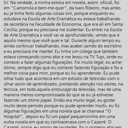
LV: Na verdade, a minha estreia em novela, assim oficial, foi
em “Camomila e bem-me-quer”, da Ivani Ribeiro, mas antes
eu já tinha feito algumas coisas sim, porque enquanto eu
estudava na Escola de Arte Dramática eu estava trabalhando
de secretária na Faculdade de Economia, que era ali em Santa
Cecília, porque eu precisava me sustentar. Eu entrei na Escola
de Arte Dramática e você vai se aprofundando, vendo que é
aquilo mesmo que você quer e tal. Durante algum tempo eu
ainda continuei trabalhando, mas acabei saindo do escritório
e eu precisava me manter. Eu tinha um colega que também
estava começando como ator e me levou na TV Tupi, onde eu
comecei a fazer algumas figurações. Foi muito legal, eu achei
ótimo, sempre digo que eu comecei fazendo figuração e foi a
melhor coisa para mim, porque eu fui aprendendo. Eu pude
olhar tudo que acontecia em um estúdio de televisão com o
olhar assim de aprendizado, prestando atenção nos atores, na
técnica, em toda aquela
entourage
da televisão, mas de uma
maneira menos compromissada do que se eu já estivesse
fazendo um ótimo papel. Então era muito legal, eu gostei
muito desse período porque eu pude aprender muito, eu fiz
algumas figurações em uma novela que se chamava “O
Hospital”, depois eu fiz um papel pequenininho em uma
outra novela em que eu contracenava com o Cazarré. O
Cazarré, nossa, eu morro de saudades, foi o primeiro ator em