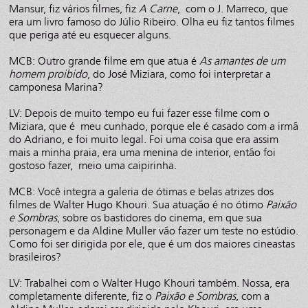
Mansur, fiz vários filmes, fiz
A Carne
, com o J. Marreco, que
era um livro famoso do Júlio Ribeiro. Olha eu fiz tantos filmes
que periga até eu esquecer alguns.
MCB: Outro grande filme em que atua é
As amantes de um
homem proibido
, do José Miziara, como foi interpretar a
camponesa Marina?
LV: Depois de muito tempo eu fui fazer esse filme com o
Miziara, que é meu cunhado, porque ele é casado com a irmã
do Adriano, e foi muito legal. Foi uma coisa que era assim
mais a minha praia, era uma menina de interior, então foi
gostoso fazer, meio uma caipirinha.
MCB: Você integra a galeria de ótimas e belas atrizes dos
filmes de Walter Hugo Khouri. Sua atuação é no ótimo
Paixão
e Sombras
, sobre os bastidores do cinema, em que sua
personagem e da Aldine Muller vão fazer um teste no estúdio.
Como foi ser dirigida por ele, que é um dos maiores cineastas
brasileiros?
LV: Trabalhei com o Walter Hugo Khouri também. Nossa, era
completamente diferente, fiz o
Paixão e Sombras
, com a