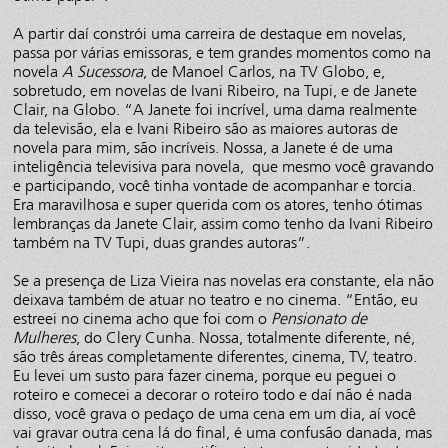
A partir daí constrói uma carreira de destaque em novelas,
passa por várias emissoras, e tem grandes momentos como na
novela
A Sucessora
, de Manoel Carlos, na TV Globo, e,
sobretudo, em novelas de Ivani Ribeiro, na Tupi, e de Janete
Clair, na Globo. “A Janete foi incrível, uma dama realmente
da televisão, ela e Ivani Ribeiro são as maiores autoras de
novela para mim, são incríveis. Nossa, a Janete é de uma
inteligência televisiva para novela, que mesmo você gravando
e participando, você tinha vontade de acompanhar e torcia.
Era maravilhosa e super querida com os atores, tenho ótimas
lembranças da Janete Clair, assim como tenho da Ivani Ribeiro
também na TV Tupi, duas grandes autoras”.
Se a presença de Liza Vieira nas novelas era constante, ela não
deixava também de atuar no teatro e no cinema. “Então, eu
estreei no cinema acho que foi com o
Pensionato de
Mulheres
, do Clery Cunha. Nossa, totalmente diferente, né,
são três áreas completamente diferentes, cinema, TV, teatro.
Eu levei um susto para fazer cinema, porque eu peguei o
roteiro e comecei a decorar o roteiro todo e daí não é nada
disso, você grava o pedaço de uma cena em um dia, aí você
vai gravar outra cena lá do final, é uma confusão danada, mas