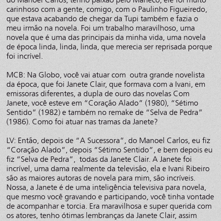
carinhoso com a gente, comigo, com o Paulinho Figueiredo,
que estava acabando de chegar da Tupi também e fazia o
meu irmão na novela. Foi um trabalho maravilhoso, uma
novela que é uma das principais da minha vida, uma novela
de época linda, linda, linda, que merecia ser reprisada porque
foi incrível.
MCB: Na Globo, você vai atuar com outra grande novelista
da época, que foi Janete Clair, que formava com a Ivani, em
emissoras diferentes, a dupla de ouro das novelas Com
Janete, você esteve em “Coração Alado” (1980), “Sétimo
Sentido” (1982) e também no remake de “Selva de Pedra”
(1986). Como foi atuar nas tramas da Janete?
LV: Então, depois de “A Sucessora”, do Manoel Carlos, eu fiz
“Coração Alado”, depois “Sétimo Sentido”, e bem depois eu
fiz “Selva de Pedra”, todas da Janete Clair. A Janete foi
incrível, uma dama realmente da televisão, ela e Ivani Ribeiro
são as maiores autoras de novela para mim, são incríveis.
Nossa, a Janete é de uma inteligência televisiva para novela,
que mesmo você gravando e participando, você tinha vontade
de acompanhar e torcia. Era maravilhosa e super querida com
os atores, tenho ótimas lembranças da Janete Clair, assim