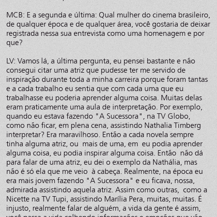
MCB: E a segunda e última: Qual mulher do cinema brasileiro,
de qualquer época e de qualquer área, você gostaria de deixar
registrada nessa sua entrevista como uma homenagem e por
que?
LV: Vamos lá, a última pergunta, eu pensei bastante e não
consegui citar uma atriz que pudesse ter me servido de
inspiração durante toda a minha carreira porque foram tantas
e a cada trabalho eu sentia que com cada uma que eu
trabalhasse eu poderia aprender alguma coisa. Muitas delas
eram praticamente uma aula de interpretação. Por exemplo,
quando eu estava fazendo "A Sucessora", na TV Globo,
como não ficar, em plena cena, assistindo Nathalia Timberg
interpretar? Era maravilhoso. Então a cada novela sempre
tinha alguma atriz, ou mais de uma, em eu podia aprender
alguma coisa, eu podia inspirar alguma coisa. Então não dá
para falar de uma atriz, eu dei o exemplo da Nathália, mas
não é só ela que me veio à cabeça. Realmente, na época eu
era mais jovem fazendo "A Sucessora" e eu ficava, nossa,
admirada assistindo aquela atriz. Assim como outras, como a
Nicette na TV Tupi, assistindo Marília Pera, muitas, muitas. É
injusto, realmente falar de alguém, a vida da gente é assim,