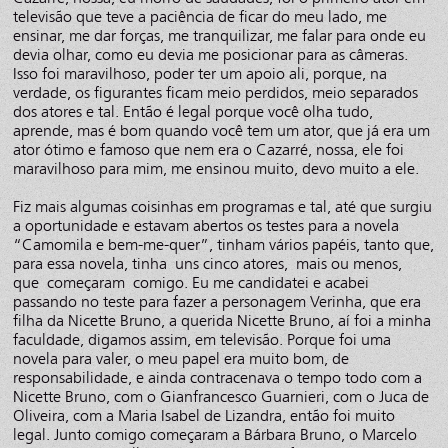
televisão que teve a paciência de ficar do meu lado, me
ensinar, me dar forças, me tranquilizar, me falar para onde eu
devia olhar, como eu devia me posicionar para as câmeras.
Isso foi maravilhoso, poder ter um apoio ali, porque, na
verdade, os figurantes ficam meio perdidos, meio separados
dos atores e tal. Então é legal porque você olha tudo,
aprende, mas é bom quando você tem um ator, que já era um
ator ótimo e famoso que nem era o Cazarré, nossa, ele foi
maravilhoso para mim, me ensinou muito, devo muito a ele.
Fiz mais algumas coisinhas em programas e tal, até que surgiu
a oportunidade e estavam abertos os testes para a novela
“Camomila e bem-me-quer”, tinham vários papéis, tanto que,
para essa novela, tinha uns cinco atores, mais ou menos,
que começaram comigo. Eu me candidatei e acabei
passando no teste para fazer a personagem Verinha, que era
filha da Nicette Bruno, a querida Nicette Bruno, aí foi a minha
faculdade, digamos assim, em televisão. Porque foi uma
novela para valer, o meu papel era muito bom, de
responsabilidade, e ainda contracenava o tempo todo com a
Nicette Bruno, com o Gianfrancesco Guarnieri, com o Juca de
Oliveira, com a Maria Isabel de Lizandra, então foi muito
legal. Junto comigo começaram a Bárbara Bruno, o Marcelo