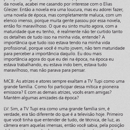
da novela, acabei me casando por interesse com o Elias
Gleizer. Então a novela era uma loucura, mas eu adorei fazer,
uma novela de época, mas completamente maluca, com um
elenco imenso, porque muita gente passou por essa novela,
então foi maravilhoso. O que eu sinto muito agora, com a
maturidade que eu tenho, é realmente não ter curtido tanto
os detalhes de tudo isso na minha vida, entende? A
importância que tudo isso estava tendo na minha vida
profissional, porque você é muito jovem, não tem maturidade
para perceber a importância daquilo. Eu dou mais
importância agora do que eu dei na época, na época eu
estava trabalhando, eu estava indo bem, estava tudo
maravilhoso, mas não parava para pensar.
MCB: As atrizes e atores sempre exaltam a TV Tupi como uma
grande família. Como foi participar dessa mítica e pioneira
emissora? E com as demais atrizes, vocês eram amigas?
Mantém algumas amizades da época?
LV: Sim, a TV Tupi era como uma grande família sim, é
verdade, era tão diferente do que é a televisão hoje. Primeiro
que você tinha que entender de tudo, de técnica, de luz, as
câmera eram aquelas imensas, então você sabia, pela posição