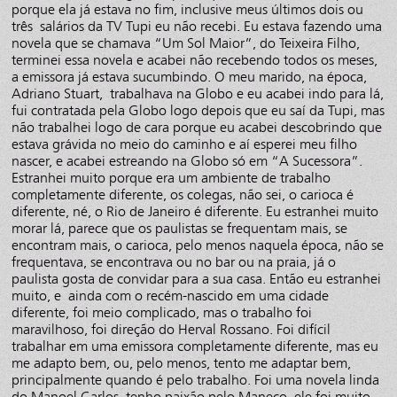
porque ela já estava no fim, inclusive meus últimos dois ou
três salários da TV Tupi eu não recebi. Eu estava fazendo uma
novela que se chamava “Um Sol Maior”, do Teixeira Filho,
terminei essa novela e acabei não recebendo todos os meses,
a emissora já estava sucumbindo. O meu marido, na época,
Adriano Stuart, trabalhava na Globo e eu acabei indo para lá,
fui contratada pela Globo logo depois que eu saí da Tupi, mas
não trabalhei logo de cara porque eu acabei descobrindo que
estava grávida no meio do caminho e aí esperei meu filho
nascer, e acabei estreando na Globo só em “A Sucessora”.
Estranhei muito porque era um ambiente de trabalho
completamente diferente, os colegas, não sei, o carioca é
diferente, né, o Rio de Janeiro é diferente. Eu estranhei muito
morar lá, parece que os paulistas se frequentam mais, se
encontram mais, o carioca, pelo menos naquela época, não se
frequentava, se encontrava ou no bar ou na praia, já o
paulista gosta de convidar para a sua casa. Então eu estranhei
muito, e ainda com o recém-nascido em uma cidade
diferente, foi meio complicado, mas o trabalho foi
maravilhoso, foi direção do Herval Rossano. Foi difícil
trabalhar em uma emissora completamente diferente, mas eu
me adapto bem, ou, pelo menos, tento me adaptar bem,
principalmente quando é pelo trabalho. Foi uma novela linda
do Manoel Carlos, tenho paixão pelo Maneco, ele foi muito