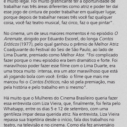
é muito legal. Foi muito gratificante ter a oportunidade de
trabalhar nas três áreas diferentes como atriz e poder ter daí
esse jogo de cintura de poder trabalhar em qualquer lugar,
porque depois de trabalhar nesses três você faz qualquer
coisa, você faz teatro musical, faz circo, faz o que pintar”.
No cinema, um de seus maiores momentos é no episódio
O
Arremate
, dirigido por Eduardo Escorel, do longa
Contos
Eróticos
(1977), pelo qual ganhou o prêmio de Melhor Atriz
Coadjuvante do Festival do Sesi de São Paulo, ao lado de
Lima Duarte, premiado como Melhor Ator. “Foi complicado
fazer porque o meu episódio era bem dramático e forte. Foi
maravilhoso poder fazer esse filme com o Lima Duarte, era
uma troca muito intensa, era um ator maravilhoso que está
ali jogando bola com você. Então o filme que mais me
marcou foi o
Contos Eróticos
, não só pela premiação, mas
pela história e pelo trabalho em si mesmo”.
Há muito que o Mulheres do Cinema Brasileiro queria fazer
essa entrevista com Liza Vieira, que, finalmente, foi feita pelo
Whatsapp, entre os dias 5 e 12 de setembro, com uma
gentileza ímpar dessa querida atriz. Na entrevista, Liza Vieira
repassa sua trajetória desde o início, fala dos trabalhos no
teatro, na televisão e no cinema. Como ela fez aniversário