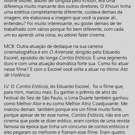
Aldine Muller, adorei ser dirigida pelo Khouri, era uma
diferença muito marcante dos outros diretores. O Khouri tinha
uma estética completamente diferente, cuidava demais da
imagem, ele elaborava a imagem que você ia passar ali,
entendeu? Foi muito interessante, eu gostei demais de ter
trabalhado com vários porque foi bem diferente, com cada
um eu aprendi uma coisa, eu adorei fazer cinema.
MCB: Outra atuação de destaque na sua carreira
cinematográfica é em
O Arremate
, dirigido pelo Eduardo
Escorel, episódio do longa
Contos Eróticos
. É uma segmento
duro e com uma atuação dramática forte sua. Como foi atuar
nesse filme? E com o Escorel você volta a atuar no ótimo
Ato
de Violência
.
LV: O
Contos Eróticos
, do Eduardo Escorel, foi o filme que,
para mim, marcou mais. Eu ganhei o prêmio de atriz do
Festival do Sesi de São Paulo, o Lima Duarte também ganhou
como Melhor Ator e eu como Melhor Atriz Coadjuvante. Me
marcou demais também porque era um filme muito forte,
porque apesar de ter esse nome,
Contos Eróticos
, não era um
cinema que pode se dizer erótico, eram contos de uma revista
famosa da época que tinha um concurso de contos eróticos e
eles pegaram os melhores e fizeram esse filme. Eram quatro