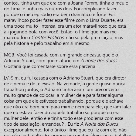
contos, tinha um que era com a Joana Fomm, tinha o meu e
do Lima, e tinha mais outros dois. Foi complicado fazer
porque o meu episódio era bem dramático e forte. Foi
maravilhoso poder fazer esse filme com o Lima Duarte, era
uma troca muito intensa, era um ator maravilhoso que está
ali jogando bola com você. Então o filme que mais me
marcou foi o
Contos Eróticos
, não só pela premiação, mas
pela história e pelo trabalho em si mesmo.
MCB: Você foi casada com um grande cineasta, que é o
Adriano Stuart, com quem atuou em
A noite dos duros
.
Gostaria que comentasse sobre essa parceria.
LV: Sim, eu fui casada com o Adriano Stuart, que era diretor
de cinema e de televisão. Na verdade, a gente quase nunca
trabalhou juntos, o Adriano tinha assim um preconceito
muito grande de colocar a mulher dele para fazer alguma
coisa em que ele estivesse trabalhando, porque ele achava
que não era bom nem para mim e nem para ele, que iam falar
que eu estava fazendo aquele trabalho só porque eu era
mulher dele, então ele tinha todo esse problema com esse
tipo de escalação, entendeu? . Eu fiz
A Noite dos Duros
excepcionalmente, foi o único filme que eu fiz com ele, não
por não ter batalhado, porque em muitos filmes eu ia batalhar