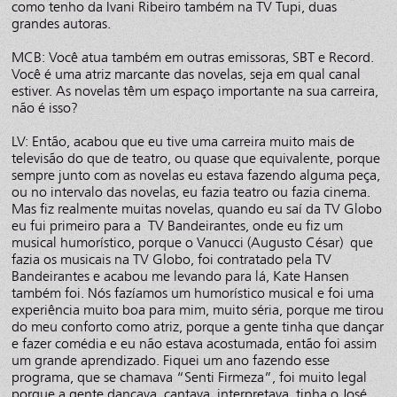
como tenho da Ivani Ribeiro também na TV Tupi, duas
grandes autoras.
MCB: Você atua também em outras emissoras, SBT e Record.
Você é uma atriz marcante das novelas, seja em qual canal
estiver. As novelas têm um espaço importante na sua carreira,
não é isso?
LV: Então, acabou que eu tive uma carreira muito mais de
televisão do que de teatro, ou quase que equivalente, porque
sempre junto com as novelas eu estava fazendo alguma peça,
ou no intervalo das novelas, eu fazia teatro ou fazia cinema.
Mas fiz realmente muitas novelas, quando eu saí da TV Globo
eu fui primeiro para a TV Bandeirantes, onde eu fiz um
musical humorístico, porque o Vanucci (Augusto César) que
fazia os musicais na TV Globo, foi contratado pela TV
Bandeirantes e acabou me levando para lá, Kate Hansen
também foi. Nós fazíamos um humorístico musical e foi uma
experiência muito boa para mim, muito séria, porque me tirou
do meu conforto como atriz, porque a gente tinha que dançar
e fazer comédia e eu não estava acostumada, então foi assim
um grande aprendizado. Fiquei um ano fazendo esse
programa, que se chamava “Senti Firmeza”, foi muito legal
porque a gente dançava, cantava, interpretava, tinha o José