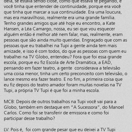
dela, se estava sendo close, como que estava te pegando, e
você tinha que entender de continuidade, porque era você
que tinha que marcar a sua continuidade. Era uma loucura,
mas era maravilhoso, realmente era uma grande família.
Tenho grandes amigos que até hoje eu encontro, a Kate
Hansen, a Léa Camargo, nossa, eu sei que vou esquecer
alguém então é melhor até nem falar, mas, realmente, eram
pessoas que são ainda muito queridas. Engraçado que com as
pessoas que eu trabalhei na Tupi a gente ainda tem mais
amizade, e isso é com todos, do que as pessoas com quem eu
trabalhei na TV Globo, entendeu? Fora que foi essa grande
escola, porque eu fiz Escola de Arte Dramática, a EAD,
pensando em fazer teatro, a gente considerava a televisão
uma coisa menor, tinha um certo preconceito com televisão, o
lance mesmo era fazer teatro. E no fim, a primeira coisa que
eu fiz depois do teatro amador foram muitas novelas na TV
Tupi, a própria TV Tupi é que foi a minha escola.
MCB: Depois de outros trabalhos na Tupi você vai para a
Globo, também em destaque em “A Sucessora”, do Manoel
Carlos. Como foi se transferir de emissora e como foi
participar desse trabalho?
LV: Pois é, foi com grande pesar que eu deixei a TV Tupi