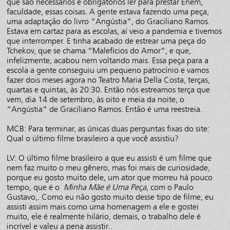
que são necessários e obrigatórios ler para prestar Enem,
faculdade, essas coisas. A gente estava fazendo uma peça,
uma adaptação do livro “Angústia”, do Graciliano Ramos.
Estava em cartaz para as escolas, aí veio a pandemia e tivemos
que interromper. E tinha acabado de estrear uma peça do
Tchekov, que se chama “Malefícios do Amor”, e que,
infelizmente, acabou nem voltando mais. Essa peça para a
escola a gente conseguiu um pequeno patrocínio e vamos
fazer dois meses agora no Teatro Maria Della Costa, terças,
quartas e quintas, às 20:30. Então nós estreamos terça que
vem, dia 14 de setembro, às oito e meia da noite, o
“Angústia” de Graciliano Ramos. Então é uma reestreia.
MCB: Para terminar, as únicas duas perguntas fixas do site:
Qual o último filme brasileiro a que você assistiu?
LV: O último filme brasileiro a que eu assisti é um filme que
nem faz muito o meu gênero, mas foi mais de curiosidade,
porque eu gosto muito dele, um ator que morreu há pouco
tempo, que é o
Minha Mãe é Uma Peça
, com o Paulo
Gustavo,. Como eu não gosto muito desse tipo de filme, eu
assisti assim mais como uma homenagem a ele e gostei
muito, ele é realmente hilário, demais, o trabalho dele é
incrível e valeu a pena assistir..