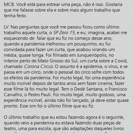
MCB: Você está para estrear uma peça, não é isso. Gostaria
que me falasse sobre ela e sobre mais algum trabalho que
tenha feito.
LV: Nas perguntas que você me passou ficou como último
trabalho aquele curta, o
SP Zero 15
, e eu, imagina, acabei me
esquecendo de falar que eu fiz no começo desse ano,
quando a pandemia melhorou um pouquinho, eu fui
convidada para fazer um curta, que acabou virando um
média, quase longa. Foi filmado em Junqueirópolis, no
interior perto de Mato Grosso do Sul, um curta sobre a Covid,
chamado
Corona Circus
. O assunto é a epidemia, o vírus, e se
passa em um circo, onde o pessoal do circo sofre com todos
os efeitos da pandemia. Foi muito legal, foi uma experiência
muito incrível depois de tantos anos sem fazer cinema, fazer
esse filme lá foi muito legal. Tem o Dedé Santana, o Francisco
Carvalho, o Pedro Pauli. Foi muito legal, muito gostoso, uma
experiência incrível, ainda não foi lançado, já deve estar quase
pronto. Esse sim foi o último filme que eu fiz.
O último trabalho que eu estou fazendo agora é o seguinte,
quando veio a pandemia eu estava fazendo duas peças de
teatro, uma para escola, que são adaptações daqueles livros