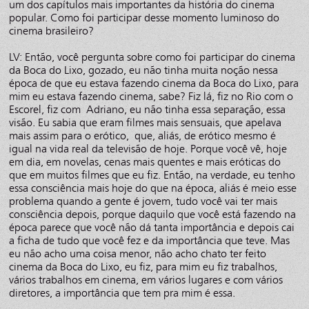
um dos capítulos mais importantes da história do cinema
popular. Como foi participar desse momento luminoso do
cinema brasileiro?
LV: Então, você pergunta sobre como foi participar do cinema
da Boca do Lixo, gozado, eu não tinha muita noção nessa
época de que eu estava fazendo cinema da Boca do Lixo, para
mim eu estava fazendo cinema, sabe? Fiz lá, fiz no Rio com o
Escorel, fiz com Adriano, eu não tinha essa separação, essa
visão. Eu sabia que eram filmes mais sensuais, que apelava
mais assim para o erótico, que, aliás, de erótico mesmo é
igual na vida real da televisão de hoje. Porque você vê, hoje
em dia, em novelas, cenas mais quentes e mais eróticas do
que em muitos filmes que eu fiz. Então, na verdade, eu tenho
essa consciência mais hoje do que na época, aliás é meio esse
problema quando a gente é jovem, tudo você vai ter mais
consciência depois, porque daquilo que você está fazendo na
época parece que você não dá tanta importância e depois cai
a ficha de tudo que você fez e da importância que teve. Mas
eu não acho uma coisa menor, não acho chato ter feito
cinema da Boca do Lixo, eu fiz, para mim eu fiz trabalhos,
vários trabalhos em cinema, em vários lugares e com vários
diretores, a importância que tem pra mim é essa.