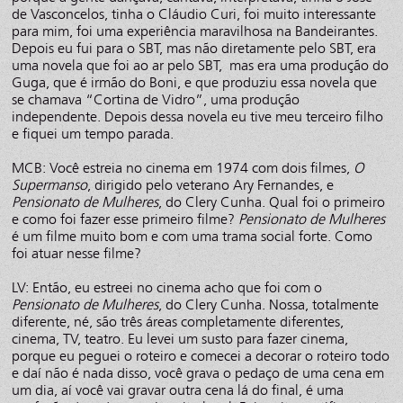
de Vasconcelos, tinha o Cláudio Curi, foi muito interessante
para mim, foi uma experiência maravilhosa na Bandeirantes.
Depois eu fui para o SBT, mas não diretamente pelo SBT, era
uma novela que foi ao ar pelo SBT, mas era uma produção do
Guga, que é irmão do Boni, e que produziu essa novela que
se chamava “Cortina de Vidro”, uma produção
independente. Depois dessa novela eu tive meu terceiro filho
e fiquei um tempo parada.
MCB: Você estreia no cinema em 1974 com dois filmes,
O
Supermanso
, dirigido pelo veterano Ary Fernandes, e
Pensionato de Mulheres
, do Clery Cunha. Qual foi o primeiro
e como foi fazer esse primeiro filme?
Pensionato de Mulheres
é um filme muito bom e com uma trama social forte. Como
foi atuar nesse filme?
LV: Então, eu estreei no cinema acho que foi com o
Pensionato de Mulheres
, do Clery Cunha. Nossa, totalmente
diferente, né, são três áreas completamente diferentes,
cinema, TV, teatro. Eu levei um susto para fazer cinema,
porque eu peguei o roteiro e comecei a decorar o roteiro todo
e daí não é nada disso, você grava o pedaço de uma cena em
um dia, aí você vai gravar outra cena lá do final, é uma