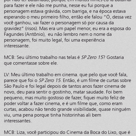
para fazer e ele não me punha, nesse eu fui porque a
personagem estava grávida, com barriga, e na época estava
esperando o meu primeiro filho, então ele falou “Ó, dessa vez
você ganhou, vai fazer o personagem só por causa da
gravidez” (risos). Mas era um papel menor, eu era a esposa do
Fagundes (Antônio), eu não lembro nem o nome da
personagem, foi muito legal, foi uma experiência
interessante.
MCB: Seu último trabalho nas telas é
SP Zero 15
? Gostaria
que comentasse sobre ele.
LV: Meu último trabalho em cinema. que pelo que você fala,
parece que foi o
SP Zero 15
. Então, é um filme de curtas sobre
São Paulo e foi legal depois de tantos anos fazer cinema de
novo, deu para sentir o gostinho, matar saudade. Foi bem
pequeno, mas muito gostoso de fazer, fiquei muito feliz de
poder voltar a fazer cinema, e é um filme que, como eram
curtas, acabou não tendo grande visibilidade, quase ninguém
viu, uma pena porque tinha historinhas ali bem
interessantes.
MCB: Liza, você participou do Cinema da Boca do Lixo, que é