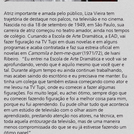
Atriz importante e amada pelo público, Liza Vieira tem
trajetória de destaque nos palcos, na televisão e no cinema.
Nascida no dia 18 de setembro de 1949, em São Paulo, sua
carreira de atriz começou no teatro amador, ainda nos tempos
de colégio. Cursando a Escola de Arte Dramática, a EAD, vai
fazer figuração na TV Tupi em duas novelas e em alguns
programas e acaba contratada e faz sua estreia oficial em
novelas em
Camomila e bem-me-quer
(1971/72), de Ivani
Ribeiro. “Eu entrei na Escola de Arte Dramática e você vai se
aprofundando, vendo que é aquilo mesmo que você quer e
tal. Durante algum tempo eu ainda continuei trabalhando,
mas acabei saindo do escritório e eu precisava me manter. Eu
tinha um colega que também estava começando como ator e
me levou na TV Tupi, onde eu comecei a fazer algumas
figurações. Foi muito legal, eu achei ótimo, sempre digo que
eu comecei fazendo figuração e foi a melhor coisa para mim,
porque eu fui aprendendo. Eu pude olhar tudo que acontecia
em um estúdio de televisão com o olhar assim de
aprendizado, prestando atenção nos atores, na técnica, em
toda aquela
entourage
da televisão, mas de uma maneira
menos compromissada do que se eu já estivesse fazendo um
ótimo papel”.