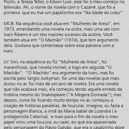
Picchi, a Tereza Teller, o Edwin Luisi, esse foi o meu começo na
televisão. Ah, o nome da novela com o Cazarré, que foi a
primeira que eu tive um papelzinho era “Na Idade do Lobo”
MCB: Na sequência você atua em “Mulheres de Areia”, em
1973, emendando uma novela na outra, mais uma vez com
Ivani Ribeiro e um dos maiores sucessos da autora. Você
também atua em “O Machão” (1974), que tem argumento
dela. Gostaria que comentasse sobre essa parceria com a
Ivani.
LV: Sim, na sequência eu fiz “Mulheres de Areia”, foi
maravilhoso, que novela incrível, e logo em seguida “O
Machão”. “O Machão” era argumento da Ivani, mas foi
escrita pelo Sérgio Jockyman, foi uma das novelas que mais
durou no ar, foi mais de um ano de novela. Era uma novela
que não acabava mais, ela começou tendo aquele enredo da
história mesmo do Shakespeare (“A Megera Domada”), mas
depois, como foi ficando muito tempo no ar, começou a
criação de histórias paralelas, de loucuras. Imagina, eu fazia a
personagem Bianca, a irmã da Maria Isabel de Lizandra ( a
protagonista Catarina), e mais para o fim da novela o meu
papel virou uma loucura, eu casei, eu que era apaixonada
pelo personagem do Flávio Galvão, que era o casalzinho doce