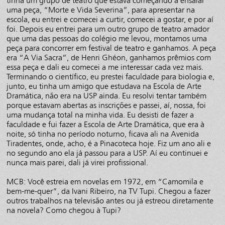
tinha um grupo de teatro que estava começando a ensaiar
uma peça, “Morte e Vida Severina”, para apresentar na
escola, eu entrei e comecei a curtir, comecei a gostar, e por aí
foi. Depois eu entrei para um outro grupo de teatro amador
que uma das pessoas do colégio me levou, montamos uma
peça para concorrer em festival de teatro e ganhamos. A peça
era “A Via Sacra”, de Henri Ghéon, ganhamos prêmios com
essa peça e dali eu comecei a me interessar cada vez mais.
Terminando o científico, eu prestei faculdade para biologia e,
junto, eu tinha um amigo que estudava na Escola de Arte
Dramática, não era na USP ainda. Eu resolvi tentar também
porque estavam abertas as inscrições e passei, aí, nossa, foi
uma mudança total na minha vida. Eu desisti de fazer a
faculdade e fui fazer a Escola de Arte Dramática, que era à
noite, só tinha no período noturno, ficava ali na Avenida
Tiradentes, onde, acho, é a Pinacoteca hoje. Fiz um ano ali e
no segundo ano ela já passou para a USP. Aí eu continuei e
nunca mais parei, dali já virei profissional.
MCB: Você estreia em novelas em 1972, em “Camomila e
bem-me-quer”, da Ivani Ribeiro, na TV Tupi. Chegou a fazer
outros trabalhos na televisão antes ou já estreou diretamente
na novela? Como chegou à Tupi?