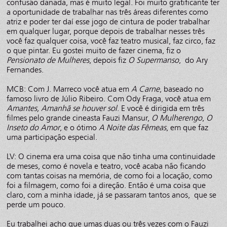
confusão danada, mas é muito legal. Foi muito gratificante ter
a oportunidade de trabalhar nas três áreas diferentes como
atriz e poder ter daí esse jogo de cintura de poder trabalhar
em qualquer lugar, porque depois de trabalhar nesses três
você faz qualquer coisa, você faz teatro musical, faz circo, faz
o que pintar. Eu gostei muito de fazer cinema, fiz o
Pensionato de Mulheres
, depois fiz
O Supermanso
, do Ary
Fernandes.
MCB: Com J. Marreco você atua em
A Carne
, baseado no
famoso livro de Júlio Ribeiro. Com Ody Fraga, você atua em
Amantes, Amanhã se houver sol
. E você é dirigida em três
filmes pelo grande cineasta Fauzi Mansur,
O Mulherengo
,
O
Inseto do Amor
, e o ótimo
A Noite das Fêmeas
, em que faz
uma participação especial.
LV: O cinema era uma coisa que não tinha uma continuidade
de meses, como é novela e teatro, você acaba não ficando
com tantas coisas na memória, de como foi a locação, como
foi a filmagem, como foi a direção. Então é uma coisa que
claro, com a minha idade, já se passaram tantos anos, que se
perde um pouco.
Eu trabalhei acho que umas duas ou três vezes com o Fauzi