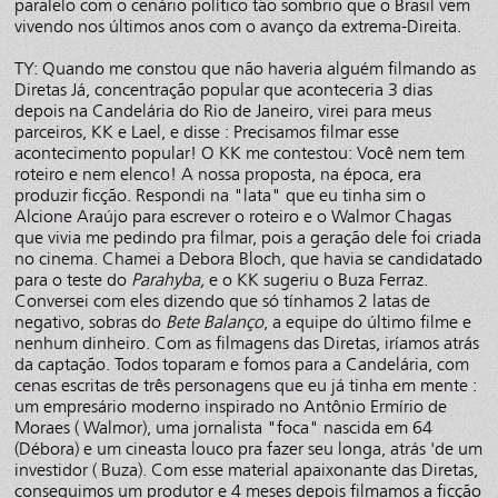
paralelo com o cenário político tão sombrio que o Brasil vem
vivendo nos últimos anos com o avanço da extrema-Direita.
TY: Quando me constou que não haveria alguém filmando as
Diretas Já, concentração popular que aconteceria 3 dias
depois na Candelária do Rio de Janeiro, virei para meus
parceiros, KK e Lael, e disse : Precisamos filmar esse
acontecimento popular! O KK me contestou: Você nem tem
roteiro e nem elenco! A nossa proposta, na época, era
produzir ficção. Respondi na "lata" que eu tinha sim o
Alcione Araújo para escrever o roteiro e o Walmor Chagas
que vivia me pedindo pra filmar, pois a geração dele foi criada
no cinema. Chamei a Debora Bloch, que havia se candidatado
para o teste do
Parahyba,
e o KK sugeriu o Buza Ferraz.
Conversei com eles dizendo que só tínhamos 2 latas de
negativo, sobras do
Bete Balanço
, a equipe do último filme e
nenhum dinheiro. Com as filmagens das Diretas, iríamos atrás
da captação. Todos toparam e fomos para a Candelária, com
cenas escritas de três personagens que eu já tinha em mente :
um empresário moderno inspirado no Antônio Ermírio de
Moraes ( Walmor), uma jornalista "foca" nascida em 64
(Débora) e um cineasta louco pra fazer seu longa, atrás 'de um
investidor ( Buza). Com esse material apaixonante das Diretas,
conseguimos um produtor e 4 meses depois filmamos a ficção