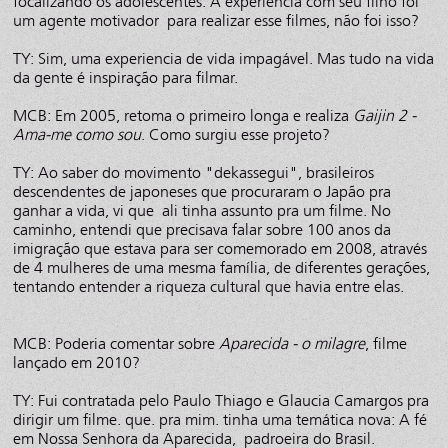
focalizando os adolescentes. A experiência com seu filho foi
um agente motivador para realizar esse filmes, não foi isso?
TY: Sim, uma experiencia de vida impagável. Mas tudo na vida
da gente é inspiração para filmar.
MCB: Em 2005, retoma o primeiro longa e realiza
Gaijin 2 -
Ama-me como sou
. Como surgiu esse projeto?
TY: Ao saber do movimento "dekassegui", brasileiros
descendentes de japoneses que procuraram o Japão pra
ganhar a vida, vi que ali tinha assunto pra um filme. No
caminho, entendi que precisava falar sobre 100 anos da
imigração que estava para ser comemorado em 2008, através
de 4 mulheres de uma mesma família, de diferentes gerações,
tentando entender a riqueza cultural que havia entre elas.
MCB: Poderia comentar sobre
Aparecida - o milagre
, filme
lançado em 2010?
TY: Fui contratada pelo Paulo Thiago e Glaucia Camargos pra
dirigir um filme. que. pra mim. tinha uma temática nova: A fé
em Nossa Senhora da Aparecida, padroeira do Brasil.