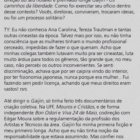
caminhos da liberdade
. Como foi exercitar seu ofício dentro
desse contexto? Vocês, diretoras, conviveram, trocaram ideias,
ou foi um processo solitário?
TY: Eu não conhecia Ana Carolina, Tereza Trautman e tantas
outras cineastas da época. Talvez mais por isso, eu não tinha
consciência que as mulheres tinham o mundo profissional
cerceado, impedidas de fazer o que queriam. Acho que
minhas colegas também lutavam muito pra ser cineastas, luta
muito árdua para todos os gêneros, tão grande que, no meu
caso, não percebi os outros inconvenientes. Se senti
discriminação, achava que por ser caipira vindo do interior,
por ter fisionomia japonesa, nunca porque era mulher... Fui
fazendo sem pedir licença, achando que meus direitos eram
vastos! rsrs
Até dirigir o
Gaijin
, só tinha feito três documentários de
criação coletiva. Na UFF,
Mouros e Cristãos
, e de forma
independente
Bon Odori
e
Viva 24 de Maio
, codireção com
Edgar Moura sobre a regulamentação da profissão dos
Artistas e Técnicos da área.
Gaijin
foi minha primeira ficção e
meu primeiro longa. Acho que eu não tinha noção da
responsabilidade que estava assumindo. Mas confiei nos