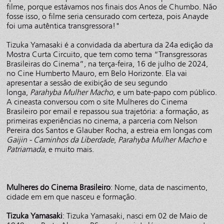
filme, porque estávamos nos finais dos Anos de Chumbo. Não
fosse isso, o filme seria censurado com certeza, pois Anayde
foi uma autêntica transgressora!"
Tizuka Yamasaki é a convidada da abertura da 24a edição da
Mostra Curta Circuito, que tem como tema “Transgressoras
Brasileiras do Cinema”, na terça-feira, 16 de julho de 2024,
no Cine Humberto Mauro, em Belo Horizonte. Ela vai
apresentar a sessão de exibição de seu segundo
longa,
Parahyba Mulher Macho,
e um bate-papo com público.
A cineasta conversou com o site Mulheres do Cinema
Brasileiro por email e repassou sua trajetória: a formação, as
primeiras experiências no cinema, a parceria com Nelson
Pereira dos Santos e Glauber Rocha, a estreia em longas com
Gaijin - Caminhos da Liberdade
,
Parahyba Mulher Macho
e
Patriamada
, e muito mais.
Mulheres do Cinema Brasileiro
: Nome, data de nascimento,
cidade em em que nasceu e formação.
Tizuka Yamasaki
: Tizuka Yamasaki, nasci em 02 de Maio de