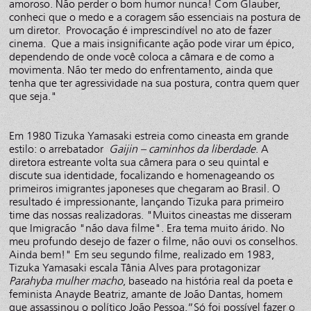
amoroso. Não perder o bom humor nunca! Com Glauber,
conheci que o medo e a coragem são essenciais na postura de
um diretor. Provocação é imprescindível no ato de fazer
cinema. Que a mais insignificante ação pode virar um épico,
dependendo de onde você coloca a câmara e de como a
movimenta. Não ter medo do enfrentamento, ainda que
tenha que ter agressividade na sua postura, contra quem quer
que seja."
Em 1980 Tizuka Yamasaki estreia como cineasta em grande
estilo: o arrebatador
Gaijin – caminhos da liberdade
. A
diretora estreante volta sua câmera para o seu quintal e
discute sua identidade, focalizando e homenageando os
primeiros imigrantes japoneses que chegaram ao Brasil. O
resultado é impressionante, lançando Tizuka para primeiro
time das nossas realizadoras. "Muitos cineastas me disseram
que Imigracão "não dava filme". Era tema muito árido. No
meu profundo desejo de fazer o filme, não ouvi os conselhos.
Ainda bem!" Em seu segundo filme, realizado em 1983,
Tizuka Yamasaki escala Tânia Alves para protagonizar
Parahyba mulher macho
, baseado na história real da poeta e
feminista Anayde Beatriz, amante de João Dantas, homem
que assassinou o político João Pessoa.”Só foi possível fazer o