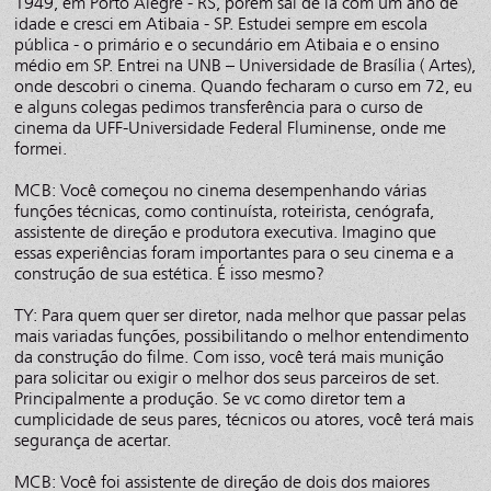
1949, em Porto Alegre - RS, porém sai de lá com um ano de
idade e cresci em Atibaia - SP. Estudei sempre em escola
pública - o primário e o secundário em Atibaia e o ensino
médio em SP. Entrei na UNB – Universidade de Brasília ( Artes),
onde descobri o cinema. Quando fecharam o curso em 72, eu
e alguns colegas pedimos transferência para o curso de
cinema da UFF-Universidade Federal Fluminense, onde me
formei.
MCB: Você começou no cinema desempenhando várias
funções técnicas, como continuísta, roteirista, cenógrafa,
assistente de direção e produtora executiva. Imagino que
essas experiências foram importantes para o seu cinema e a
construção de sua estética. É isso mesmo?
TY: Para quem quer ser diretor, nada melhor que passar pelas
mais variadas funções, possibilitando o melhor entendimento
da construção do filme. Com isso, você terá mais munição
para solicitar ou exigir o melhor dos seus parceiros de set.
Principalmente a produção. Se vc como diretor tem a
cumplicidade de seus pares, técnicos ou atores, você terá mais
segurança de acertar.
MCB: Você foi assistente de direção de dois dos maiores