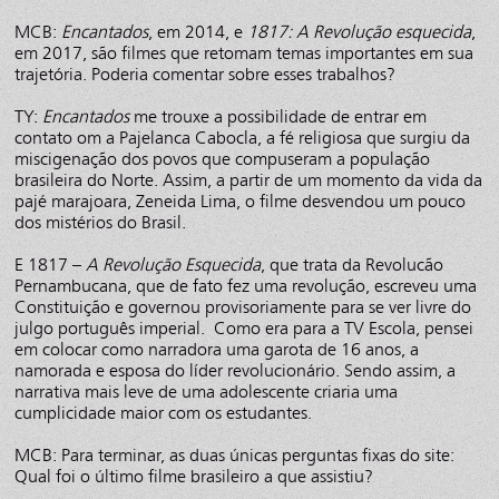
MCB:
Encantados
, em 2014, e
1817: A Revolução esquecida
,
em 2017, são filmes que retomam temas importantes em sua
trajetória. Poderia comentar sobre esses trabalhos?
TY:
Encantados
me trouxe a possibilidade de entrar em
contato om a Pajelanca Cabocla, a fé religiosa que surgiu da
miscigenação dos povos que compuseram a população
brasileira do Norte. Assim, a partir de um momento da vida da
pajé marajoara, Zeneida Lima, o filme desvendou um pouco
dos mistérios do Brasil.
E 1817 –
A Revolução Esquecida
, que trata da Revolucão
Pernambucana, que de fato fez uma revolução, escreveu uma
Constituição e governou provisoriamente para se ver livre do
julgo português imperial. Como era para a TV Escola, pensei
em colocar como narradora uma garota de 16 anos, a
namorada e esposa do líder revolucionário. Sendo assim, a
narrativa mais leve de uma adolescente criaria uma
cumplicidade maior com os estudantes.
MCB: Para terminar, as duas únicas perguntas fixas do site:
Qual foi o último filme brasileiro a que assistiu?