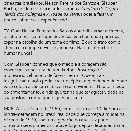
cineastas brasileiros, Nelson Pereira dos Santos e Glauber
Rocha, em filmes importantes como
O Amuleto de Ogum
,
Tenda dos Milagres
e
A Idade da Terra
. Poderia falar um
pouco sobre essas experiências?
TY: Com Nelson Pereira dos Santos aprendi a amar o cinema,
a cultura brasileira e que devemos ter a liberdade para nos
expor na escolha de um tema de filme. E que o trato com o
elenco e a equipe deve ser amoroso. Não perder o bom
humor nunca!
Com Glauber, conheci que o medo e a coragem são
essenciais na postura de um diretor. Provocação é
imprescindível no ato de fazer cinema. Que a mais
insignificante ação pode virar um épico, dependendo de onde
você coloca a câmara e de como a movimenta. Não ter medo
do enfrentamento, ainda que tenha que ter agressividade na
sua postura, contra quem quer que seja.
MCB: Até a década de 1960, temos menos de 10 diretoras de
longa-metragem no Brasil, realidade que começa a mudar na
década de 1970, com uma geração da qual faz parte
dirigindo seus primeiros curtas e logo depois desaguando na
direção do seu notável e premiado longa
Gaijin - Os