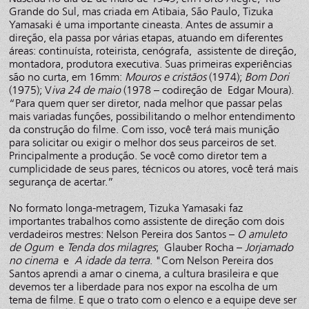
Grande do Sul, mas criada em Atibaia, São Paulo, Tizuka
Yamasaki é uma importante cineasta. Antes de assumir a
direção, ela passa por várias etapas, atuando em diferentes
áreas: continuísta, roteirista, cenógrafa, assistente de direção,
montadora, produtora executiva. Suas primeiras experiências
são no curta, em 16mm:
Mouros e cristãos
(1974);
Bom Dori
(1975); V
iva 24 de maio
(1978 – codireção de Edgar Moura).
“Para quem quer ser diretor, nada melhor que passar pelas
mais variadas funções, possibilitando o melhor entendimento
da construção do filme. Com isso, você terá mais munição
para solicitar ou exigir o melhor dos seus parceiros de set.
Principalmente a produção. Se você como diretor tem a
cumplicidade de seus pares, técnicos ou atores, você terá mais
segurança de acertar.”
No formato longa-metragem, Tizuka Yamasaki faz
importantes trabalhos como assistente de direção com dois
verdadeiros mestres: Nelson Pereira dos Santos –
O amuleto
de Ogum
e
Tenda dos milagres
; Glauber Rocha –
Jorjamado
no cinema
e
A idade da terra
. "Com Nelson Pereira dos
Santos aprendi a amar o cinema, a cultura brasileira e que
devemos ter a liberdade para nos expor na escolha de um
tema de filme. E que o trato com o elenco e a equipe deve ser