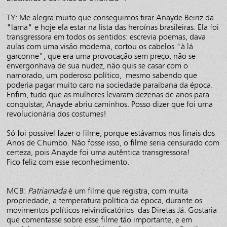
TY: Me alegra muito que conseguimos tirar Anayde Beiriz da
"lama" e hoje ela estar na lista das heroínas brasileiras. Ela foi
transgressora em todos os sentidos: escrevia poemas, dava
aulas com uma visão moderna, cortou os cabelos "à lá
garconne", que era uma provocação sem preço, não se
envergonhava de sua nudez, não quis se casar com o
namorado, um poderoso político, mesmo sabendo que
poderia pagar muito caro na sociedade paraibana da época.
Enfim, tudo que as mulheres levaram dezenas de anos para
conquistar, Anayde abriu caminhos. Posso dizer que foi uma
revolucionária dos costumes!
Só foi possível fazer o filme, porque estávamos nos finais dos
Anos de Chumbo. Não fosse isso, o filme seria censurado com
certeza, pois Anayde foi uma autêntica transgressora!
Fico feliz com esse reconhecimento.
MCB:
Patriamada
é um filme que registra, com muita
propriedade, a temperatura política da época, durante os
movimentos políticos reivindicatórios das Diretas Já. Gostaria
que comentasse sobre esse filme tão importante, e em