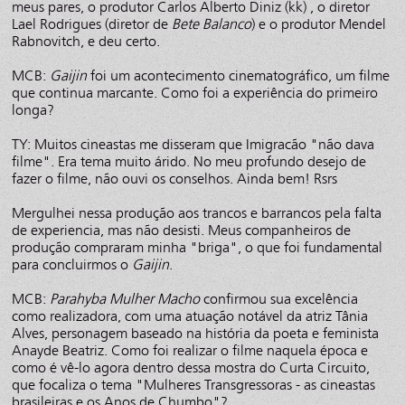
meus pares, o produtor Carlos Alberto Diniz (kk) , o diretor
Lael Rodrigues (diretor de
Bete Balanco
) e o produtor Mendel
Rabnovitch, e deu certo.
MCB:
Gaijin
foi um acontecimento cinematográfico, um filme
que continua marcante. Como foi a experiência do primeiro
longa?
TY: Muitos cineastas me disseram que Imigracão "não dava
filme". Era tema muito árido. No meu profundo desejo de
fazer o filme, não ouvi os conselhos. Ainda bem! Rsrs
Mergulhei nessa produção aos trancos e barrancos pela falta
de experiencia, mas não desisti. Meus companheiros de
produção compraram minha "briga", o que foi fundamental
para concluirmos o
Gaijin
.
MCB:
Parahyba Mulher Macho
confirmou sua excelência
como realizadora, com uma atuação notável da atriz Tânia
Alves, personagem baseado na história da poeta e feminista
Anayde Beatriz. Como foi realizar o filme naquela época e
como é vê-lo agora dentro dessa mostra do Curta Circuito,
que focaliza o tema "Mulheres Transgressoras - as cineastas
brasileiras e os Anos de Chumbo"?