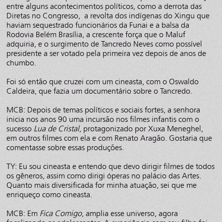
entre alguns acontecimentos políticos, como a derrota das
Diretas no Congresso, a revolta dos indígenas do Xingu que
haviam sequestrado funcionários da Funai e a balsa da
Rodovia Belém Brasília, a crescente força que o Maluf
adquiria, e o surgimento de Tancredo Neves como possível
presidente a ser votado pela primeira vez depois de anos de
chumbo.
Foi só então que cruzei com um cineasta, com o Oswaldo
Caldeira, que fazia um documentário sobre o Tancredo.
MCB: Depois de temas políticos e sociais fortes, a senhora
inicia nos anos 90 uma incursão nos filmes infantis com o
sucesso
Lua de Cristal
, protagonizado por Xuxa Meneghel,
em outros filmes com ela e com Renato Aragão. Gostaria que
comentasse sobre essas produções.
TY: Eu sou cineasta e entendo que devo dirigir filmes de todos
os gêneros, assim como dirigi óperas no palácio das Artes.
Quanto mais diversificada for minha atuação, sei que me
enriqueço como cineasta.
MCB: Em
Fica Comigo
, amplia esse universo, agora