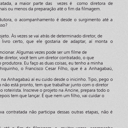
atada, a maior parte das vezes é como diretora de
 mais ou menos da preparação até o fim da filmagem.
utora, o acompanhamento é desde o surgimento até a
sso?
jeto. Às vezes se vai atrás de determinado diretor, de
u livro certo, que ele gostaria de adaptar, aí monta o
ncionar. Algumas vezes pode ser um filme de
e diretor, você tem um diretor contratado, o que
o produtora. Eu faço as duas coisas, eu tenho a minha
hiquinho, o Francisco Cesar Filho, que é a Anhagabaú,
 na Anhagabaú aí eu cuido desde o inicinho. Tipo, pego o
iro não está pronto, tem que trabalhar junto com o diretor
 roteirista. Inscreve o projeto na Ancine, prepara todo o
epois tem que lançar. É que nem um filho, vai cuidar o
a contratada não participa dessas outras etapas, não é