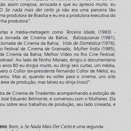
ção assim corajosa, arriscada e que eu aprecio muito, eu
. O
Se nada mais der certo
já não era uma parceira tão
ma produtora de Brasília e eu era a produtora executiva do
inha produtora”.
curtas e média-metragem como
Terceira Idade
, (1983) -
 na Jornada de Cinema da Bahia;
Balzaquianas
(1981),
a Jornada de Cinema da Bahia;
Vida de Doméstica
(1976),
o Festival de Cinema de Gramado;
Mulher Índia
(1985),
de Cinema da Bahia; Melhor Vídeo no Rio Cine Festival;
obrasil. Ao lado de Ninho Moraes, dirigiu o documentário
 anos 80 eu dirigia muito, eu dirigi seis curtas, um média,
 veio o Collor (ex-presidente Fernando Collor de Melo), eu
arou. Mas aí, quando eu voltei para o cinema, uns oito
área de produção, mas talvez eu dirija (risos)”.
ostra de Cinema de Tiradentes acompanhando a exibição de
e José Eduardo Belmonte, e conversou com o Mulheres. Ela
tou sobre seus trabalhos de produção, seu lado cineasta, e
eiro
: Bom, o
Se Nada Mais Der Certo
é uma segunda