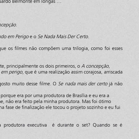
duardo Belmonte em longas …
.
ncepção
.
do em Perigo
e o
Se Nada Mais Der Certo
.
ue os filmes não compõem uma trilogia, como foi esses
nte, principalmente os dois primeiros, o
A concepção
,
em perigo
, que é uma realização assim corajosa, arriscada
gosto muito desse filme. O
Se nada mais der certo
já não
 porque era por uma produtora de Brasília e eu era a
me, não era feito pela minha produtora. Mas foi ótimo
í na fase de finalização ele tocou o projeto sozinho e eu fui
.
 produtora executiva é durante o set? Quando se é