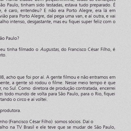
ão Paulo, tinham sido testadas, estava tudo preparado. É
e, é caro, entendeu? E não era Porto Alegre, era lá em
ião para Porto Alegre, daí pega uma van, e aí outra, e vai
balho intenso, desgastante, mas eu fiquei super feliz com o
São Paulo?
o eu tinha filmado o
Augustas
, do Francisco César Filho, é
nto.
08, acho que foi por aí. A gente filmou e não entramos em
nte, a gente só rodou o filme. Nesse meio tempo é que
ir, no Sul. Como diretora de produção contratada, encerrei
i todo mundo de volta para São Paulo, para o Rio, fiquei
ando o circo e aí voltei.
produtora.
nho (Francisco César Filho) somos sócios. Daí o
lho na TV Brasil e ele teve que se mudar de São Paulo,