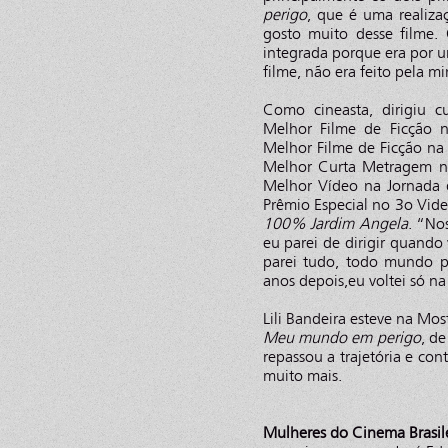
perigo
, que é uma realiza
gosto muito desse filme
integrada porque era por u
filme, não era feito pela m
Como cineasta, dirigiu 
Melhor Filme de Ficção
Melhor Filme de Ficção n
Melhor Curta Metragem n
Melhor Vídeo na Jornada 
Prêmio Especial no 3o Vide
100% Jardim Angela
. “Nos
eu parei de dirigir quando
parei tudo, todo mundo p
anos depois,eu voltei só na 
Lili Bandeira esteve na M
Meu mundo em perigo
, d
repassou a trajetória e con
muito mais.
Mulheres do Cinema Brasil