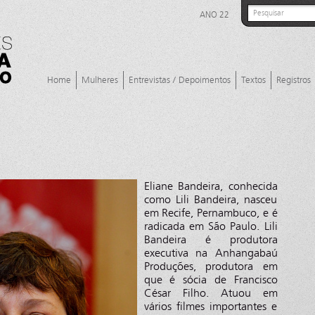
ANO 22
Home
Mulheres
Entrevistas / Depoimentos
Textos
Registros
Eliane Bandeira, conhecida
como Lili Bandeira, nasceu
em Recife, Pernambuco, e é
radicada em São Paulo. Lili
Bandeira é produtora
executiva na Anhangabaú
Produções, produtora em
que é sócia de Francisco
César Filho. Atuou em
vários filmes importantes e