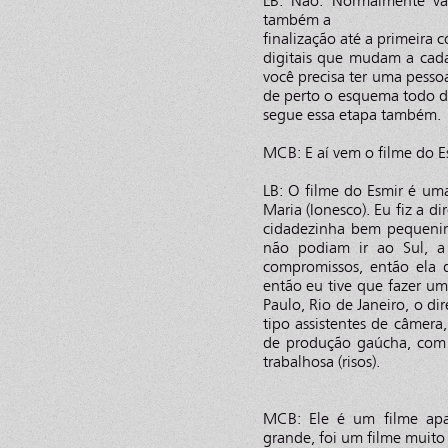
LB: Não. Normalmente va
também a
finalização até a primeira 
digitais que mudam a cada 
você precisa ter uma pess
de perto o esquema todo de
segue essa etapa também.
MCB: E aí vem o filme do E
LB: O filme do Esmir é uma
Maria (Ionesco). Eu fiz a 
cidadezinha bem pequenin
não podiam ir ao Sul, a
compromissos, então ela da
então eu tive que fazer u
Paulo, Rio de Janeiro, o d
tipo assistentes de câmera,
de produção gaúcha, com 
trabalhosa (risos).
MCB: Ele é um filme ap
grande, foi um filme muit