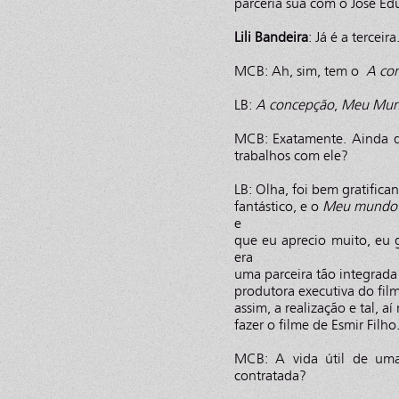
parceria sua com o José E
Lili Bandeira
: Já é a terceira
MCB: Ah, sim, tem o
A co
LB:
A concepção
,
Meu Mun
MCB: Exatamente. Ainda q
trabalhos com ele?
LB: Olha, foi bem gratifica
fantástico, e o
Meu mundo 
e
que eu aprecio muito, eu 
era
uma parceira tão integrada
produtora executiva do fil
assim, a realização e tal, a
fazer o filme de Esmir Filho
MCB: A vida útil de uma
contratada?