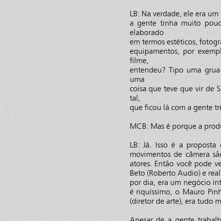
LB: Na verdade, ele era um
a gente tinha muito pou
elaborado
em termos estéticos, fotogr
equipamentos, por exemp
filme,
entendeu? Tipo uma grua 
uma
coisa que teve que vir de
tal,
que ficou lá com a gente trê
MCB: Mas é porque a produ
LB: Já. Isso é a proposta
movimentos de câmera são
atores. Então você pode v
Beto (Roberto Audio) e re
por dia, era um negócio in
é riquíssimo, o Mauro Pinh
(diretor de arte), era tudo 
Apesar de a gente trabal