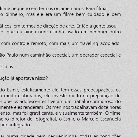
 filme pequeno em termos orçamentários. Para filmar,
co dinheiro, mas ele era um filme bem cuidado e bem
áficos, em termos de direção de arte. Então a gente usou
lo, que eu ainda nunca tinha usado em nenhum outro
com controle remoto, com mais um traveling acoplado,
 São Paulo num caminhão especial, um operador especial e
s dias.
ção já apostava nisso?
 do Esmir, esteticamente ele tem essas preocupações, os
 muito elaborados, ele investe muito na preparação de
er que os adolescentes tiveram um trabalho primoroso do
almente eles renderam. Os meninos trabalhavam doze horas
tenso, mas foi gratificante, e visualmente também. O filme
eiro (diretor de fotografia), o Esmir, o Marcelo Escañuela
muito integrado.
har numa cidade bem pequenininha, todas as condições