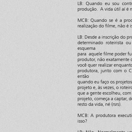
LB: Quando eu sou contr
produção. A vida útil aí é
MCB: Quando se é a prod
realização do filme, não é i
LB: Desde a inscrição do pro
determinado roteirista o
esquema
para aquele filme poder fu
produtor, não exatamente d
você quer realizar enquant
produtora, junto com o C
então
quando eu faço os projetos
projeto e, às vezes, o rote
que a gente escolheu, com o
projeto, começa a captar, d
resto da vida, né (rsrs).
MCB: A produtora executiv
isso?