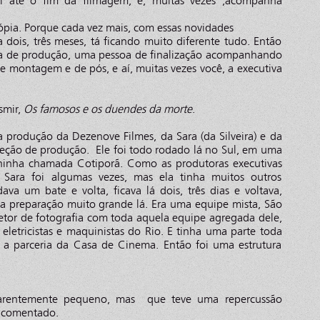
i até o fim da filmagem, e, muitas vezes ,acompanha
cópia. Porque cada vez mais, com essas novidades
dois, três meses, tá ficando muito diferente tudo. Então
oa de produção, uma pessoa de finalização acompanhando
 montagem e de pós, e aí, muitas vezes você, a executiva
smir,
Os famosos e os duendes da morte
.
 produção da Dezenove Filmes, da Sara (da Silveira) e da
direção de produção. Ele foi todo rodado lá no Sul, em uma
inha chamada Cotiporã. Como as produtoras executivas
 Sara foi algumas vezes, mas ela tinha muitos outros
va um bate e volta, ficava lá dois, três dias e voltava,
ma preparação muito grande lá. Era uma equipe mista, São
iretor de fotografia com toda aquela equipe agregada dele,
 eletricistas e maquinistas do Rio. E tinha uma parte toda
a parceria da Casa de Cinema. Então foi uma estrutura
arentemente pequeno, mas que teve uma repercussão
o comentado.