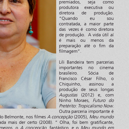
premiados, seja como
produtora executiva ou
diretora de produção.
“Quando eu sou
contratada, a maior parte
das vezes é como diretora
de produção. A vida útil aí
é mais ou menos da
preparação até o fim da
filmagem”.
Lili Bandeira tem parcerias
importantes no cinema
brasileiro. Sócia de
Francisco César Filho, o
Chiquinho, assinou a
produção de seus longas
Augustas
(2012) e, com
Ninho Moraes,
Futuro do
Pretérito: Tropicalismo Now
.
Outra parceria importante é
do Belmonte, nos filmes
A concepção
(2005),
Meu mundo
da mais der certo (2008). “ Olha, foi bem gratificante,
imeiros, o
A concepção
, fantástico, e o
Meu mundo em