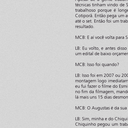
técnicas tinham vindo de S
trabalhoso porque é long
Cotiporã. Então pega um av
até o set. Então foi um tra
resultado.
MCB: E aí você volta para 
LB: Eu volto, e antes diss
um edital de baixo orçame
MCB: Isso foi quando?
LB: Isso foi em 2007 ou 20
montagem logo imediatame
eu fui fazer o filme do Esm
no fim da filmagem, mande
lá mais uns 15 dias desmont
MCB: O Augustas é da sua 
LB: Sim, minha e do Chiqui
Chiquinho pegou um traba