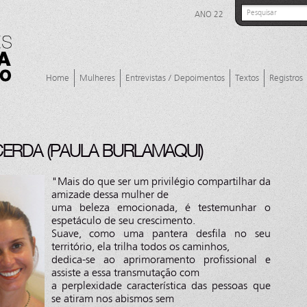
ANO 22
Home
Mulheres
Entrevistas / Depoimentos
Textos
Registros
CERDA (PAULA BURLAMAQUI)
"Mais do que ser um privilégio compartilhar da
amizade dessa mulher de
uma beleza emocionada, é testemunhar o
espetáculo de seu crescimento.
Suave, como uma pantera desfila no seu
território, ela trilha todos os caminhos,
dedica-se ao aprimoramento profissional e
assiste a essa transmutação com
a perplexidade característica das pessoas que
se atiram nos abismos sem