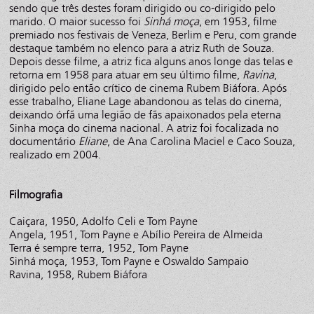
sendo que três destes foram dirigido ou co-dirigido pelo
marido. O maior sucesso foi
Sinhá moça
, em 1953, filme
premiado nos festivais de Veneza, Berlim e Peru, com grande
destaque também no elenco para a atriz Ruth de Souza.
Depois desse filme, a atriz fica alguns anos longe das telas e
retorna em 1958 para atuar em seu último filme,
Ravina
,
dirigido pelo então crítico de cinema Rubem Biáfora. Após
esse trabalho, Eliane Lage abandonou as telas do cinema,
deixando órfã uma legião de fãs apaixonados pela eterna
Sinha moça do cinema nacional. A atriz foi focalizada no
documentário
Eliane
, de Ana Carolina Maciel e Caco Souza,
realizado em 2004.
Filmografia
Caiçara, 1950, Adolfo Celi e Tom Payne
Angela, 1951, Tom Payne e Abílio Pereira de Almeida
Terra é sempre terra, 1952, Tom Payne
Sinhá moça, 1953, Tom Payne e Oswaldo Sampaio
Ravina, 1958, Rubem Biáfora