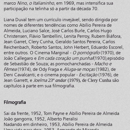
marco
Nino, o Italianinho
, em 1969, mas intensifica sua
participação na telinha só a partir da década 70.
Liana Duval tem um currículo invejável, sendo dirigida por
nomes de diferentes tendências como Abílio Pereira de
Almeida, Luciano Salce, José Carlos Burle, Carlos Hugo
Christensen, Flávio Tambellini, Lenita Perroy, Rubem Biáfora,
Jean Garret, Clery Cunha, Geraldo Santos Pereira, Carlos
Reichenbach, Roberto Santos, John Herbert, Eduardo Escorel,
entre outros. O Cinema Marginal -
O pornógrafo
(1970), de
João Callegaro e
Em cada coração um punhal
(1970),episódio
de Sebastião de Souza; as pornochanchadas -
Macho e
Fêmea
(1974), de Ody Fraga e
Aluga-se moças
(1982), de
Deni Cavalcanti; e o cinema popular -
Excitação
(1976), de
Jean Garrett, e
Joelma
são
23º andar
(1979), de Clery Cunha
capítulos à parte em sua filmografia.
Filmografia
Sai da frente, 1952, Tom Payne e Abílio Pereira de Almeida
João gangorra, 1952, Alberto Pieralisi
Nadando em dinheiro, 1953, Abílio Pereira de Almeida
Uma vida para dois, 1953, Armando de Miranda