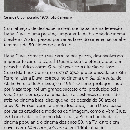
Cena de O pornógrafo, 1970, João Callegaro
Com atuação de destaque no teatro e trabalhos na televisão,
Liana Duval é uma presença importante na história do cinema
brasileiro. A atriz passou por várias fases do cinema nacional e
tem mais de 50 filmes no currículo.
Liana Duval começou sua carreira nos palcos, desenvolvendo
importante carreira teatral. Durante sua trajetória, atuou em
peças históricas como
O rei da vela
, com direção de José
Celso Martinez Correa, e
Gota d´água
, protagonizada por Bibi
Ferreira. Liana Duval estreou no cinema em
Sai da frente
, de
Abílio Pereira de Almeida, em 1952. O filme, protagonizado
por Mazaroppi foi um grande sucesso e foi produzido pela
Vera Cruz. Começava aí uma das mais extensas carreiras de
atriz no cinema brasileiro, que vai da década de 50 até os
anos 90. Em sua carreira cinematográfica, Liana Duval passa
por vários estúdios e modelos de filmagem, como a Vera Cruz,
as Chanchadas, o Cinema Marginal, a Pornochanchada, o
cinema popular, e o cinema dos anos 80. Na TV, estreia em
novelas em
Marcados pelo amor
, em 1964, atua no