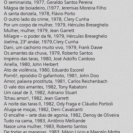
O seminarista, 1977, Geraldo Santos Pereira
Mágoa de boiadeiro, (1977, Jeremias Moreira Filho
A santa donzela, 1978, Flávio Porto
O outro lado do crime, 1978, Clery Cunha
Por um corpo de mulher, 1979, Hércules Breseghelo
Mulher, mulher, 1979, Jean Garrett
Milagre – o poder da fé, 1979, Hércules Breseghelo
Joelma,
andar, 1979,Clery Cunha
23º
Dani, um cachorro muito vivo, 1979, Frank Dawe
Os amantes da chuva, 1979, Roberto Santos
Império das taras, 1980, José Adolfo Cardoso
Ariella, 1980, John Herbert
Ato de violência, 1980, Eduardo Escorel
Pornô!, episódio O gafanhoto, 1981, John Doo
Amor, palavra prostituta, 1981, Carlos Reichenbach
O vale dos amantes, 1982, Tony Rabatoni
Um casal de 3, 1982, Adriano Stuart
Tchau amor!, 1982, Jean Garrett
A noite das taras II, 1982, Ody Fraga e Cláudio Portioli
Aluga-se moças, 1982, Deni Cavalcanti
O encalhe – sete dias de agonia, 1982, Denoy de Oliveira
Tudo na cama, 1983, Antônio Melliande
Nasce uma mulher, 1983, Roberto Santos
De todas as maneiras, 1983, Mário Lúcio e Marcelo Motta