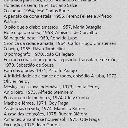
Floradas na serra, 1954, Luciano Salce
O craque, 1954, José Carlos Burle
A pensão de dona estela, 1956, Ferenc Fekete e Alfredo
Palácios
O pão que o diabo amassou, 1957, Maria Basaglia
Hoje o galo sou eu, 1958, Aloísio T. de Carvalho
Só naquela base, 1960, Ronaldo Lupo
Crônica da cidade amada, 1964, Carlos Hugo Christensen
O beijo, 1965, Flávio Tambellini
O pornógrafo, 1970, João Callegaro
Em cada coração um punhal, episódio Transplante de mãe,
1970, Sebastião de Souza
Fora das grades, 1971, Astolfo Araújo
A infidelidade ao alcance de todos, episódio A tuba, 1972,
Olivier Perroy
Mestiça, a escrava indomável, 1973, Lenita Perroy
Anjo loiro, 1973, Alfredo Sternheim
Pensionato de mulheres, 1974, Clery Cunha
Macho e fêmea, 1974, Ody Fraga
As delícias da vida, 1974, Maurício Rittner
A casa das tentações, 1975, Rubem Biáfora
Amantes, amanhã se houver sol, 1975, Ody Fraga
Excitação, 1976, Jean Garrett