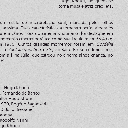
Hugo Khouri, de quem se
torna musa e atriz predileta,
um estilo de interpretação sutil, marcada pelos olhos
laríssima. Essas características a tornaram perfeita para os
hou em vários. Fora do cinema Khouriano, foi destaque em
e momento cinematográfico como sua Frauleim em
Lição de
 em 1975. Outros grandes momentos foram em
Cordélia
ni, e
Aleluia gretchen
, de Sylvio Back. Em seu último filme,
m a filha Júlia, que estreou no cinema ainda criança, no
as
.
er Hugo Khouri
o, Fernando de Barros
lter Hugo Khouri;
970, Rogério Saganzerla
0, Júlio Bressane
oronha
, Rodolfo Nanni
ugo Khouri