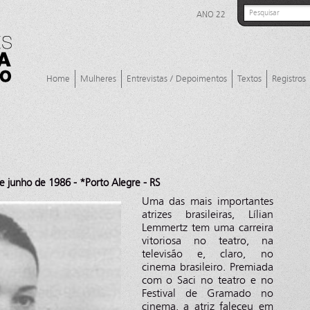
ANO 22
Home
Mulheres
Entrevistas / Depoimentos
Textos
Registros
 junho de 1986 - *Porto Alegre - RS
Uma das mais importantes
atrizes brasileiras, Lílian
Lemmertz tem uma carreira
vitoriosa no teatro, na
televisão e, claro, no
cinema brasileiro. Premiada
com o Saci no teatro e no
Festival de Gramado no
cinema, a atriz faleceu em