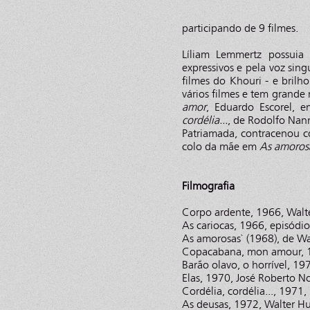
participando de 9 filmes.
Líliam Lemmertz possuia 
expressivos e pela voz singu
filmes do Khouri - e bril
vários filmes e tem grand
amor
, Eduardo Escorel,
cordélia...
, de Rodolfo Nan
Patriamada, contracenou co
colo da mãe em
As amoros
Filmografia
Corpo ardente, 1966, Walt
As cariocas, 1966, episódi
As amorosas` (1968), de Wa
Copacabana, mon amour, 1
Barão olavo, o horrível, 197
Elas, 1970, José Roberto N
Cordélia, cordélia..., 1971
As deusas, 1972, Walter H