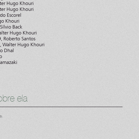
lter Hugo Khouri
lter Hugo Khouri
do Escorel
go Khouri
Sílvio Back
alter Hugo Khouri
, Roberto Santos
2, Walter Hugo Khouri
vo Dhal
o
Yamazaki
bre ela
ch