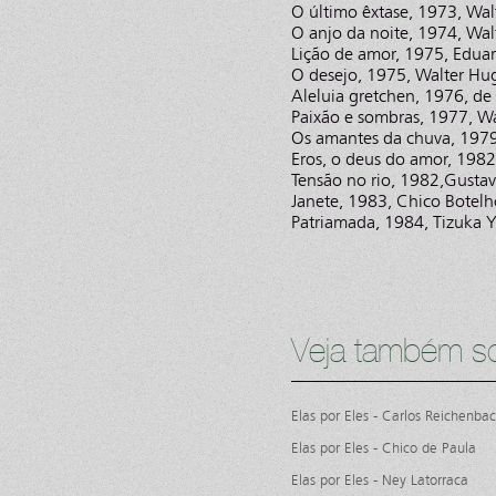
O último êxtase, 1973, Wa
O anjo da noite, 1974, Wa
Lição de amor, 1975, Eduar
O desejo, 1975, Walter Hu
Aleluia gretchen, 1976, de 
Paixão e sombras, 1977, W
Os amantes da chuva, 1979
Eros, o deus do amor, 198
Tensão no rio, 1982,Gusta
Janete, 1983, Chico Botelh
Patriamada, 1984, Tizuka 
Veja também so
Elas por Eles - Carlos Reichenba
Elas por Eles - Chico de Paula
Elas por Eles - Ney Latorraca