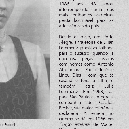
1986 aos 48 anos,
interrompendo uma das
mais brilhantes carreiras,
perda lastimável para as
artes cênicas do país.
Desde o início, em Porto
Alegre, a trajetória de Lílian
Lemmertz já estava talhada
para o sucesso, quando já
encenava peças clássicas
com nomes como Antonio
Abujamara, Paulo José e
Lineu Dias - com que se
casaria e teria a filha, e
também atriz, Júlia
Lemmertz. Em 1963, vai
para São Paulo e integra a
companhia de Cacilda
Becker, sua maior referência
declarada. A estreia no
cinema se dá em 1966 em
Corpo ardente
, de Walter
do Escorel