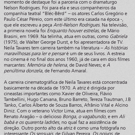
momento de destaque foi a parceria com o dramaturgo
Nelson Rodrigues. Foi para ela e seus companheiros da
companhia teatral “Bléc-Bêrd” – os atores Carlos Gregório e
Paulo César Péreio, com este último era casada na época -,
que ele escreveu a peça
Anti-Nelson Rodrigues
. Na televisão,
a primeira novela foi
Enquanto houver estrelas
, de Mário
Brasini, em 1969. Na telinha, atua em outras, como
Gabriela
(1975), de Walter George Durst, e foi apresentadora de TV.
Neila Tavares tem carreira também na literatura –
As histórias
maravilhosas para ler e pensar
é um de seus livros. A estreia
no cinema é no final dos anos 1960, já de cara em dois filmes
marcantes:
Memória de helena
, de David Neves; e
A
penúltima donzela
, de Fernando Amaral.
A carreira cinematográfica de Neila Tavares está concentrada
basicamente na década de 1970. A atriz é dirigida por
cineastas importantes como Xavier de Oliveira, Flávio
Tambellini, Hugo Carvana, Bruno Barreto, Tereza Trautman, J.B
Tanko, Carlos Alberto de Souza Barros, Afrânio Vital e Alcino
Diniz. Com o veterano Victor Lima, atua em filmes com
Renato Aragão – o delicioso
Bonga, o vagabundo
, e em
Ali
babá e os quarenta ladrões
, no qual faz a assistência de
direção. Outro ponto alto da atriz é como uma fotógrafa no
interessante
Os sensuais
, de Gilvan Pereira.
Os noivos
, de