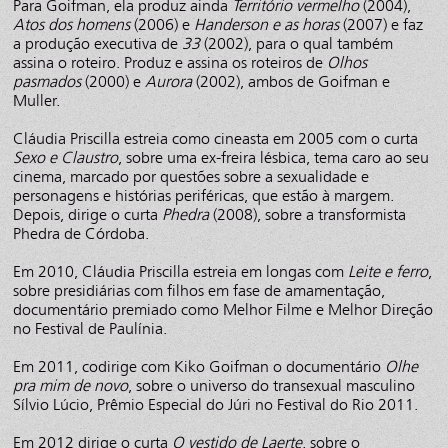
Para Goifman, ela produz ainda
Território vermelho
(2004),
Atos dos homens
(2006) e
Handerson e as horas
(2007) e faz
a produção executiva de
33
(2002), para o qual também
assina o roteiro. Produz e assina os roteiros de
Olhos
pasmados
(2000) e
Aurora
(2002), ambos de Goifman e
Muller.
Cláudia Priscilla estreia como cineasta em 2005 com o curta
Sexo e Claustro
, sobre uma ex-freira lésbica, tema caro ao seu
cinema, marcado por questões sobre a sexualidade e
personagens e histórias periféricas, que estão à margem.
Depois, dirige o curta
Phedra
(2008), sobre a transformista
Phedra de Córdoba.
Em 2010, Cláudia Priscilla estreia em longas com
Leite e ferro
,
sobre presidiárias com filhos em fase de amamentação,
documentário premiado como Melhor Filme e Melhor Direção
no Festival de Paulínia.
Em 2011, codirige com Kiko Goifman o documentário
Olhe
pra mim de novo
, sobre o universo do transexual masculino
Sílvio Lúcio, Prêmio Especial do Júri no Festival do Rio 2011.
Em 2012 dirige o curta
O vestido de Laerte
, sobre o