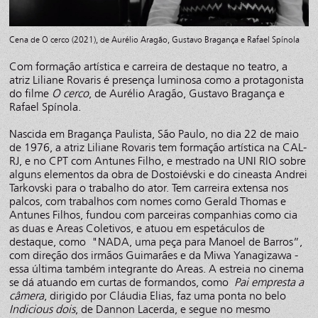
Cena de O cerco (2021), de Aurélio Aragão, Gustavo Bragança e Rafael Spínola
Com formação artística e carreira de destaque no teatro, a
atriz Liliane Rovaris é presença luminosa como a protagonista
do filme
O cerco
, de Aurélio Aragão, Gustavo Bragança e
Rafael Spínola.
Nascida em Bragança Paulista, São Paulo, no dia 22 de maio
de 1976, a atriz Liliane Rovaris tem formação artística na CAL-
RJ, e no CPT com Antunes Filho, e mestrado na UNI RIO sobre
alguns elementos da obra de Dostoiévski e do cineasta Andrei
Tarkovski para o trabalho do ator. Tem carreira extensa nos
palcos, com trabalhos com nomes como Gerald Thomas e
Antunes Filhos, fundou com parceiras companhias como cia
as duas e Areas Coletivos, e atuou em espetáculos de
destaque, como "NADA, uma peça para Manoel de Barros”,
com direção dos irmãos Guimarães e da Miwa Yanagizawa -
essa última também integrante do Areas. A estreia no cinema
se dá atuando em curtas de formandos, como
Pai empresta a
câmera
, dirigido por Cláudia Elias, faz uma ponta no belo
Indicious dois
, de Dannon Lacerda, e segue no mesmo