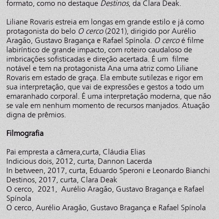
formato, como no destaque
Destinos
, da Clara Deak.
Liliane Rovaris estreia em longas em grande estilo e já como
protagonista do belo
O cerco
(2021), dirigido por Aurélio
Aragão, Gustavo Bragança e Rafael Spínola.
O cerco
é filme
labiríntico de grande impacto, com roteiro caudaloso de
imbricações sofisticadas e direção acertada. É um filme
notável e tem na protagonista Ana uma atriz como Liliane
Rovaris em estado de graça. Ela embute sutilezas e rigor em
sua interpretação, que vai de expressões e gestos a todo um
emaranhado corporal. É uma interpretação moderna, que não
se vale em nenhum momento de recursos manjados. Atuação
digna de prêmios.
Filmografia
Pai empresta a câmera,curta, Cláudia Elias
Indicious dois, 2012, curta, Dannon Lacerda
In between, 2017, curta, Eduardo Speroni e Leonardo Bianchi
Destinos, 2017, curta, Clara Deak
O cerco, 2021, Aurélio Aragão, Gustavo Bragança e Rafael
Spínola
O cerco, Aurélio Aragão, Gustavo Bragança e Rafael Spínola