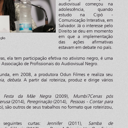
audiovisual começou na
adolescência, quando
estudo na Cipó -
Comunicação Interativa, em
Salvador. Já o interesse pelo
Direito se deu em momento
em que a implementação
ução
das ações afirmativas
estavam em debate no país.
vas, ela tem participação efetiva no ativismo negro, é uma
Associação de Profissionais do Audiovisual Negro.
unda, em 2008, a produtora Odun Filmes e realiza seu
ia, debata
. A partir daí roteiriza, produz e dirige vários
),
Festa da Mãe Negra
(2009),
Mumbi7Cenas pós
erusa
(2014),
Peregrinação
(2014),
Pessoas - Contar para
o), são outros de seus trabalhos no formato que roteirizou,
seguintes curtas:
Jennifer
(2011),
Samba de