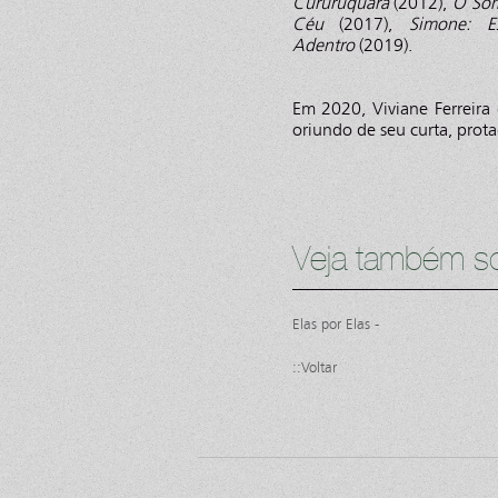
Cururuquara
(2012),
O Som
Céu
(2017),
Simone: E
Adentro
(2019).
Em 2020, Viviane Ferreira
oriundo de seu curta, prota
Veja também so
Elas por Elas -
::Voltar