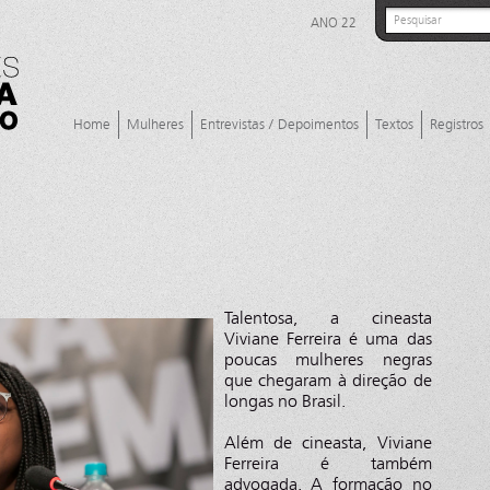
ANO 22
Home
Mulheres
Entrevistas / Depoimentos
Textos
Registros
Talentosa, a cineasta
Viviane Ferreira é uma das
poucas mulheres negras
que chegaram à direção de
longas no Brasil.
Além de cineasta, Viviane
Ferreira é também
advogada. A formação no