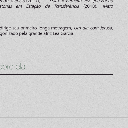
 do Silêncio
(2017),
Dara: A Primeira Vez Que Foi ao
stórias em Estação de Transferência
(2018),
Mato
 dirige seu primeiro longa-metragem,
Um dia com Jerusa
,
gonizado pela grande atriz Léa Garcia.
bre ela