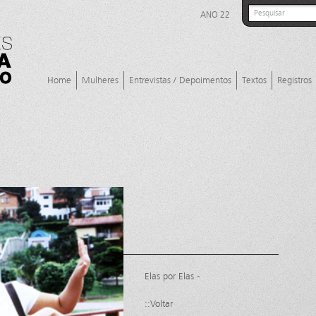
ANO 22
Home
Mulheres
Entrevistas / Depoimentos
Textos
Registros
Elas por Elas -
::Voltar