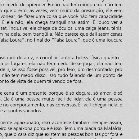
tem medo de aprender. Então não tem muito erro, não tem
o que o erro, às vezes, vem muito da presunção, ele vem
avonear, de fazer uma coisa que você não tem capacidade
 E ela não, ela chega tranquilinha assim. É louco ver a
, inclusive, ela chega de óculos, uma calça jeans, tênis,
m na dela, bem tranqüila. Não parece que dali saem cenas
Falsa Loura”, no final do “Falsa Loura”, que é uma loucura
o raro de atriz, é conciliar tanto a beleza física quanto...
a os lugares, ela não tem medo de se jogar, ela não tem
e ir, se isso fosse possível, pro feio, pro desmontado, pro
m não tem medo disso. Isso tudo falando de um ponto de
ponto de vista de quem tá vendo de fora.
e cena é um presente porque é só doçura, só amor, é só
 Ela é uma pessoa muito fácil de lidar, ela é uma pessoa
e no comportamento, nas conversas. É fácil chegar nela, é
re assuntos variados.
amente apaixonado, isso acontece também sempre assim,
teiro se apaixona porque é isso. Tem uma piada da Mafalda,
, que o cara diz que existem as pessoas bonitas por fora e