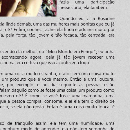
fazia uma participação
nesse curta, ela também.
Quando eu vi a Rosanne
 ela linda demais, uma das mulheres mais bonitas que eu já
ia, né? Enfim, conheci, achei ela linda e admirei muito por
a, pela força, tão jovem e tão focada, tão centrada, era
hecendo ela melhor, no “Meu Mundo em Perigo”, eu tinha
 acontecendo agora, dela já tão jovem receber uma
inema, era certeza que isso aconteceria logo.
tem uma coisa muito estranha, o ator tem uma coisa muito
er um produto que é você mesmo. Então é uma loucura,
e, por exemplo, e no dia seguinte as pessoas estão
 falam daquilo como se fosse uma coisa, um produto como
ê mesmo né? É como se você fosse uma margarina, uma
que a pessoa compra, consome, e aí ela tem o direito de
 gosta, se ela não gosta. Então é uma coisa muito louca, é
sso de tranqüilo assim, ela tem uma humildade, uma
tem nenhum medo de aprender, ela não tem vergonha de