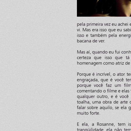
pela primeira vez eu achei
vi. Mas era isso que eu sab
isso e também pela energi
bacana de ver.
Mas aí, quando eu fui con
certeza que isso que tá
homenagem como atriz de c
Porque é incrível, o ator 
engraçada, que é você t
porque você faz um film
comentando o filme e elas
qualquer outro, e é voc
toalha, uma obra de arte 
falar sobre aquilo, se ela
muito forte.
E ela, a Rosanne, tem i
tranqüilidade, ela não 