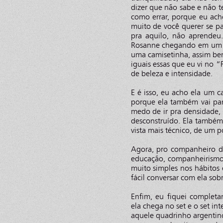
dizer que não sabe e não 
como errar, porque eu ach
muito de você querer se p
pra aquilo, não aprendeu.
Rosanne chegando em um set
uma camisetinha, assim be
iguais essas que eu vi no “
de beleza e intensidade.
E é isso, eu acho ela um cas
porque ela também vai par
medo de ir pra densidade, d
desconstruído. Ela també
vista mais técnico, de um 
Agora, pro companheiro d
educação, companheirismo.
muito simples nos hábitos 
fácil conversar com ela sob
Enfim, eu fiquei complet
ela chega no set e o set in
aquele quadrinho argentino