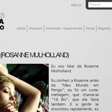
ANO 22
Home
Mulheres
Entrevistas / Depoimentos
Textos
Registros
 (ROSANNE MULHOLLAND)
Eu vou falar da Rosanne
Mulholland.
Eu conheci a Rosanne antes
do “Meu Mundo em
Perigo”, eu fiz um curta-
metragem, que chama-se
“14 Bis”, que ela fazia
também. E a gente se
encontrou rapidamente, eu