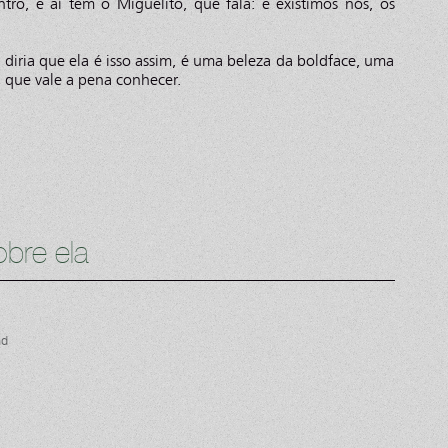
tro, e aí tem o Miguelito, que fala: e existimos nós, os
 diria que ela é isso assim, é uma beleza da boldface, uma
a que vale a pena conhecer.
bre ela
nd