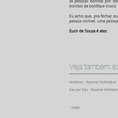
as pessoas bonitas por den
bonitos da boldface (risos).
Eu acho que, pra fechar, eu
pessoa incrível, uma pesso
Eucir de Souza é ator.
Veja também so
Mulheres - Rosanne Mulholland
Elas por Elas - Rosanne Mulhola
::Voltar