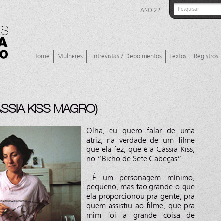
ANO 22
Home
Mulheres
Entrevistas / Depoimentos
Textos
Registros
SSIA KISS MAGRO)
Olha, eu quero falar de uma
atriz, na verdade de um filme
que ela fez, que é a Cássia Kiss,
no “Bicho de Sete Cabeças”.
É um personagem mínimo,
pequeno, mas tão grande o que
ela proporcionou pra gente, pra
quem assistiu ao filme, que pra
mim foi a grande coisa de