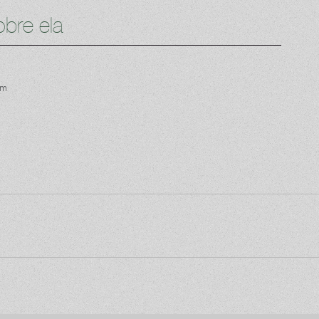
bre ela
im