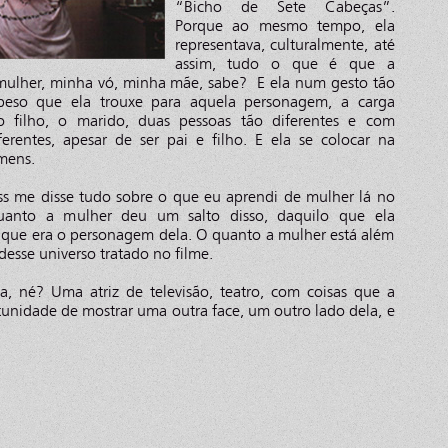
“Bicho de Sete Cabeças”.
Porque ao mesmo tempo, ela
representava, culturalmente, até
assim, tudo o que é que a
mulher, minha vó, minha mãe, sabe? E ela num gesto tão
 peso que ela trouxe para aquela personagem, a carga
o filho, o marido, duas pessoas tão diferentes e com
erentes, apesar de ser pai e filho. E ela se colocar na
omens.
ss me disse tudo sobre o que eu aprendi de mulher lá no
uanto a mulher deu um salto disso, daquilo que ela
, que era o personagem dela. O quanto a mulher está além
desse universo tratado no filme.
a, né? Uma atriz de televisão, teatro, com coisas que a
rtunidade de mostrar uma outra face, um outro lado dela, e