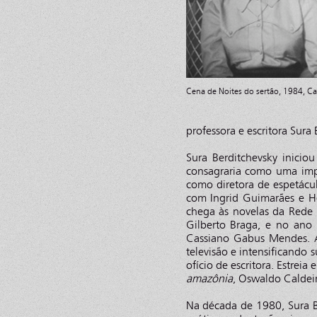
Cena de Noites do sertão, 1984, Car
professora e escritora Sura
Sura Berditchevsky inicio
consagraria como uma imp
como diretora de espetácu
com Ingrid Guimarães e Hel
chega às novelas da Red
Gilberto Braga, e no ano
Cassiano Gabus Mendes. Ao
televisão e intensificando
ofício de escritora. Estre
amazônia
, Oswaldo Caldeir
Na década de 1980, Sura B