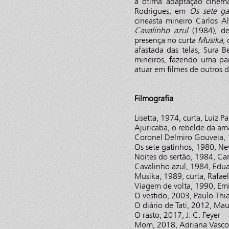
a ótima adaptação cinema
Rodrigues, em
Os sete ga
cineasta mineiro Carlos A
Cavalinho azul
(1984), de
presença no curta
Musika
,
afastada das telas, Sura B
mineiros, fazendo uma pa
atuar em filmes de outros d
Filmografia
Lisetta, 1974, curta, Luiz P
Ajuricaba, o rebelde da am
Coronel Delmiro Gouveia, 
Os sete gatinhos, 1980, Ne
Noites do sertão, 1984, Car
Cavalinho azul, 1984, Eduar
Musika, 1989, curta, Rafae
Viagem de volta, 1990, Emi
O vestido, 2003, Paulo Th
O diário de Tati, 2012, Mau
O rasto, 2017, J. C. Feyer
Mom, 2018, Adriana Vasco