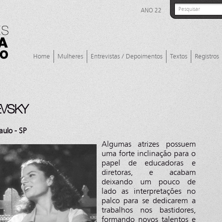
ANO 22
Home
Mulheres
Entrevistas / Depoimentos
Textos
Registros
EVSKY
aulo - SP
Algumas atrizes possuem
uma forte inclinação para o
papel de educadoras e
diretoras, e acabam
deixando um pouco de
lado as interpretações no
palco para se dedicarem a
trabalhos nos bastidores,
formando novos talentos e