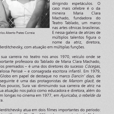
dirigindo espetáculos. O
caso mais célebre é o da
mineira Maria Clara
Machado, fundadora do
Teatro Tablado, um marco
nas artes cênicas brasileiras.
E nessa galeria de atrizes de
los Alberto Prates Correia
múltiplos talentos figura o
nome da atriz, diretora,
 Berditchevsky, com atuação em múltiplas funções.
u sua carreira no teatro nos anos 1970, veículo onde se
ortante professora do Tablado de Maria Clara Machado,
los premiados – é uma dos diretores do sucesso
Cócegas
,
oisa Perissé – e consagrada escritora infantil. Em 1979,
e Globo em papel de destaque no marco
Dancin’ days
, de
 seguinte é uma das protagonistas de
Marrom glacê
, de
s poucos, Sura vai diminuindo sua carreira de atriz na
 sua atuação nos palco como educadora e diretora, além do
ia em longas no cinema em 1977, em
Ajuricaba, o rebelde da
a.
erditchevsky atua em dois filmes importantes do período: