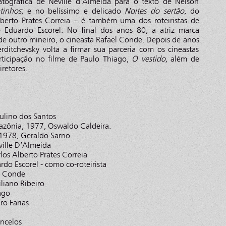
tográfica de Neville d’Almeida para o texto de Nelson
tinhos
; e no belíssimo e delicado
Noites do sertão
, do
lberto Prates Correia – é também uma dos roteiristas de
 Eduardo Escorel. No final dos anos 80, a atriz marca
 de outro mineiro, o cineasta Rafael Conde. Depois de anos
erditchevsky volta a firmar sua parceria com os cineastas
rticipação no filme de Paulo Thiago,
O vestido,
além de
iretores.
aulino dos Santos
azônia, 1977, Oswaldo Caldeira.
1978, Geraldo Sarno
ville D’Almeida
los Alberto Prates Correia
do Escorel - como co-roteirista
l Conde
liano Ribeiro
iago
ro Farias
ncelos