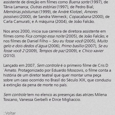
assistente de direção em filmes como
Buena sorte
(1997), de
Tânia Lamarca;
Outras estórias
(1997), de Pedro Bial;
Memórias póstumas
(1999), de André Klotzel;
Amores
possíveis
(2000), de Sandra Werneck;
Copacabana
(2000), de
Carla Camurati; e A máquina (2004), de João Falcão.
Nos anos 2000, inicia sua carreira de diretora assistente em
filmes como
Fica comigo essa noite
(2005), de João Falcão; e
nos filmes de Daniel Filho –
Seu eu fosse você
(2005),
Muito
gelo e dois dedos d´água
(2006),
Primo basílio
(2007),
Se eu
fosse você 2
(2009),
Tempos de paz
(2009), e
Chico xavier
(2010).
Lançado em 2007,
Sem controle
é o primeiro filme de Cris D
´Amato. Protagonizado por Eduardo Moscovis, o filme conta a
história de um diretor teatral que quer montar uma peça
sobre um caso ocorrido no Brasil do Século XIX, que conduziu
à extinção da pena de morte no país.
Sem controle
tem no elenco as presenças das atrizes Milena
Toscano, Vanessa Gerbelli e Dirce Migliaccio.
::Voltar