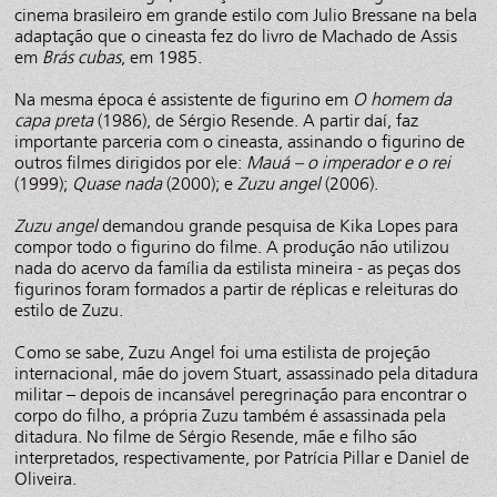
cinema brasileiro em grande estilo com Julio Bressane na bela
adaptação que o cineasta fez do livro de Machado de Assis
em
Brás cubas
, em 1985.
Na mesma época é assistente de figurino em
O homem da
capa preta
(1986), de Sérgio Resende. A partir daí, faz
importante parceria com o cineasta, assinando o figurino de
outros filmes dirigidos por ele:
Mauá – o imperador e o rei
(1999);
Quase nada
(2000); e
Zuzu angel
(2006).
Zuzu angel
demandou grande pesquisa de Kika Lopes para
compor todo o figurino do filme. A produção não utilizou
nada do acervo da família da estilista mineira - as peças dos
figurinos foram formados a partir de réplicas e releituras do
estilo de Zuzu.
Como se sabe, Zuzu Angel foi uma estilista de projeção
internacional, mãe do jovem Stuart, assassinado pela ditadura
militar – depois de incansável peregrinação para encontrar o
corpo do filho, a própria Zuzu também é assassinada pela
ditadura. No filme de Sérgio Resende, mãe e filho são
interpretados, respectivamente, por Patrícia Pillar e Daniel de
Oliveira.