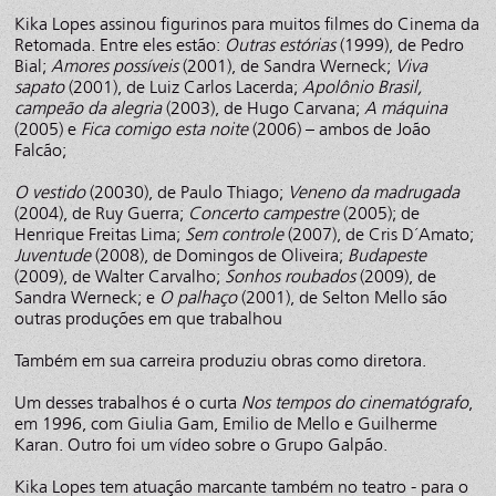
Kika Lopes assinou figurinos para muitos filmes do Cinema da
Retomada. Entre eles estão:
Outras estórias
(1999), de Pedro
Bial;
Amores possíveis
(2001), de Sandra Werneck;
Viva
sapato
(2001), de Luiz Carlos Lacerda;
Apolônio Brasil,
campeão da alegria
(2003), de Hugo Carvana;
A máquina
(2005) e
Fica comigo esta noite
(2006) – ambos de João
Falcão;
O vestido
(20030), de Paulo Thiago;
Veneno da madrugada
(2004), de Ruy Guerra;
Concerto campestre
(2005); de
Henrique Freitas Lima;
Sem controle
(2007), de Cris D´Amato;
Juventude
(2008), de Domingos de Oliveira;
Budapeste
(2009), de Walter Carvalho;
Sonhos roubados
(2009), de
Sandra Werneck; e
O palhaço
(2001), de Selton Mello são
outras produções em que trabalhou
Também em sua carreira produziu obras como diretora.
Um desses trabalhos é o curta
Nos tempos do cinematógrafo
,
em 1996, com Giulia Gam, Emilio de Mello e Guilherme
Karan. Outro foi um vídeo sobre o Grupo Galpão.
Kika Lopes tem atuação marcante também no teatro - para o