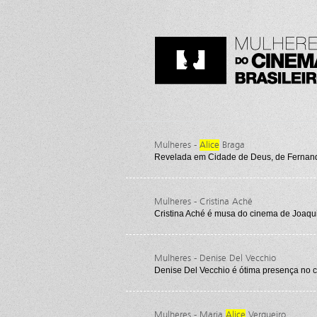
Mulheres -
Alice
Braga
Revelada em Cidade de Deus, de Fernand
Mulheres - Cristina Aché
Cristina Aché é musa do cinema de Joaq
Mulheres - Denise Del Vecchio
Denise Del Vecchio é ótima presença no 
Mulheres - Maria
Alice
Vergueiro