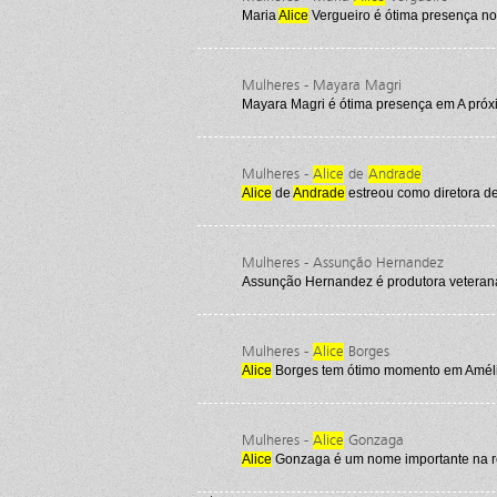
Maria
Alice
Vergueiro é ótima presença no
Mulheres - Mayara Magri
Mayara Magri é ótima presença em A próxi
Mulheres -
Alice
de
Andrade
Alice
de
Andrade
estreou como diretora d
Mulheres - Assunção Hernandez
Assunção Hernandez é produtora veterana
Mulheres -
Alice
Borges
Alice
Borges tem ótimo momento em Amél
Mulheres -
Alice
Gonzaga
Alice
Gonzaga é um nome importante na res