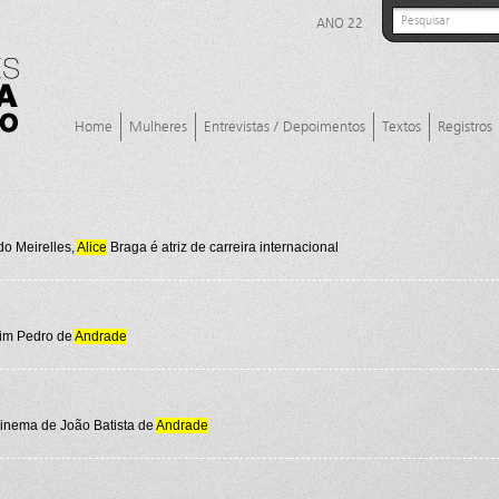
ANO 22
Home
Mulheres
Entrevistas / Depoimentos
Textos
Registros
o Meirelles,
Alice
Braga é atriz de carreira internacional
uim Pedro de
Andrade
cinema de João Batista de
Andrade